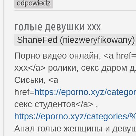
odpowiedz
голые девушки ххх
ShaneFed (niezweryfikowany)
Порно видео онлайн, <a href
xxx</a> ролики, секс даром
Сиськи, <a
href=
https://eporno.xyz/
секс студентов</a> ,
https://eporno.xyz/categ
Анал голые женщины и девуш