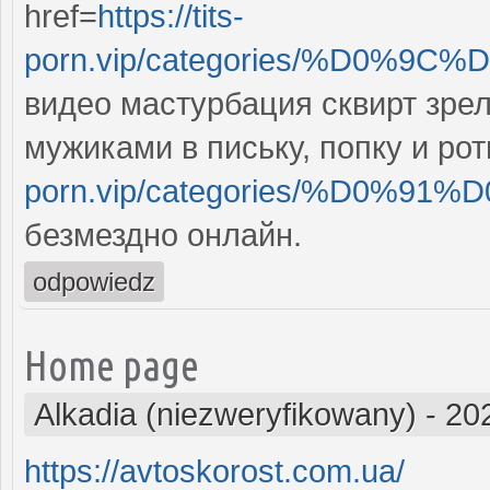
href=
https://tits-
porn.vip/categories/%D0%
видео мастурбация сквирт зрел
мужиками в письку, попку и ро
porn.vip/categories/%D0%
безмездно онлайн.
odpowiedz
Home page
Alkadia (niezweryfikowany)
-
20
https://avtoskorost.com.ua/