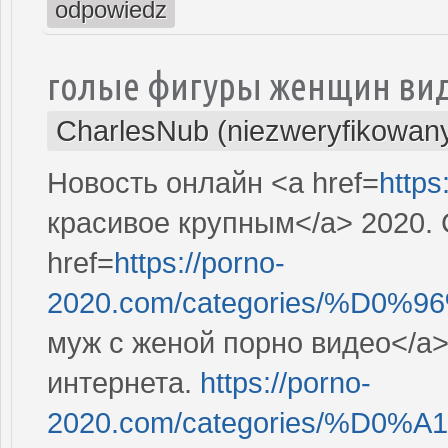
odpowiedz
голые фигуры женщин ви
CharlesNub (niezweryfikowan
Новость онлайн <a href=
https
красивое крупным</a> 2020. 
href=
https://porno-
2020.com/categories/%D0
муж с женой порно видео</a>
интернета.
https://porno-
2020.com/categories/%D