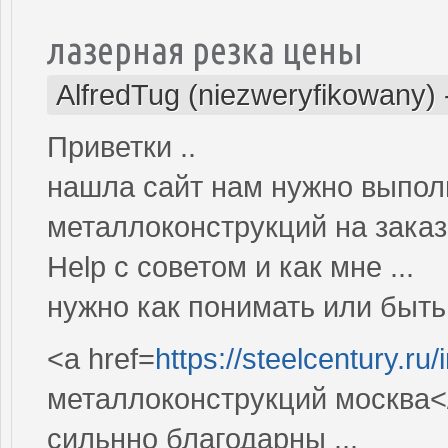
лазерная резка цены
AlfredTug (niezweryfikowany)
Приветки ..
нашла сайт нам нужно выполн
металлоконструкций на заказ
Help c советом и как мне ...
нужно как понимать или быть 
<a href=
https://steelcentury.ru
металлоконструкций москва<
сильнно благодарны .,.