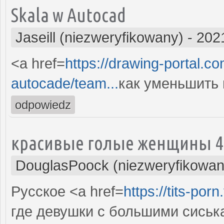
Skala w Autocad
Jaseill (niezweryfikowany)
-
202
<a href=
https://drawing-portal.c
autocade/team...
как уменьшить 
odpowiedz
красивые голые женщины 4
DouglasPoock (niezweryfikowan
Русское <a href=
https://tits-porn
где девушки с большими сиськ