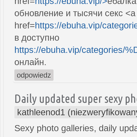
href=
https://ebuha.vip/>
ебалка
обновление и тысячи секс <a
href=
https://ebuha.vip/categor
в доступно
https://ebuha.vip/categ
онлайн.
odpowiedz
Daily updated super sexy ph
kathleenod1 (niezweryfikowan
Sexy photo galleries, daily upd