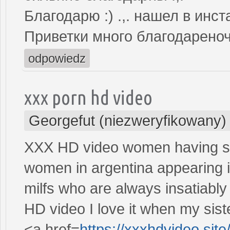
Благодарю :) .,. нашел в инс
Приветки много благодарено
odpowiedz
xxx porn hd video
Georgefut (niezweryfikowany)
XXX HD video women having se
women in argentina appearing
milfs who are always insatiabl
HD video I love it when my sist
<a href=
https://xxxhdvideo.site