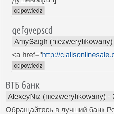
odpowiedz
qefgvepscd
AmySaigh (niezweryfikowany)
<a href="
http://cialisonlinesal
odpowiedz
ВТБ банк
AlexeyNiz (niezweryfikowany)
-
Обращайтесь в лучший банк Ро