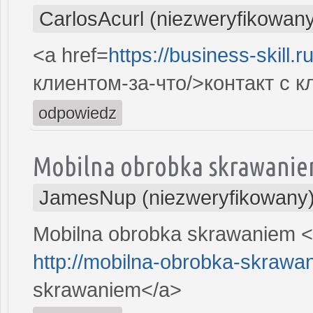
CarlosAcurl (niezweryfikowan
<a href=
https://business-skill.
клиентом-за-что/>контакт с 
odpowiedz
Mobilna obrobka skrawani
JamesNup (niezweryfikowany
Mobilna obrobka skrawaniem <
http://mobilna-obrobka-skrawa
skrawaniem</a>