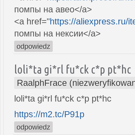
помпы на авео</a>
<a href="
https://aliexpress.ru
помпы на нексии</a>
odpowiedz
loli*ta gi*rl fu*ck c*p pt*hc
RaalphFrace (niezweryfikowa
loli*ta gi*rl fu*ck c*p pt*hc
https://m2.tc/P91p
odpowiedz