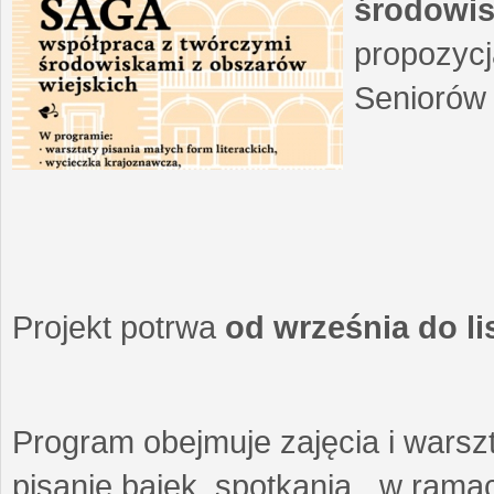
środowis
propozycj
Seniorów 
Projekt potrwa
od września do l
Program obejmuje zajęcia i warszt
pisanie bajek, spotkania w ramach