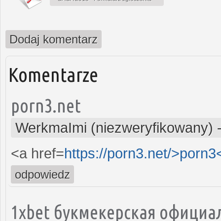
Dodaj komentarz
Komentarze
porn3.net
WerkmaImi (niezweryfikowany)
<a href=
https://porn3.net/>porn3
odpowiedz
1xbet букмекерская официа