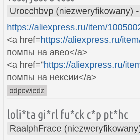
Urocchbvp (niezweryfikowany)
https://aliexpress.ru/item/1005
<a href=
https://aliexpress.ru/i
помпы на авео</a>
<a href="
https://aliexpress.ru/i
помпы на нексии</a>
odpowiedz
loli*ta gi*rl fu*ck c*p pt*hc
RaalphFrace (niezweryfikowany