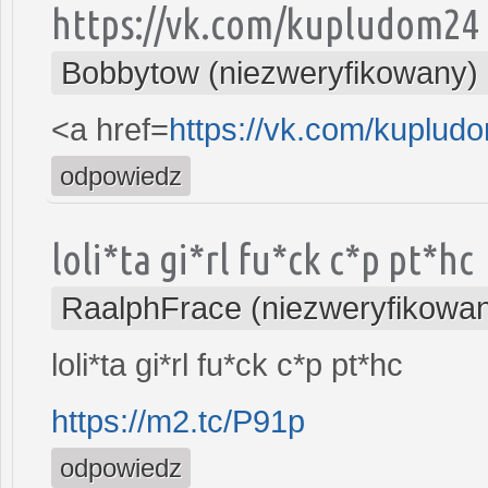
https://vk.com/kupludom24
Bobbytow (niezweryfikowany)
<a href=
https://vk.com/kuplud
odpowiedz
loli*ta gi*rl fu*ck c*p pt*hc
RaalphFrace (niezweryfikowa
loli*ta gi*rl fu*ck c*p pt*hc
https://m2.tc/P91p
odpowiedz