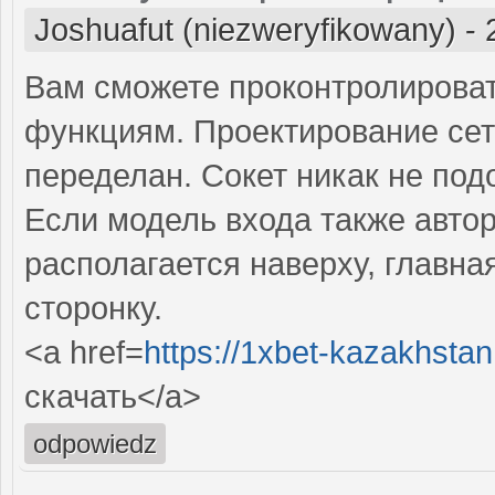
Joshuafut (niezweryfikowany)
-
Вам сможете проконтролироват
функциям. Проектирование сет
переделан. Сокет никак не под
Если модель входа также авто
располагается наверху, главна
сторонку.
<a href=
https://1xbet-kazakhstan
скачать</a>
odpowiedz