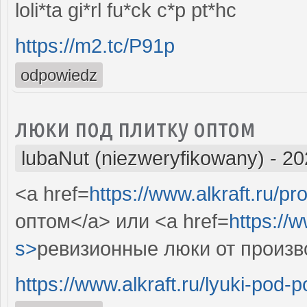
loli*ta gi*rl fu*ck c*p pt*hc
https://m2.tc/P91p
odpowiedz
люки под плитку оптом
lubaNut (niezweryfikowany)
-
20
<a href=
https://www.alkraft.ru/p
оптом</a> или <a href=
https://w
s>
ревизионные люки от произв
https://www.alkraft.ru/lyuki-pod-