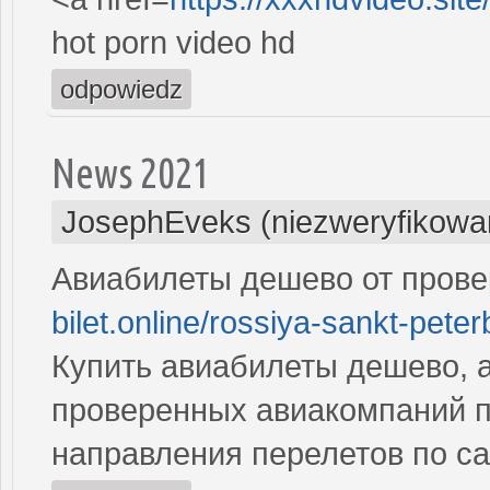
hot porn video hd
odpowiedz
News 2021
JosephEveks (niezweryfikowa
Авиабилеты дешево от пров
bilet.online/rossiya-sankt-peter
Купить авиабилеты дешево, а
проверенных авиакомпаний 
направления перелетов по с