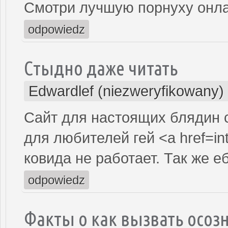
Смотри лучшую порнуху онла
odpowiedz
Стыдно даже читать
Edwardlef (niezweryfikowany)
Сайт для настоящих блядин 
для любителей гей <a href=int
ковида не работает. Так же е
odpowiedz
Факты о как вызвать осоз