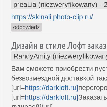
preaLia (niezweryfikowany)
-
https://skinali.photo-clip.ru/
odpowiedz
Дизайн в стиле Лофт заказ
RandyAmity (niezweryfikowan
Вам сможете приобрести пуст
безвозмездной доставкой та
[url=
https://darkloft.ru]
перегоро
[url=
https://darkloft.ru]
Заказат
душевой[/url]