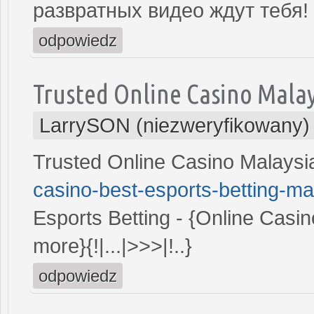
развратных видео ждут тебя!
odpowiedz
Trusted Online Casino Malay
LarrySON (niezweryfikowany)
Trusted Online Casino Malays
casino-best-esports-betting-ma
Esports Betting - {Online Casi
more}{!|...|>>>|!..}
odpowiedz