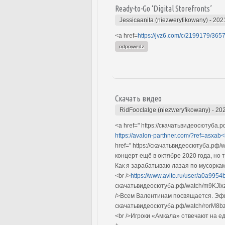
Ready-to-Go ‘Digital Storefronts’
Jessicaanita (niezweryfikowany)
-
202
<a href=
https://jvz6.com/c/2199179/365
odpowiedz
Скачать видео
RidFooclalge (niezweryfikowany)
-
202
<a href=" https://скачатьвидеосютуба.
https://avalon-parthner.com/?ref=asxab<
href=" https://скачатьвидеосютуба.рф
концерт ещё в октябре 2020 года, но 
Как я зарабатываю лазая по мусорк
<br />
https://www.avito.ru/user/a0a995
скачатьвидеосютуба.рф/watch/m9KJIx
/>Всем Валентинам посвящается. Эфир о
скачатьвидеосютуба.рф/watch/rorM8
<br />Игроки «Амкала» отвечают на е