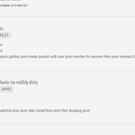
мелким оптом</a>
os
08:17
ns
ey
o porn gallery porn meta searxh soft core porn movies for women free porn movies 
looks incredibly dirty
 18:43
sabrina love porn star closet free porn free druging porn