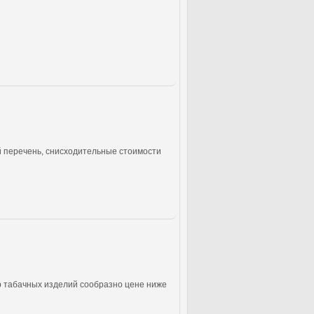
й перечень, снисходительные стоимости
р табачных изделий сообразно цене ниже