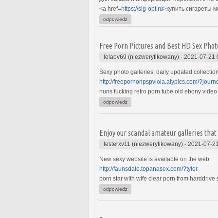
<a href=
https://sig-opt.ru>
купить сигареты 
odpowiedz
Free Porn Pictures and Best HD Sex Phot
lelaov69 (niezweryfikowany)
-
2021-07-21 
Sexy photo galleries, daily updated collectio
http://freepornonpspviola.alypics.com/?journ
nuns fucking retro porn tube old ebony vide
odpowiedz
Enjoy our scandal amateur galleries that 
lesterxv11 (niezweryfikowany)
-
2021-07-21
New sexy website is available on the web
http://faunsdale.topanasex.com/?tyler
porn star with wife clear porn from harddrive 
odpowiedz