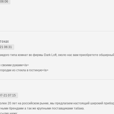
 06:06
тонах
21 06:31
аждого типа комнат во фирмы Dark Loft, около нас вам приобретете обширны
 своими руками</a>
городки из стекла в гостиную</a>
07-21 07:15
олее 20 лет на российском рынке, мы предлагаем настоящий широкий прибо
тными брендами а так же крупными поставщиками табака.
ссылке ниже: