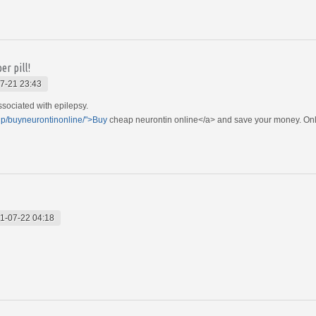
er pill!
7-21 23:43
ssociated with epilepsy.
hp/buyneurontinonline/">Buy
cheap neurontin online</a> and save your money. Onl
1-07-22 04:18