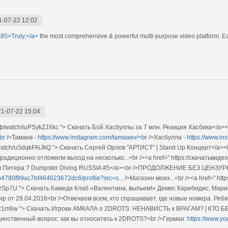
1-07-22 12:02
785>Truly,</a>
the most comprehensive & powerful multi-purpose video platform. Easi
1-07-22 15:04
рф/watch/iuPSykZJXkc "> Скачать Бой Хасбуллы за 7 млн. Реакция Хасбика</a><
br
/>Тамаев -
https://www.instagram.com/tamaaev/<br
/>Хасбулла -
https://www.i
/watch/uSdqkFAiJkQ "> Скачать Сергей Орлов "АРТИСТ" | Stand Up Концерт</a><
традиционно отложили выход на несколько...<br /><a href=" https://скачатьви
ам Питера ? Dumpster Diving RUSSIA #5</a><br />ПРОДОЛЖЕНИЕ БЕЗ ЦЕНЗУР
4b4780f99ac7bf464623672dc6/profile?src=s...
/>Магазин моих...<br /><a href=" https
zSp7U "> Скачать Камеди Клаб «Валентина, выпьем!» Демис Карибидис, Мари
т 29.04.2016<br />Отвечаем всем, кто спрашивает, где новые номера. Ребят, мы 
bz1m6w "> Скачать Игроки АМКАЛА о 2DROTS: НЕНАВИСТЬ к ВРАГАМ? | КТО Б
динственный вопрос: как вы относитесь к 2DROTS?<br />Герман:
https://www.y