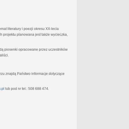
at literatury i poezji okresu XX-lecia
 projektu planowana jest także wycieczka,
będą piosenki opracowane przez uczestników
liści.
rzu znajdą Państwo informacje dotyczące
.pl
lub pod nr tel.: 508 688 474.