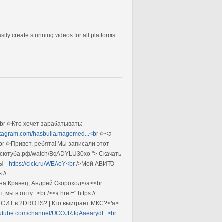
ly create stunning videos for all platforms.
br />Кто хочет зарабатывать: -
nstagram.com/hasbulla.magomed...<br
/><a
br />Привет, ребята! Мы записали этот
деосютуба.рф/watch/BqADYLU30xo "> Скачать
Ы -
https://clck.ru/WEAoY<br
/>Мой АВИТО
://
на Кравец, Андрей Скороход</a><br
в отпу...<br /><a href=" https://
ЕСИТ в 2DROTS? | Кто выиграет МКС?</a>
outube.com/channel/UCOJRJqAaearydf...<br