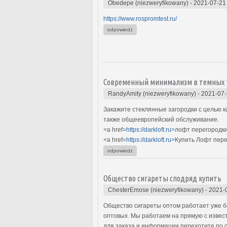
Obedepe (niezweryfikowany)
-
2021-07-21
https://www.rospromtest.ru/
odpowiedz
Современный минимализм в темных 
RandyAmity (niezweryfikowany)
-
2021-07-
Закажите стеклянные загородки с целью к
также общеевропейский обслуживание.
<a href=
https://darkloft.ru>
лофт перегородки
<a href=
https://darkloft.ru>
Купить Лофт пере
odpowiedz
Общество сигареты сподряд купить
ChesterEmose (niezweryfikowany)
-
2021-
Общество сигареты оптом работает уже б
оптовых. Мы работаем на прямую с извес
для заказа и информации перехотите по 