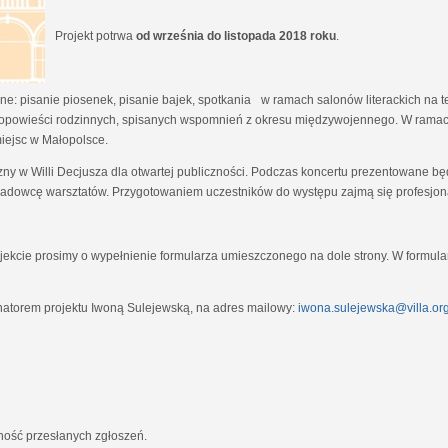
Projekt potrwa
od września do listopada 2018 roku
.
e: pisanie piosenek, pisanie bajek, spotkania w ramach salonów literackich na tem
opowieści rodzinnych, spisanych wspomnień z okresu międzywojennego. W ramach
miejsc w Małopolsce.
zny w Willi Decjusza dla otwartej publiczności. Podczas koncertu prezentowane 
adowcę warsztatów. Przygotowaniem uczestników do występu zajmą się profesjona
ekcie prosimy o wypełnienie formularza umieszczonego na dole strony. W formula
natorem projektu Iwoną Sulejewską, na adres mailowy:
iwona.sulejewska@villa.org
jność przesłanych zgłoszeń.