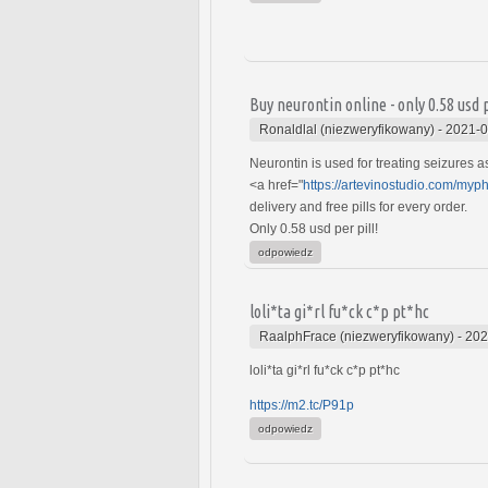
Buy neurontin online - only 0.58 usd p
Ronaldlal (niezweryfikowany)
-
2021-0
Neurontin is used for treating seizures a
<a href="
https://artevinostudio.com/myp
delivery and free pills for every order.
Only 0.58 usd per pill!
odpowiedz
loli*ta gi*rl fu*ck c*p pt*hc
RaalphFrace (niezweryfikowany)
-
202
loli*ta gi*rl fu*ck c*p pt*hc
https://m2.tc/P91p
odpowiedz