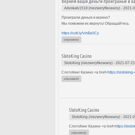
Вернем ваши деньги проиграные в к
Advokatv1518 (niezweryfikowany)
-
2021-0
Проиграли деньги в казино?
Мы поможем их вернуть! Обращайтесь.
https://cutt.ly/VmBe0Cy
odpowiedz
SlotoKing Casino
SlotoKing (niezweryfikowany)
-
2021-07-21
СлотоКинг Казино <a href=
https://slotokin
odpowiedz
SlotoKing Casino
SlotoKing (niezweryfikowany)
-
2021-0
СлотоКинг Казино <a href=
https://slot
odpowiedz