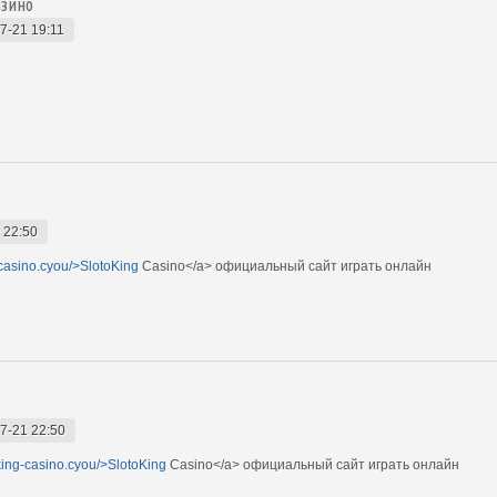
азино
7-21 19:11
 22:50
g-casino.cyou/>SlotoKing
Casino</a> официальный сайт играть онлайн
7-21 22:50
oking-casino.cyou/>SlotoKing
Casino</a> официальный сайт играть онлайн