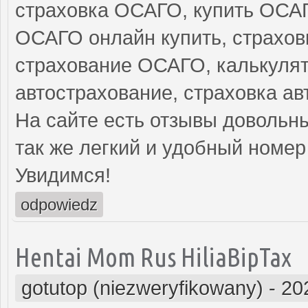
страховка ОСАГО, купить ОСА
ОСАГО онлайн купить, страхов
страхование ОСАГО, калькуля
автострахование, страховка а
На сайте есть отзывы довольны
так же легкий и удобный номер
Увидимся!
odpowiedz
Hentai Mom Rus HiliaBipTax
gotutop (niezweryfikowany)
-
20