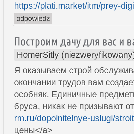
https://plati.market/itm/prey-d
odpowiedz
Построим дачу для вас и 
HomerSitly (niezweryfikowany
Я оказываем строй обслужива
окончании трудов вам созда
особняк. Единичные предметы
бруса, никак не призывают от
rm.ru/dopolnitelnye-uslugi/stro
цены</a>