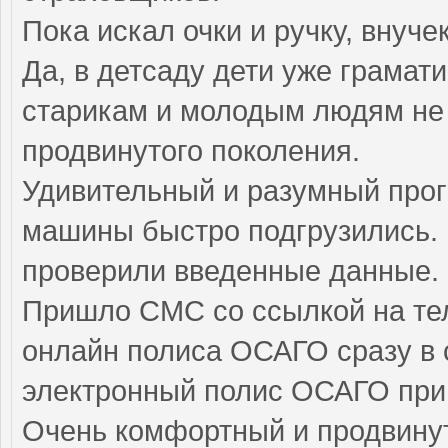
Пока искал очки и ручку, внуч
Да, в детсаду дети уже грамат
старикам и молодым людям не 
продвинутого поколения.
Удивительный и разумный прог
машины быстро подгрузились. 
проверили введенные данные.
Пришло СМС со ссылкой на те
онлайн полиса ОСАГО сразу в 
электронный полис ОСАГО приш
Очень комфортный и продвину