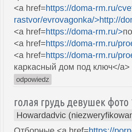
<a href=
https://doma-rm.ru/cve
rastvor/evrovagonka/>http://dom
<a href=
https://doma-rm.ru/>
по
<a href=
https://doma-rm.ru/pro
<a href=
https://doma-rm.ru/pr
каркасный дом под ключ</a>
odpowiedz
голая грудь девушек фото 
Howardadvic (niezweryfikowa
Отборные <a href=
https://por