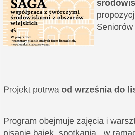
środowis
propozycj
Seniorów 
Projekt potrwa
od września do l
Program obejmuje zajęcia i warszt
pisanie bajek, spotkania w ramach