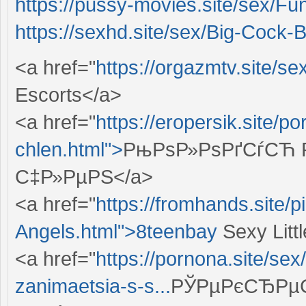
https://pussy-movies.site/sex/Fu
https://sexhd.site/sex/Big-Cock-
<a href="
https://orgazmtv.site/s
Escorts</a>
<a href="
https://eropersik.site/p
chlen.html">
РњРѕР»РѕРґСѓСЋ Р
С‡Р»РµРЅ</a>
<a href="
https://fromhands.site/
Angels.html">8teenbay
Sexy Litt
<a href="
https://pornona.site/se
zanimaetsia-s-s...
РЎРµРєСЂРµС