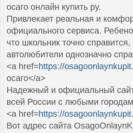
осаго онлайн купить ру.
Привлекает реальная и комфор
официального сервиса. Ребенок
что школьник точно справится,
автолюбители однозначно спра
<a href=
https://osagoonlaynkupit
осаго</a>
Надежный и официальный сайт 
всей России с любыми городами
<a href=
https://osagoonlaynkupit
Вот адрес сайта OsagoOnlaynKu