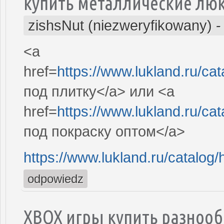
купить металлические лю
zishsNut (niezweryfikowany)
<a
href=
https://www.lukland.ru/cat
под плитку</a> или <a
href=
https://www.lukland.ru/cat
под покраску оптом</a>
https://www.lukland.ru/catalog/h
odpowiedz
XBOX игры купить разноо