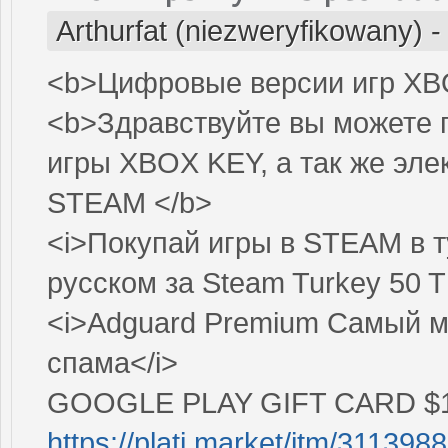
Arthurfat (niezweryfikowany)
<b>Цифровые версии игр XB
<b>Здравствуйте вы можете 
игры XBOX KEY, а так же э
STEAM </b>
<i>Покупай игры в STEAM в 
русском за Steam Turkey 50 T
<i>Adguard Premium Самый 
спама</i>
GOOGLE PLAY GIFT CARD $1
https://plati.market/itm/3113988