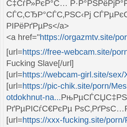
С‡СѓР»РєР°С… Р·Р°РЅРёРјР°
СЃС‚СЂР°СЃС‚РЅС‹Рј СЃРµРєС
РІРёРґРµРѕ</a>
<a href="
https://orgazmtv.site/p
[url=
https://free-webcam.site/po
Fucking Slave[/url]
[url=
https://webcam-girl.site/sex
[url=
https://pic-chik.site/porn/
otdokhnut-na...
РњРµСЃСЏС‡РЅС
РґРµРІСѓС€РєРµ РѕС‚РґРѕС…Р
[url=
https://xxx-fucking.site/po