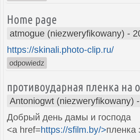
Home page
atmogue (niezweryfikowany)
-
2
https://skinali.photo-clip.ru/
odpowiedz
противоударная пленка на 
Antoniogwt (niezweryfikowany)
Добрый день дамы и господа
<a href=
https://sfilm.by/>
пленка 