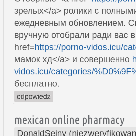
зрелых</a> ролики с полным
ежедневным обновлением. См
вручную отобрали ради вас в
href=
https://porno-vidos.icu/c
мамок хд</a> и совершенно
h
vidos.icu/categories/%
бесплатно.
odpowiedz
mexican online pharmacy
DonaldSeiny (niezweryfikowan