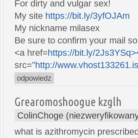
For dirty and vulgar sex!
My site
https://bit.ly/3yfOJAm
My nickname milasex
Be sure to confirm your mail so
<a href=
https://bit.ly/2Js3YSq
src="
http://www.vhost133261.is
odpowiedz
Grearomoshoogue kzglh
ColinChoge (niezweryfikowany
what is azithromycin prescribed