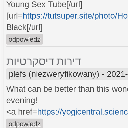
Young Sex Tube[/url]
[url=
https://tutsuper.site/photo/H
Black[/url]
odpowiedz
דירות דיסקרטיות
plefs (niezweryfikowany)
-
2021-
What can be better than this wond
evening!
<a href=
https://yogicentral.scien
odpowiedz