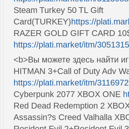
Steam Turkey 50 TL Gift
Card(TURKEY)
https://plati.ma
RAZER GOLD GIFT CARD 10$ 
https://plati.market/itm/305131
<b>Вы можете здесь найти и
HITMAN 3+Call of Duty Adv Wa
https://plati.market/itm/3116972
Cyberpunk 2077 XBOX ONE
h
Red Dead Redemption 2 XB
Assassin?s Creed Valhalla X
Resident Evil 2+Resident Evil