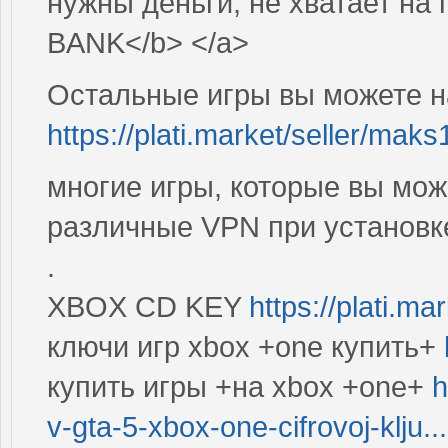
нужны деньги, не хватает н
BANK</b> </a>
Остальные игры вы можете н
https://plati.market/seller/mak
многие игры, которые вы мож
различные VPN при установке
.
XBOX CD KEY
https://plati.m
ключи игр xbox +one купить+
купить игры +на xbox +one+
h
v-gta-5-xbox-one-cifrovoj-klju...