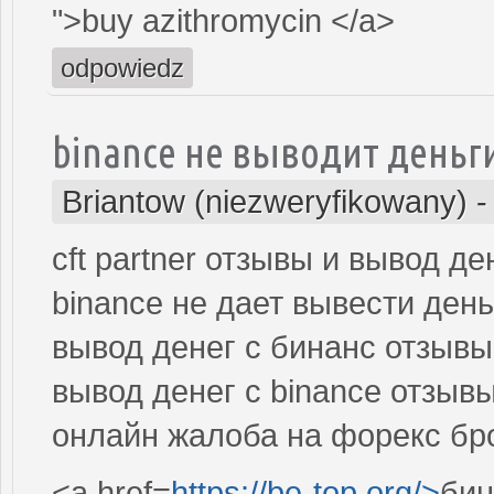
">buy azithromycin </a>
odpowiedz
binance не выводит деньг
Briantow (niezweryfikowany)
cft partner отзывы и вывод де
binance не дает вывести день
вывод денег с бинанс отзывы
вывод денег с binance отзыв
онлайн жалоба на форекс бр
<a href=
https://be-top.org/>
бин