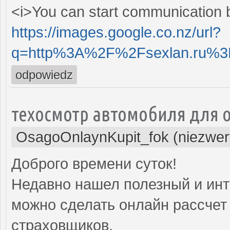
<i>You can start communication b
https://images.google.co.nz/url?
q=http%3A%2F%2Fsexlan.ru%3
odpowiedz
техосмотр автомобиля для о
OsagoOnlaynKupit_fok (niezwer
Доброго времени суток!
Недавно нашел полезный и инт
можно сделать онлайн рассчет 
страховщиков.