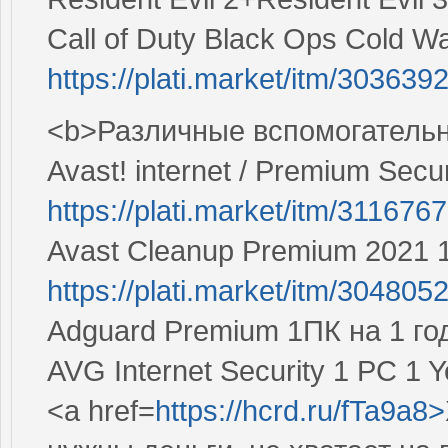
Call of Duty Black Ops Cold 
https://plati.market/itm/303639
<b>Различные вспомогатель
Avast! internet / Premium Secur
https://plati.market/itm/3116767
Avast Cleanup Premium 2021 1
https://plati.market/itm/304805
Adguard Premium 1ПК на 1 г
AVG Internet Security 1 PC 1 Y
<a href=
https://hcrd.ru/fTa9a8>