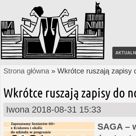
AKTUALN
Strona główna
» Wkrótce ruszają zapisy
Jesteś tutaj
Wkrótce ruszają zapisy do 
Iwona
2018-08-31 15:33
SAGA – w