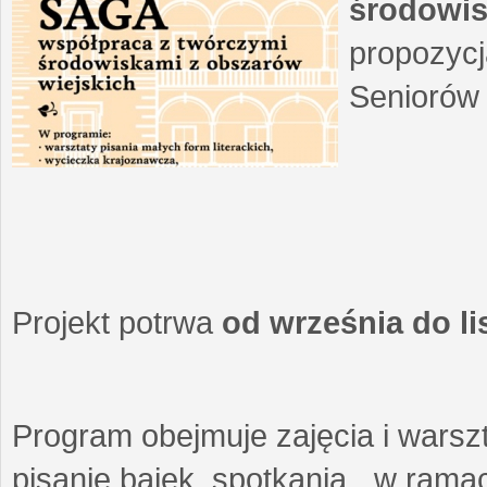
środowis
propozycj
Seniorów 
Projekt potrwa
od września do l
Program obejmuje zajęcia i warszt
pisanie bajek, spotkania w ramach