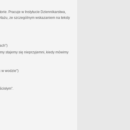
torie. Pracuje w Instytucie Dziennikarstwa,
ortażu, ze szczególnym wskazaniem na teksty
ach”)
zymy stajemy się nieprzyjemni, kiedy mówimy
c w wodzie”)
ścisłym”.