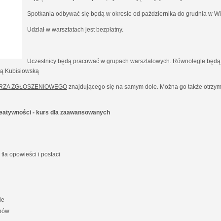
Spotkania odbywać się będą w okresie od października do grudnia w Wil
Udział w warsztatach jest bezpłatny.
Uczestnicy będą pracować w grupach warsztatowych. Równolegle będą 
ną Kubisiowską
RZA ZGŁOSZENIOWEGO
znajdującego się na samym dole. Można go także otrzyma
kreatywności - kurs dla zaawansowanych
ła opowieści i postaci
le
ypów