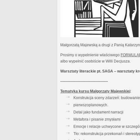
Małgorzatą Majewską a drugi z Panią Katarzy
Prosimy o wypełnienie właściwego
FORMULA
albo wypełnić osobiście w Willi Decjusza.
Warsztaty literackie pt. SAGA – warsztaty 
--------------------------------------
Tematyka kursu Małgorzaty Majewskiej
:
Konstrukcja sceny zdarzeń: budowanie t
pierwszoplanowych.
Detal jako fundament narracji
Metafora i pisanie zmysłami
Emocje i relacje uchwycone w szczegó
Tło: rekonstrukcja przekonań i stereot