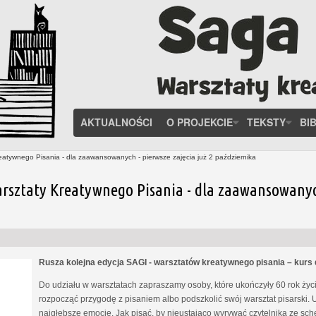
AKTUALNOŚCI
O PROJEKCIE
TEKSTY
BI
eatywnego Pisania - dla zaawansowanych - pierwsze zajęcia już 2 października
rsztaty Kreatywnego Pisania - dla zaawansowanych 
Rusza kolejna edycja SAGI - warsztatów kreatywnego pisania – kur
Do udziału w warsztatach zapraszamy osoby, które ukończyły 60 rok życia
rozpocząć przygodę z pisaniem albo podszkolić swój warsztat pisarski. 
najgłębsze emocje. Jak pisać, by nieustająco wyrywać czytelnika ze s