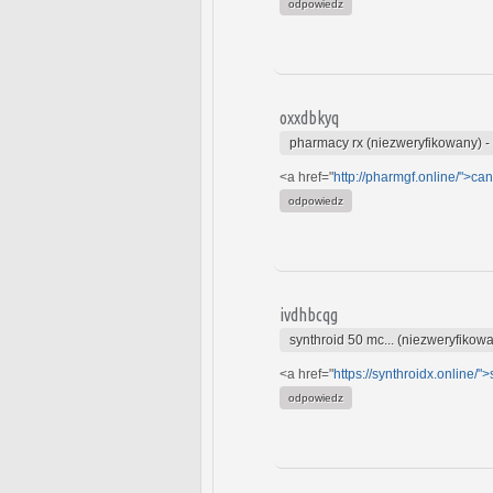
odpowiedz
oxxdbkyq
pharmacy rx (niezweryfikowany)
-
<a href="
http://pharmgf.online/">ca
odpowiedz
ivdhbcqg
synthroid 50 mc... (niezweryfikow
<a href="
https://synthroidx.online/"
odpowiedz