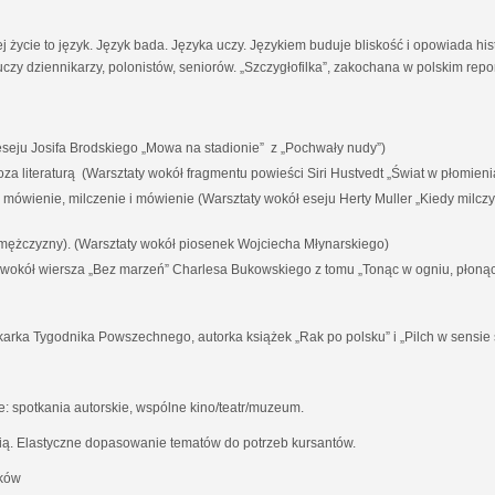
ej życie to język. Język bada. Języka uczy. Językiem buduje bliskość i opowiada his
czy dziennikarzy, polonistów, seniorów. „Szczygłofilka”, zakochana w polskim rep
eju Josifa Brodskiego „Mowa na stadionie” z „Pochwały nudy”)
i poza literaturą (Warsztaty wokół fragmentu powieści Siri Hustvedt „Świat w płomieni
a mówienie, milczenie i mówienie (Warsztaty wokół eseju Herty Muller „Kiedy milc
 mężczyzny). (Warsztaty wokół piosenek Wojciecha Młynarskiego)
y wokół wiersza „Bez marzeń” Charlesa Bukowskiego z tomu „Tonąc w ogniu, płoną
karka Tygodnika Powszechnego, autorka książek „Rak po polsku” i „Pilch w sensie 
 spotkania autorskie, wspólne kino/teatr/muzeum.
ią. Elastyczne dopasowanie tematów do potrzeb kursantów.
aków