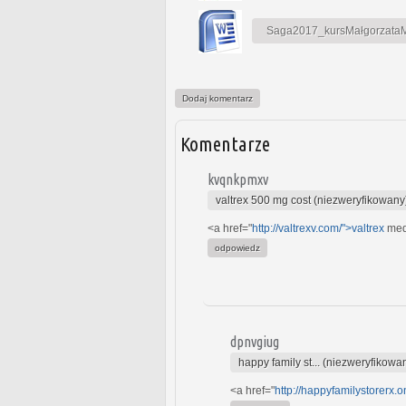
Saga2017_kursMałgorzataMa
Dodaj komentarz
Komentarze
kvqnkpmxv
valtrex 500 mg cost (niezweryfikowany
<a href="
http://valtrexv.com/">valtrex
medi
odpowiedz
dpnvgiug
happy family st... (niezweryfikowa
<a href="
http://happyfamilystorerx.