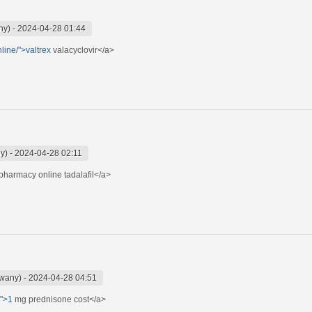
ny)
-
2024-04-28 01:44
nline/">valtrex
valacyclovir</a>
ny)
-
2024-04-28 02:11
pharmacy online tadalafil</a>
owany)
-
2024-04-28 04:51
/">1
mg prednisone cost</a>