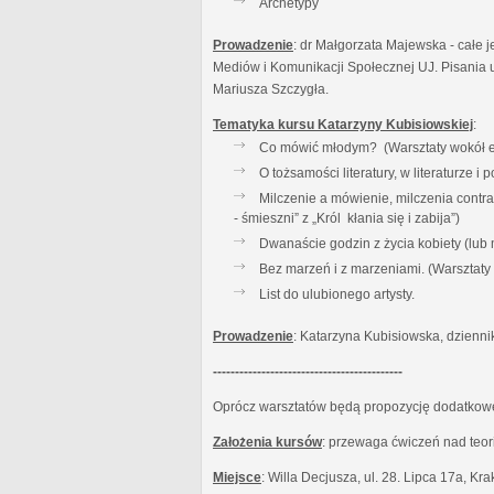
Archetypy
Prowadzenie
: dr Małgorzata Majewska - całe j
Mediów i Komunikacji Społecznej UJ. Pisania u
Mariusza Szczygła.
Tematyka kursu Katarzyny Kubisiowskiej
:
Co mówić młodym? (Warsztaty wokół es
O tożsamości literatury, w literaturze 
Milczenie a mówienie, milczenia contr
- śmieszni” z „Król kłania się i zabija”)
Dwanaście godzin z życia kobiety (lub
Bez marzeń i z marzeniami. (Warsztat
List do ulubionego artysty.
Prowadzenie
: Katarzyna Kubisiowska, dzienni
-------------------------------------------
Oprócz warsztatów będą propozycję dodatkowe:
Założenia kursów
: przewaga ćwiczeń nad teor
Miejsce
: Willa Decjusza, ul. 28. Lipca 17a, Kr