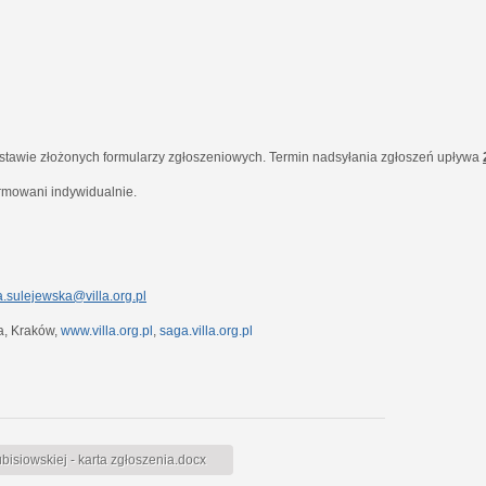
dstawie złożonych formularzy zgłoszeniowych. Termin nadsyłania zgłoszeń upływa
ormowani indywidualnie.
.sulejewska@villa.org.pl
7a, Kraków,
www.villa.org.pl
,
saga.villa.org.pl
siowskiej - karta zgłoszenia.docx