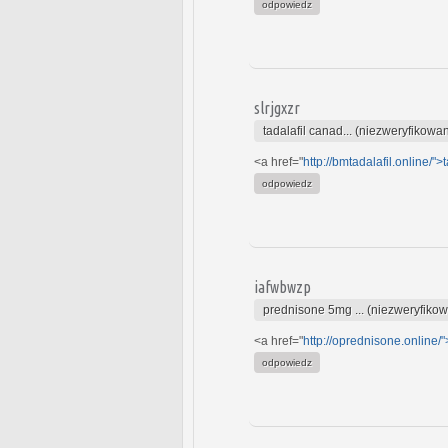
odpowiedz
slrjgxzr
tadalafil canad... (niezweryfikowa
<a href="
http://bmtadalafil.online/">t
odpowiedz
iafwbwzp
prednisone 5mg ... (niezweryfiko
<a href="
http://oprednisone.online/
odpowiedz