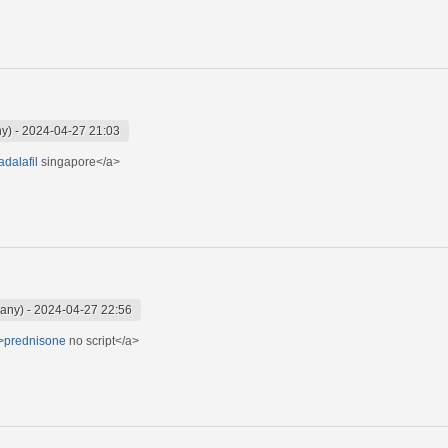
ny)
-
2024-04-27 21:03
adalafil
singapore</a>
wany)
-
2024-04-27 22:56
">prednisone
no script</a>