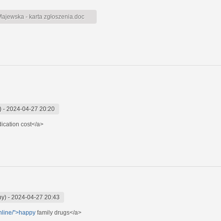
jewska - karta zgłoszenia.doc
)
-
2024-04-27 20:20
cation cost</a>
ny)
-
2024-04-27 20:43
online/">happy
family drugs</a>