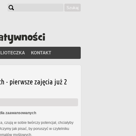
Szukaj
Formularz wyszukiwania
BLIOTECZKA
KONTAKT
- pierwsze zajęcia już 2
s dla zaawansowanych
, czują w sobie twórczy potencjał, chciałyby
Uczymy jak pisać, by poruszyć w czytelniku
chematów myślowych.