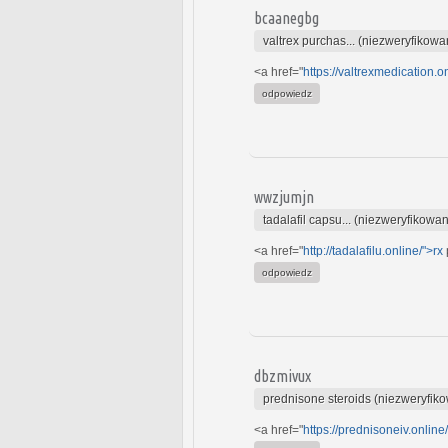
bcaanegbg
valtrex purchas... (niezweryfikowa
<a href="
https://valtrexmedication.o
odpowiedz
wwzjumjn
tadalafil capsu... (niezweryfikowa
<a href="
http://tadalafilu.online/">rx
odpowiedz
dbzmivux
prednisone steroids (niezweryfik
<a href="
https://prednisoneiv.online