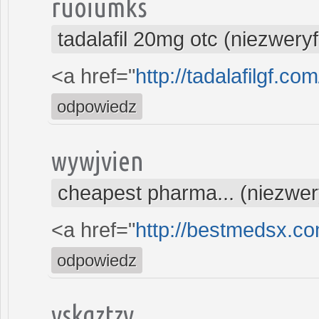
ruoiumks
tadalafil 20mg otc (niezwery
<a href="
http://tadalafilgf.com
odpowiedz
wywjvien
cheapest pharma... (niezwe
<a href="
http://bestmedsx.c
odpowiedz
vskgztzv