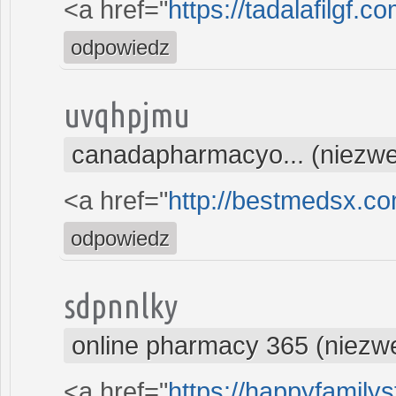
<a href="
https://tadalafilgf.c
odpowiedz
uvqhpjmu
canadapharmacyo... (niezwe
<a href="
http://bestmedsx.c
odpowiedz
sdpnnlky
online pharmacy 365 (niezw
<a href="
https://happyfamilys