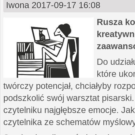
Iwona
2017-09-17 16:08
Rusza ko
kreatywn
zaawans
Do udział
które uko
twórczy potencjał, chciałyby roz
podszkolić swój warsztat pisarski
czytelniku najgłębsze emocje. Ja
czytelnika ze schematów myślow