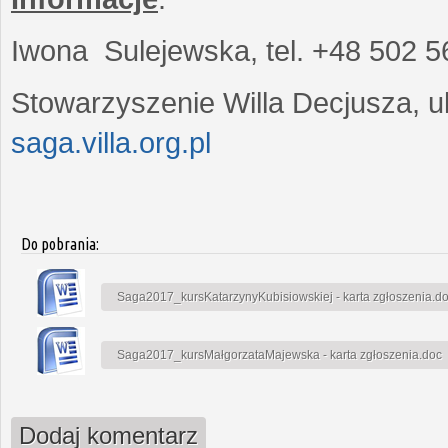
Iwona Sulejewska, tel. +48 502 5
Stowarzyszenie Willa Decjusza, ul
saga.villa.org.pl
Do pobrania:
Saga2017_kursKatarzynyKubisiowskiej - karta zgłoszenia.d
Saga2017_kursMałgorzataMajewska - karta zgłoszenia.doc
Dodaj komentarz