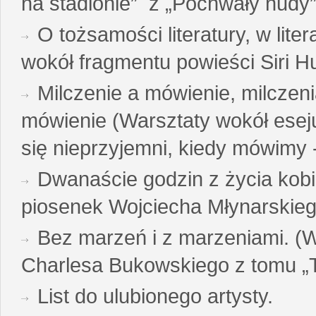
na stadionie” z „Pochwały nudy”
O tożsamości literatury, w liter
wokół fragmentu powieści Siri H
Milczenie a mówienie, milczeni
mówienie (Warsztaty wokół esej
się nieprzyjemni, kiedy mówimy - 
Dwanaście godzin z życia kobi
piosenek Wojciecha Młynarskie
Bez marzeń i z marzeniami. (
Charlesa Bukowskiego z tomu „T
List do ulubionego artysty.