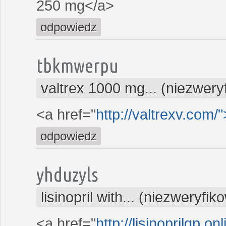
250 mg</a>
odpowiedz
tbkmwerpu
valtrex 1000 mg... (niezwer
<a href="
http://valtrexv.com/"
odpowiedz
yhduzyls
lisinopril with... (niezweryfi
<a href="
http://lisinoprilgp.onl