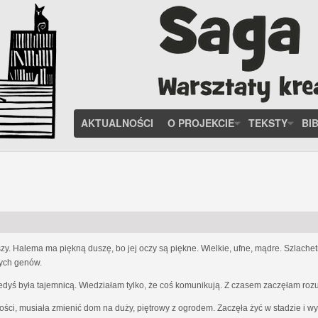
AKTUALNOŚCI
O PROJEKCIE
TEKSTY
BI
zy. Halema ma piękną duszę, bo jej oczy są piękne. Wielkie, ufne, mądre. Szlach
nych genów.
iedyś była tajemnicą. Wiedziałam tylko, że coś komunikują. Z czasem zaczęłam ro
ości, musiała zmienić dom na duży, piętrowy z ogrodem. Zaczęła żyć w stadzie i w