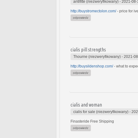
antifitte (niezweryfikowany)
-
2021-08-
http://buystromectolon.com/
- price for iv
odpowiedz
cialis pill strengths
Thourne (niezweryfikowany)
-
2021-08
http://buysildenshop.com/
- what to expe
odpowiedz
cialis and woman
cialis for sale (niezweryfikowany)
-
202
Finasteride Free Shipping
odpowiedz