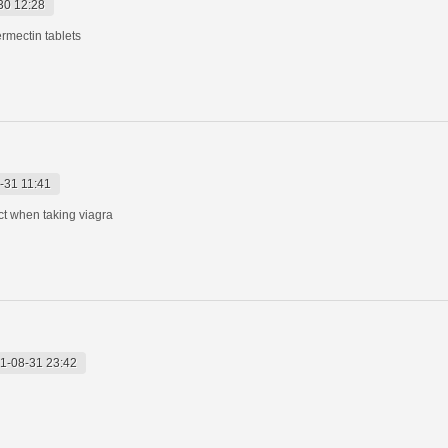
30 12:28
ermectin tablets
-31 11:41
ct when taking viagra
1-08-31 23:42