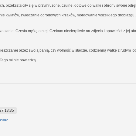
ich, przekształciły się w przymrużone, czujne, gotowe do walki i obrony swojej odrę
nie kwiatów, zwiedzanie ogrodowych krzaków, mordowanie wszelkiego drobiazgu, kt
ostanie. Często myślę o niej. Czekam niecierpliwie na zdjęcia i opowieści z jej o
ieszczanej przez swoją panią, czy wolność w stadzie, codzienną walkę z rudym ł
Tego mi nie powiedzą.
27 13:35
a</a>