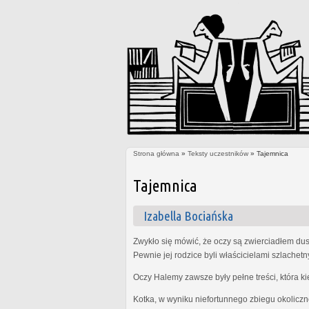
Strona główna
»
Teksty uczestników
» Tajemnica
Jesteś tutaj
Tajemnica
Izabella Bociańska
Zwykło się mówić, że oczy są zwierciadłem dus
Pewnie jej rodzice byli właścicielami szlachet
Oczy Halemy zawsze były pełne treści, która k
Kotka, w wyniku niefortunnego zbiegu okoliczn