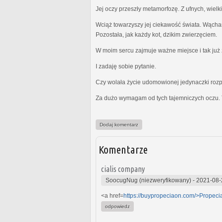
Jej oczy przeszły metamorfozę. Z ufnych, wielk
Wciąż towarzyszy jej ciekawość świata. Wącha
Pozostała, jak każdy kot, dzikim zwierzęciem.
W moim sercu zajmuje ważne miejsce i tak już z
I zadaję sobie pytanie.
Czy wolała życie udomowionej jedynaczki rozp
Za dużo wymagam od tych tajemniczych oczu. 
Dodaj komentarz
Komentarze
cialis company
SoocugNug (niezweryfikowany)
-
2021-08-
<a href=
https://buypropeciaon.com/>Propeci
odpowiedz