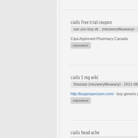
cialis free trial coupon
can you buy str... (niezweryfikowany)
-
Cipa Approved Pharmacy Canada
odpowiedz
cialis 5 mg wiki
Smularp (niezweryfikowany)
-
2021-08
http://buypropeciaon.com/
- buy generic
odpowiedz
cialis head ache