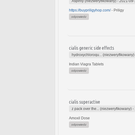
Aspinly (niezweryfikowany)
-
2021-09-
https://buypriligyhop.com/
- Priligy
odpowiedz
cialis generic side effects
hydroxychloroqu... (niezweryfikowany)
Indian Viagra Tablets
odpowiedz
cialis superactive
z pack over the... (niezweryfikowany)
-
Amoxil Dose
odpowiedz