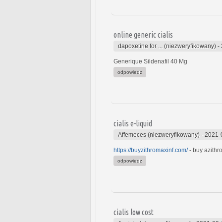
online generic cialis
dapoxetine for ... (niezweryfikowany)
-
Generique Sildenafil 40 Mg
odpowiedz
cialis e-liquid
Affemeces (niezweryfikowany)
-
2021-
https://buyzithromaxinf.com/
- buy azithr
odpowiedz
cialis low cost