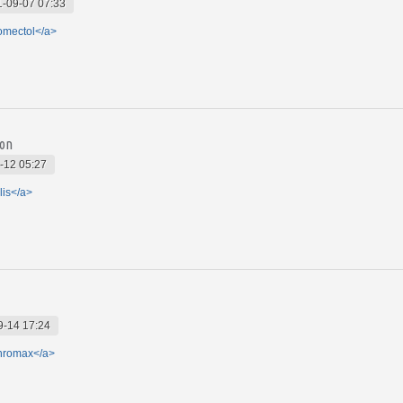
-09-07 07:33
romectol</a>
ion
-12 05:27
lis</a>
9-14 17:24
thromax</a>