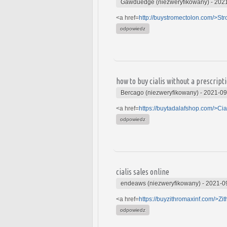
Gawduedge (niezweryfikowany)
-
2021
<a href=
http://buystromectolon.com/>St
odpowiedz
how to buy cialis without a prescript
Bercago (niezweryfikowany)
-
2021-09
<a href=
https://buytadalafshop.com/>Cia
odpowiedz
cialis sales online
endeaws (niezweryfikowany)
-
2021-0
<a href=
https://buyzithromaxinf.com/>Zi
odpowiedz