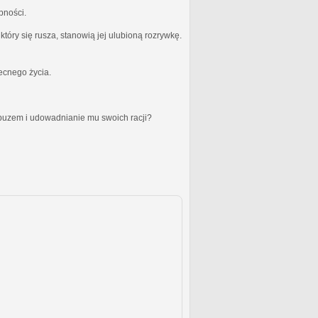
bności.
óry się rusza, stanowią jej ulubioną rozrywkę.
becnego życia.
obuzem i udowadnianie mu swoich racji?