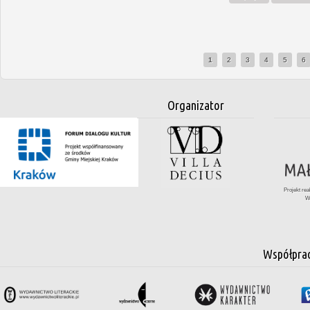
1
2
3
4
5
6
Organizator
Projekt re
W
Współpra