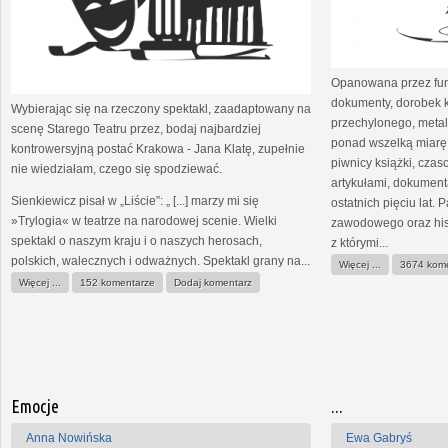
Opanowana przez fur
dokumenty, dorobek k
Wybierając się na rzeczony spektakl, zaadaptowany na
przechylonego, met
scenę Starego Teatru przez, bodaj najbardziej
ponad wszelką miarę 
kontrowersyjną postać Krakowa - Jana Klatę, zupełnie
piwnicy książki, czas
nie wiedziałam, czego się spodziewać.
artykułami, dokumen
Sienkiewicz pisał w „Liście”: „ [...] marzy mi się
ostatnich pięciu lat.
»Trylogia« w teatrze na narodowej scenie. Wielki
zawodowego oraz hist
spektakl o naszym kraju i o naszych herosach,
z którymi...
polskich, walecznych i odważnych. Spektakl grany na...
Więcej ...
3674 kom
Więcej ...
152 komentarze
Dodaj komentarz
Emocje
...
Anna Nowińska
Ewa Gabryś