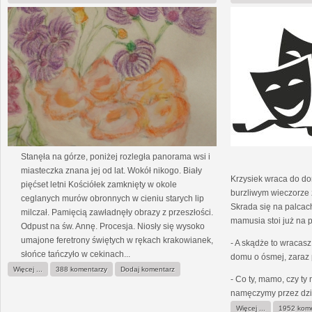
Stanęła na górze, poniżej rozległa panorama wsi i
miasteczka znana jej od lat. Wokół nikogo. Biały
Krzysiek wraca do do
pięćset letni Kościółek zamknięty w okole
burzliwym wieczorze 
ceglanych murów obronnych w cieniu starych lip
Skrada się na palcach
milczał. Pamięcią zawładnęły obrazy z przeszłości.
mamusia stoi już na p
Odpust na św. Annę. Procesja. Niosły się wysoko
umajone feretrony świętych w rękach krakowianek,
- A skądże to wracasz
słońce tańczyło w cekinach...
domu o ósmej, zaraz
Więcej ...
388 komentarzy
Dodaj komentarz
- Co ty, mamo, czy ty 
namęczymy przez dzie
Więcej ...
1952 kom