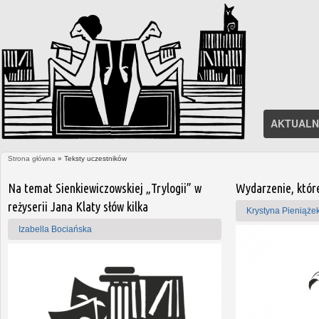
AKTUALN
Strona główna
» Teksty uczestników
Jesteś tutaj
Strony
Na temat Sienkiewiczowskiej „Trylogii” w
Wydarzenie, które
reżyserii Jana Klaty słów kilka
Krystyna Pieniąże
Izabella Bociańska