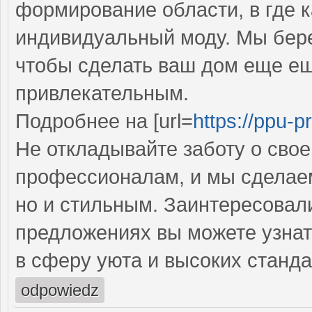
формирование области, в где 
индивидуальный моду. Мы бере
чтобы сделать ваш дом еще е
привлекательным.
Подробнее на [url=
https://ppu-pr
Не откладывайте заботу о сво
профессионалам, и мы сделаем
но и стильным. Заинтересовал
предложениях вы можете узнат
в сферу уюта и высоких станда
odpowiedz