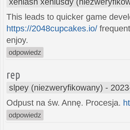
xeniasn xeniusdy (niezweryfiko
This leads to quicker game devel
https://2048cupcakes.io/
frequent
enjoy.
odpowiedz
rep
slpey (niezweryfikowany)
-
2023
Odpust na św. Annę. Procesja.
h
odpowiedz