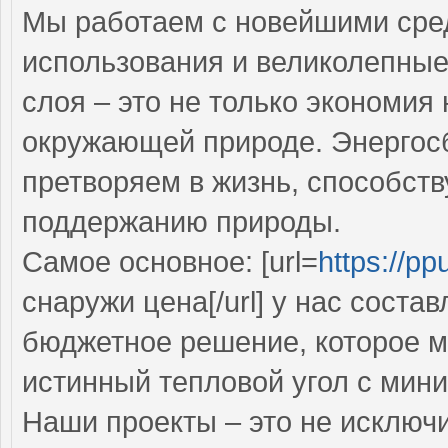
Мы работаем с новейшими сре
использования и великолепны
слоя – это не только экономия 
окружающей природе. Энергос
претворяем в жизнь, способств
поддержанию природы.
Самое основное: [url=
https://ppu
снаружи цена[/url] у нас состав
бюджетное решение, которое 
истинный тепловой угол с мин
Наши проекты – это не исключ