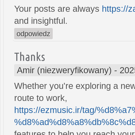
Your posts are always
https://
and insightful.
odpowiedz
Thanks
Amir (niezweryfikowany)
-
202
Whether you're exploring a new 
route to work,
https://ezmusic.ir/tag/%d
%d8%ad%d8%a8%db%8c%d8%
features to help you reach your