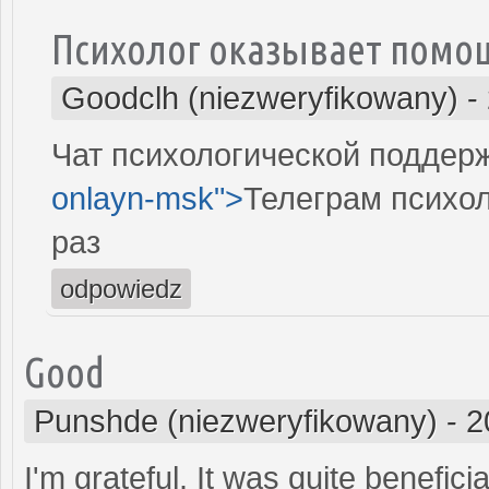
Психолог оказывает помощ
Goodclh (niezweryfikowany)
-
Чат психологической поддержк
onlayn-msk">
Телеграм психол
раз
odpowiedz
Good
Punshde (niezweryfikowany)
-
2
I'm grateful. It was quite benefici