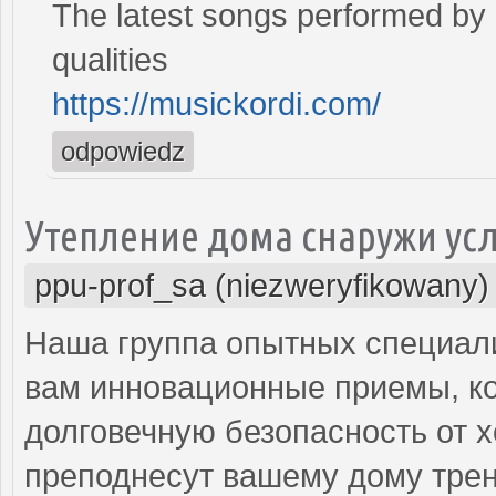
The latest songs performed by 
qualities
https://musickordi.com/
odpowiedz
Утепление дома снаружи ус
ppu-prof_sa (niezweryfikowany)
Наша группа опытных специал
вам инновационные приемы, ко
долговечную безопасность от х
преподнесут вашему дому трен