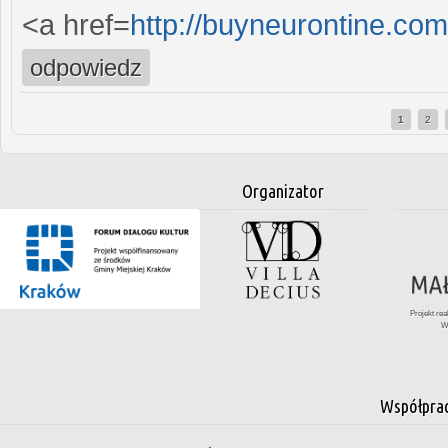
<a href=
http://buyneurontine.co
odpowiedz
1
2
Strony
Organizator
Projekt re
W
Współpra