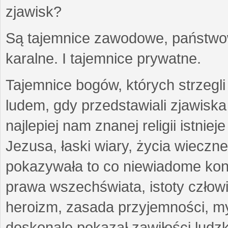
zjawisk?
Są tajemnice zawodowe, państwowe
karalne. I tajemnice prywatne.
Tajemnice bogów, których strzegli
ludem, gdy przedstawiali zjawisk
najlepiej nam znanej religii istnie
Jezusa, łaski wiary, życia wieczn
pokazywała to co niewiadome konst
prawa wszechświata, istoty człowi
heroizm, zasada przyjemności, my
doskonale pokazał zawiłości ludzki