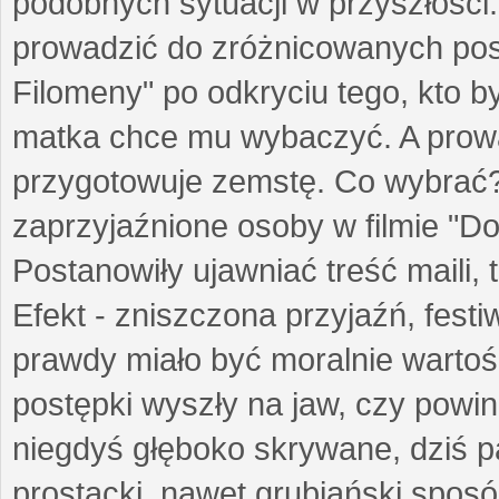
podobnych sytuacji w przyszłości
prowadzić do zróżnicowanych pos
Filomeny" po odkryciu tego, kto b
matka chce mu wybaczyć. A prowa
przygotowuje zemstę. Co wybrać?
zaprzyjaźnione osoby w filmie "Do
Postanowiły ujawniać treść maili
Efekt - zniszczona przyjaźń, festi
prawdy miało być moralnie wartośc
postępki wyszły na jaw, czy powin
niegdyś głęboko skrywane, dziś 
prostacki, nawet grubiański spos