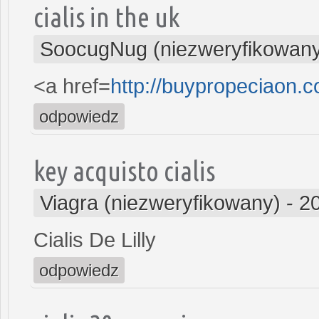
cialis in the uk
SoocugNug (niezweryfikowan
<a href=
http://buypropeciaon.c
odpowiedz
key acquisto cialis
Viagra (niezweryfikowany)
-
2
Cialis De Lilly
odpowiedz