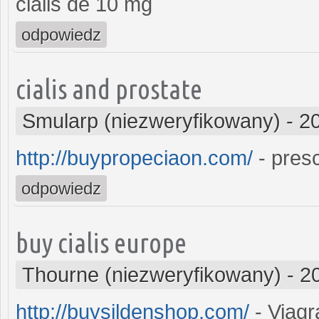
cialis de 10 mg
odpowiedz
cialis and prostate
Smularp (niezweryfikowany)
-
2
http://buypropeciaon.com/
- presc
odpowiedz
buy cialis europe
Thourne (niezweryfikowany)
-
2
http://buysildenshop.com/
- Viagr