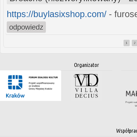
https://buylasixshop.com/
- furo
odpowiedz
1
2
Strony
Organizator
Projekt re
W
Współpra