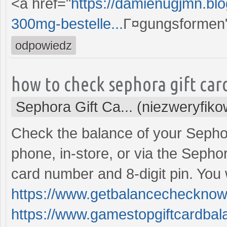
<a href="
https://damienugjmn.bl
300mg-bestelle...
Г¤gungsformen"
odpowiedz
how to check sephora gift car
Sephora Gift Ca... (niezweryfik
Check the balance of your Sephor
phone, in-store, or via the Sephor
card number and 8-digit pin. You
https://www.getbalancechecknow
https://www.gamestopgiftcardba