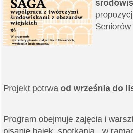
środowis
propozycj
Seniorów 
Projekt potrwa
od września do l
Program obejmuje zajęcia i warszt
pisanie bajek, spotkania w ramach