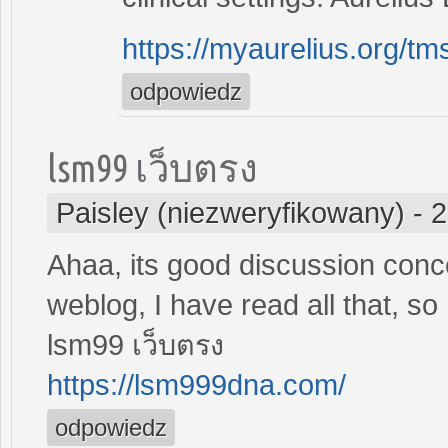
https://myaurelius.org/tm
odpowiedz
lsm99 เว็บตรง
Paisley (niezweryfikowany)
-
2
Ahaa, its good discussion concer
weblog, I have read all that, s
lsm99 เว็บตรง
https://lsm999dna.com/
odpowiedz