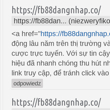
https://fb88dangnhap.co/
https://fb88dan... (niezweryfi
<a href="
https://fb88dangnhap.
động lâu năm trên thị trường v
cược trực tuyến. Với sự tin cậ
hiệu đã nhanh chóng thu hút nh
link truy cập, để tránh click và
odpowiedz
https://fb88dangnhap.co/