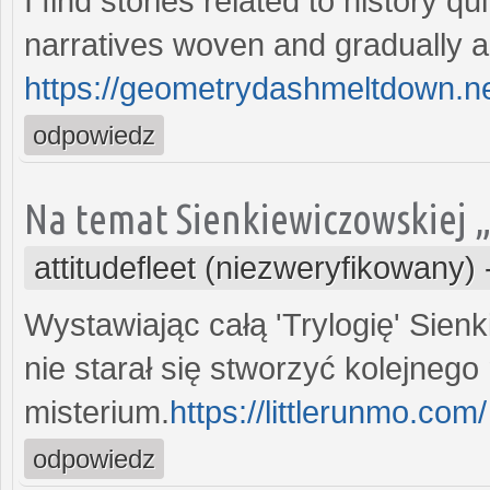
I find stories related to history qu
narratives woven and gradually al
https://geometrydashmeltdown.ne
odpowiedz
Na temat Sienkiewiczowskiej „T
attitudefleet (niezweryfikowany)
Wystawiając całą 'Trylogię' Sien
nie starał się stworzyć kolejneg
misterium.
https://littlerunmo.com/
odpowiedz