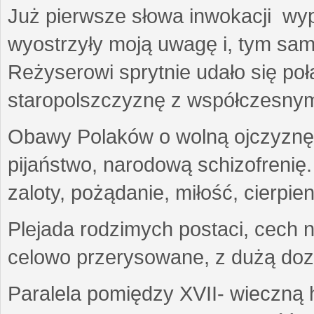
Już pierwsze słowa inwokacji wy
wyostrzyły moją uwagę i, tym sam
Reżyserowi sprytnie udało się po
staropolszczyznę z współczesny
Obawy Polaków o wolną ojczyznę,
pijaństwo, narodową schizofrenię
zaloty, pożądanie, miłość, cierpie
Plejada rodzimych postaci, cech 
celowo przerysowane, z dużą do
Paralela pomiędzy XVII- wieczną h