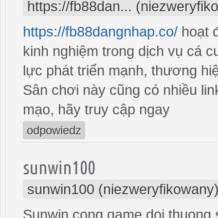
https://fb88dan... (niezweryfi
https://fb88dangnhap.co/
hoạt đ
kinh nghiệm trong dịch vụ cá c
lực phát triển mạnh, thương hi
Sân chơi này cũng có nhiều link 
mạo, hãy truy cập ngay
odpowiedz
sunwin100
sunwin100 (niezweryfikowany
Sunwin cong game doi thuong 