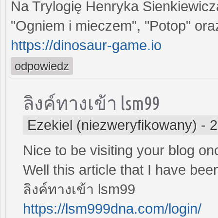
Na Trylogię Henryka Sienkiewicza
"Ogniem i mieczem", "Potop" ora
https://dinosaur-game.io
odpowiedz
ลิงค์ทางเข้า lsm99
Ezekiel (niezweryfikowany)
-
2
Nice to be visiting your blog o
Well this article that I have bee
ลิงค์ทางเข้า lsm99
https://lsm999dna.com/login/