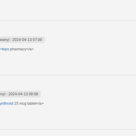
owany)
-
2024-04-13 07:00
">tops
pharmacy</a>
any)
-
2024-04-13 08:08
synthroid
25 mcg tablet</a>