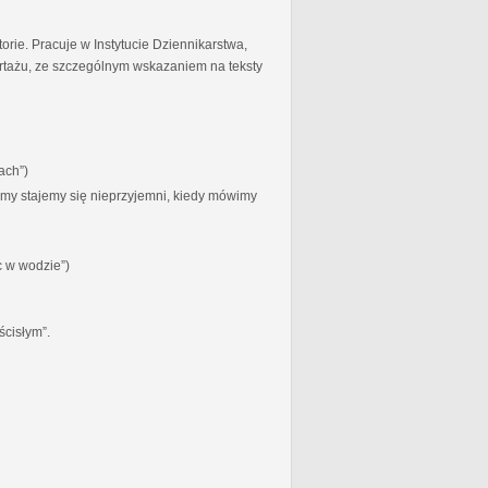
torie. Pracuje w Instytucie Dziennikarstwa,
ortażu, ze szczególnym wskazaniem na teksty
ach”)
zymy stajemy się nieprzyjemni, kiedy mówimy
c w wodzie”)
ścisłym”.