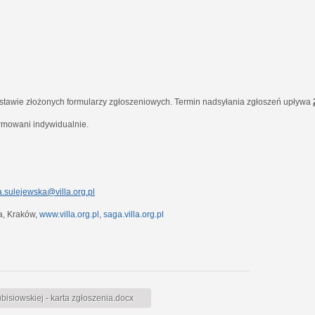
dstawie złożonych formularzy zgłoszeniowych. Termin nadsyłania zgłoszeń upływa
ormowani indywidualnie.
.sulejewska@villa.org.pl
7a, Kraków,
www.villa.org.pl
,
saga.villa.org.pl
siowskiej - karta zgłoszenia.docx