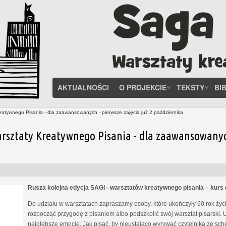
AKTUALNOŚCI
O PROJEKCIE
TEKSTY
BI
eatywnego Pisania - dla zaawansowanych - pierwsze zajęcia już 2 października
rsztaty Kreatywnego Pisania - dla zaawansowanych 
Rusza kolejna edycja SAGI - warsztatów kreatywnego pisania – kur
Do udziału w warsztatach zapraszamy osoby, które ukończyły 60 rok życia
rozpocząć przygodę z pisaniem albo podszkolić swój warsztat pisarski. 
najgłębsze emocje. Jak pisać, by nieustająco wyrywać czytelnika ze s