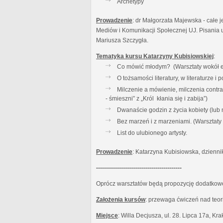
Archetypy
Prowadzenie
: dr Małgorzata Majewska - całe j
Mediów i Komunikacji Społecznej UJ. Pisania u
Mariusza Szczygła.
Tematyka kursu Katarzyny Kubisiowskiej
:
Co mówić młodym? (Warsztaty wokół es
O tożsamości literatury, w literaturze 
Milczenie a mówienie, milczenia contr
- śmieszni” z „Król kłania się i zabija”)
Dwanaście godzin z życia kobiety (lub
Bez marzeń i z marzeniami. (Warsztat
List do ulubionego artysty.
Prowadzenie
: Katarzyna Kubisiowska, dzienni
-------------------------------------------
Oprócz warsztatów będą propozycję dodatkowe:
Założenia kursów
: przewaga ćwiczeń nad teor
Miejsce
: Willa Decjusza, ul. 28. Lipca 17a, Kr