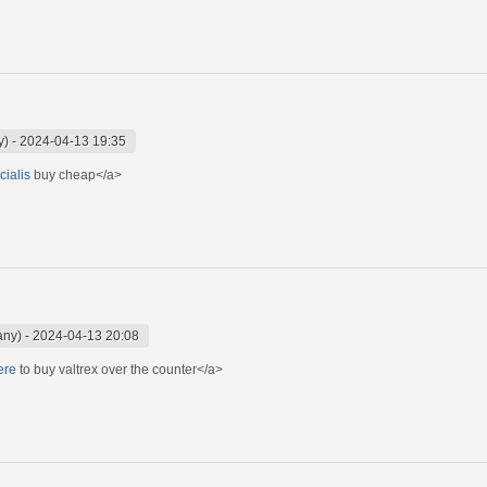
y)
-
2024-04-13 19:35
cialis
buy cheap</a>
any)
-
2024-04-13 20:08
ere
to buy valtrex over the counter</a>