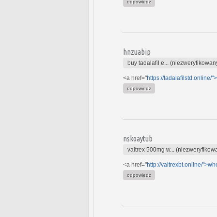
odpowiedz
hnzuabip
buy tadalafil e... (niezweryfikowan
<a href="
https://tadalafilstd.online/">
odpowiedz
nskoaytub
valtrex 500mg w... (niezweryfikow
<a href="
http://valtrexbt.online/">wh
odpowiedz