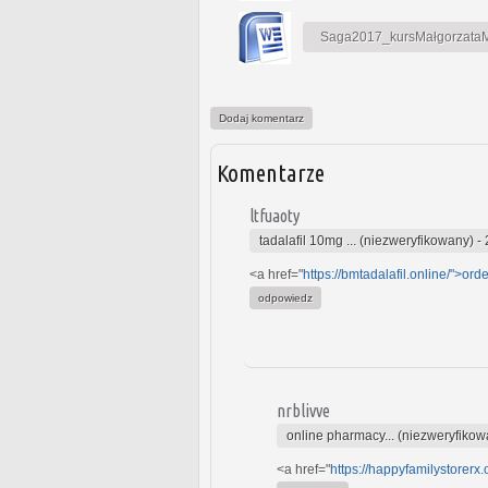
Saga2017_kursMałgorzataMa
Dodaj komentarz
Komentarze
ltfuaoty
tadalafil 10mg ... (niezweryfikowany)
-
<a href="
https://bmtadalafil.online/">orde
odpowiedz
nrblivve
online pharmacy... (niezweryfikow
<a href="
https://happyfamilystorerx.o