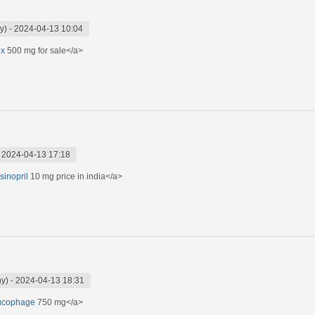
y)
-
2024-04-13 10:04
ex
500 mg for sale</a>
-
2024-04-13 17:18
isinopril
10 mg price in india</a>
ny)
-
2024-04-13 18:31
lucophage
750 mg</a>