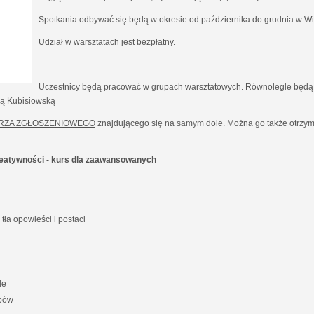
Spotkania odbywać się będą w okresie od października do grudnia w Wil
Udział w warsztatach jest bezpłatny.
Uczestnicy będą pracować w grupach warsztatowych. Równolegle będą 
ną Kubisiowską
RZA ZGŁOSZENIOWEGO
znajdującego się na samym dole. Można go także otrzyma
kreatywności - kurs dla zaawansowanych
ła opowieści i postaci
le
ypów