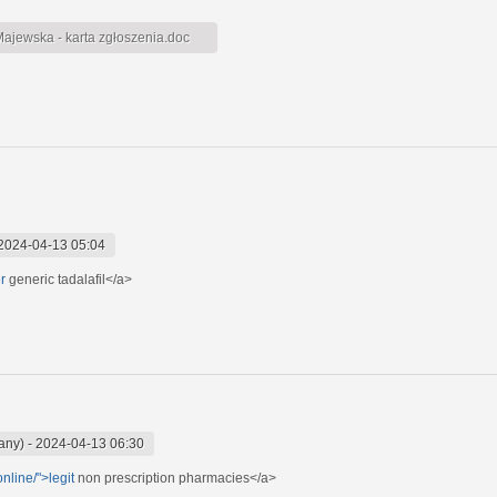
jewska - karta zgłoszenia.doc
2024-04-13 05:04
r
generic tadalafil</a>
any)
-
2024-04-13 06:30
nline/">legit
non prescription pharmacies</a>