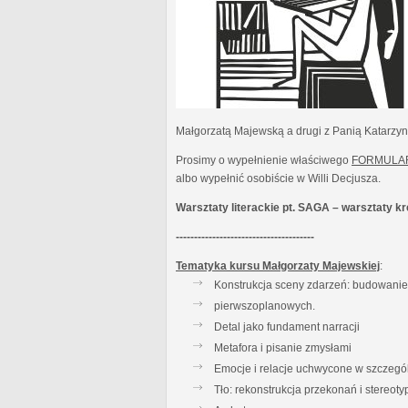
Małgorzatą Majewską a drugi z Panią Katarzy
Prosimy o wypełnienie właściwego
FORMULA
albo wypełnić osobiście w Willi Decjusza.
Warsztaty literackie pt. SAGA – warsztaty 
--------------------------------------
Tematyka kursu Małgorzaty Majewskiej
:
Konstrukcja sceny zdarzeń: budowanie t
pierwszoplanowych.
Detal jako fundament narracji
Metafora i pisanie zmysłami
Emocje i relacje uchwycone w szczegó
Tło: rekonstrukcja przekonań i stereot