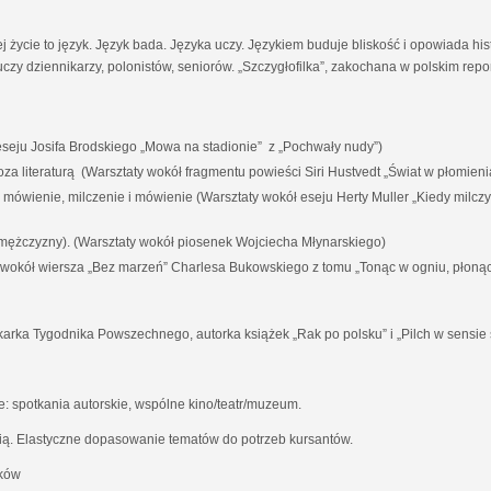
ej życie to język. Język bada. Języka uczy. Językiem buduje bliskość i opowiada his
czy dziennikarzy, polonistów, seniorów. „Szczygłofilka”, zakochana w polskim rep
eju Josifa Brodskiego „Mowa na stadionie” z „Pochwały nudy”)
i poza literaturą (Warsztaty wokół fragmentu powieści Siri Hustvedt „Świat w płomieni
a mówienie, milczenie i mówienie (Warsztaty wokół eseju Herty Muller „Kiedy milc
 mężczyzny). (Warsztaty wokół piosenek Wojciecha Młynarskiego)
y wokół wiersza „Bez marzeń” Charlesa Bukowskiego z tomu „Tonąc w ogniu, płoną
karka Tygodnika Powszechnego, autorka książek „Rak po polsku” i „Pilch w sensie 
 spotkania autorskie, wspólne kino/teatr/muzeum.
ią. Elastyczne dopasowanie tematów do potrzeb kursantów.
aków