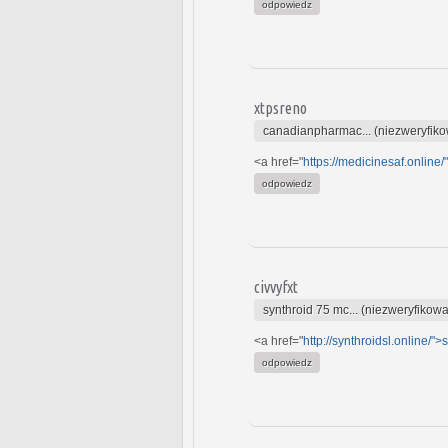
odpowiedz
xtpsreno
canadianpharmac... (niezweryfik
<a href="
https://medicinesaf.online/
odpowiedz
civvyfxt
synthroid 75 mc... (niezweryfikow
<a href="
http://synthroidsl.online/">
odpowiedz