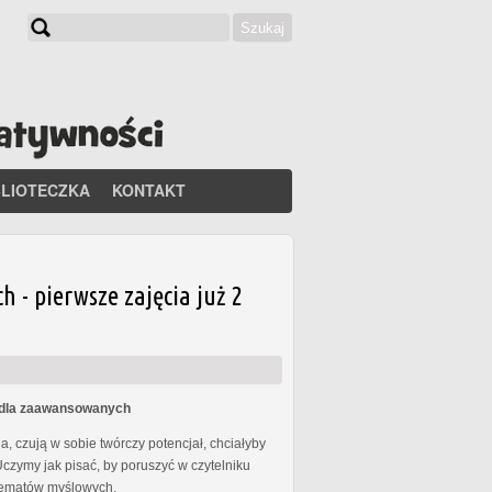
Szukaj
Formularz wyszukiwania
BLIOTECZKA
KONTAKT
- pierwsze zajęcia już 2
s dla zaawansowanych
, czują w sobie twórczy potencjał, chciałyby
Uczymy jak pisać, by poruszyć w czytelniku
chematów myślowych.