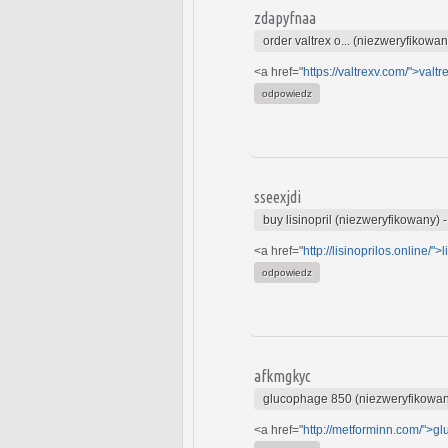
zdapyfnaa
order valtrex o... (niezweryfikowan
<a href="
https://valtrexv.com/">valtr
odpowiedz
sseexjdi
buy lisinopril (niezweryfikowany)
<a href="
http://lisinoprilos.online/">l
odpowiedz
afkmgkyc
glucophage 850 (niezweryfikowa
<a href="
http://metforminn.com/">g