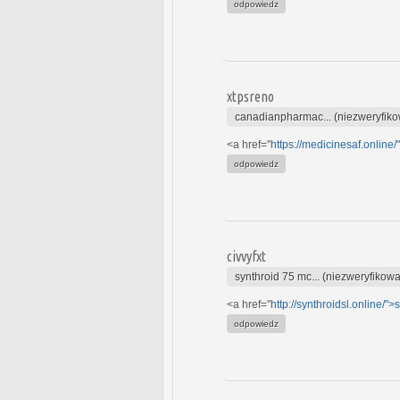
odpowiedz
xtpsreno
canadianpharmac... (niezweryfik
<a href="
https://medicinesaf.online/
odpowiedz
civvyfxt
synthroid 75 mc... (niezweryfikow
<a href="
http://synthroidsl.online/">
odpowiedz