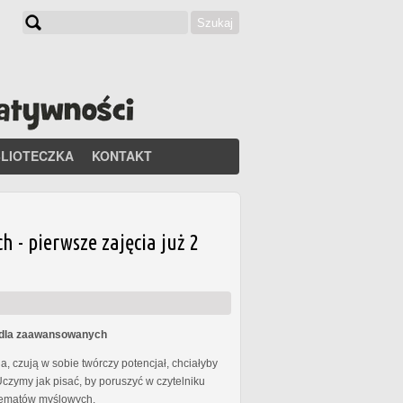
Szukaj
Formularz wyszukiwania
BLIOTECZKA
KONTAKT
- pierwsze zajęcia już 2
s dla zaawansowanych
, czują w sobie twórczy potencjał, chciałyby
Uczymy jak pisać, by poruszyć w czytelniku
chematów myślowych.