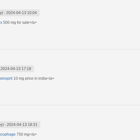
y)
-
2024-04-13 10:04
ex
500 mg for sale</a>
-
2024-04-13 17:18
isinopril
10 mg price in india</a>
ny)
-
2024-04-13 18:31
lucophage
750 mg</a>