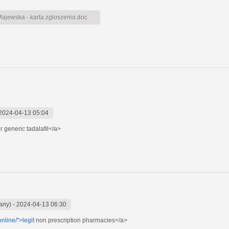
jewska - karta zgłoszenia.doc
2024-04-13 05:04
r
generic tadalafil</a>
any)
-
2024-04-13 06:30
nline/">legit
non prescription pharmacies</a>