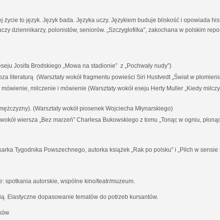
ej życie to język. Język bada. Języka uczy. Językiem buduje bliskość i opowiada his
czy dziennikarzy, polonistów, seniorów. „Szczygłofilka”, zakochana w polskim rep
eju Josifa Brodskiego „Mowa na stadionie” z „Pochwały nudy”)
i poza literaturą (Warsztaty wokół fragmentu powieści Siri Hustvedt „Świat w płomieni
a mówienie, milczenie i mówienie (Warsztaty wokół eseju Herty Muller „Kiedy milc
 mężczyzny). (Warsztaty wokół piosenek Wojciecha Młynarskiego)
y wokół wiersza „Bez marzeń” Charlesa Bukowskiego z tomu „Tonąc w ogniu, płoną
karka Tygodnika Powszechnego, autorka książek „Rak po polsku” i „Pilch w sensie 
 spotkania autorskie, wspólne kino/teatr/muzeum.
ią. Elastyczne dopasowanie tematów do potrzeb kursantów.
aków