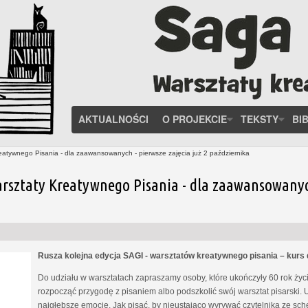
AKTUALNOŚCI
O PROJEKCIE
TEKSTY
BI
eatywnego Pisania - dla zaawansowanych - pierwsze zajęcia już 2 października
rsztaty Kreatywnego Pisania - dla zaawansowanych 
Rusza kolejna edycja SAGI - warsztatów kreatywnego pisania – kur
Do udziału w warsztatach zapraszamy osoby, które ukończyły 60 rok życia
rozpocząć przygodę z pisaniem albo podszkolić swój warsztat pisarski. 
najgłębsze emocje. Jak pisać, by nieustająco wyrywać czytelnika ze s