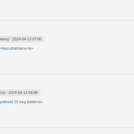
owany)
-
2024-04-13 07:00
">tops
pharmacy</a>
any)
-
2024-04-13 08:08
synthroid
25 mcg tablet</a>