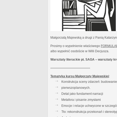
Małgorzatą Majewską a drugi z Panią Katarzy
Prosimy o wypełnienie właściwego
FORMULA
albo wypełnić osobiście w Willi Decjusza.
Warsztaty literackie pt. SAGA – warsztaty 
--------------------------------------
Tematyka kursu Małgorzaty Majewskiej
:
Konstrukcja sceny zdarzeń: budowanie t
pierwszoplanowych.
Detal jako fundament narracji
Metafora i pisanie zmysłami
Emocje i relacje uchwycone w szczegó
Tło: rekonstrukcja przekonań i stereot