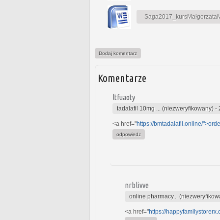
Saga2017_kursMałgorzataMa
Dodaj komentarz
Komentarze
ltfuaoty
tadalafil 10mg ... (niezweryfikowany)
-
<a href="
https://bmtadalafil.online/">orde
odpowiedz
nrblivve
online pharmacy... (niezweryfikow
<a href="
https://happyfamilystorerx.o