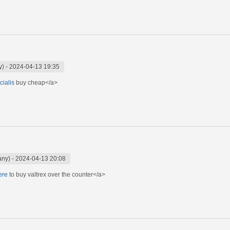
y)
-
2024-04-13 19:35
cialis
buy cheap</a>
any)
-
2024-04-13 20:08
ere
to buy valtrex over the counter</a>