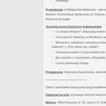
Archetypy
Prowadzenie
: dr Małgorzata Majewska - całe j
Mediów i Komunikacji Społecznej UJ. Pisania u
Mariusza Szczygła.
Tematyka kursu Katarzyny Kubisiowskiej
:
Co mówić młodym? (Warsztaty wokół es
O tożsamości literatury, w literaturze 
Milczenie a mówienie, milczenia contr
- śmieszni” z „Król kłania się i zabija”)
Dwanaście godzin z życia kobiety (lub
Bez marzeń i z marzeniami. (Warsztat
List do ulubionego artysty.
Prowadzenie
: Katarzyna Kubisiowska, dzienni
-------------------------------------------
Oprócz warsztatów będą propozycję dodatkowe:
Założenia kursów
: przewaga ćwiczeń nad teor
Miejsce
: Willa Decjusza, ul. 28. Lipca 17a, Kr