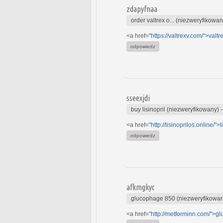
zdapyfnaa
order valtrex o... (niezweryfikowan
<a href="
https://valtrexv.com/">valtr
odpowiedz
sseexjdi
buy lisinopril (niezweryfikowany)
<a href="
http://lisinoprilos.online/">l
odpowiedz
afkmgkyc
glucophage 850 (niezweryfikowa
<a href="
http://metforminn.com/">g