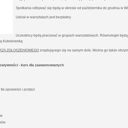
Spotkania odbywać się będą w okresie od października do grudnia w Wil
Udział w warsztatach jest bezpłatny.
Uczestnicy będą pracować w grupach warsztatowych. Równolegle będą 
ną Kubisiowską
RZA ZGŁOSZENIOWEGO
znajdującego się na samym dole. Można go także otrzyma
kreatywności - kurs dla zaawansowanych
ła opowieści i postaci
le
ypów