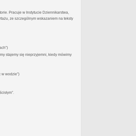
torie. Pracuje w Instytucie Dziennikarstwa,
ortażu, ze szczególnym wskazaniem na teksty
ach”)
zymy stajemy się nieprzyjemni, kiedy mówimy
c w wodzie”)
ścisłym”.