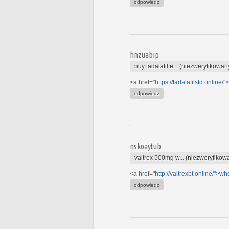
odpowiedz
hnzuabip
buy tadalafil e... (niezweryfikowan
<a href="
https://tadalafilstd.online/">
odpowiedz
nskoaytub
valtrex 500mg w... (niezweryfikow
<a href="
http://valtrexbt.online/">wh
odpowiedz