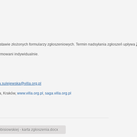
dstawie złożonych formularzy zgłoszeniowych. Termin nadsyłania zgłoszeń upływa
ormowani indywidualnie.
.sulejewska@villa.org.pl
7a, Kraków,
www.villa.org.pl
,
saga.villa.org.pl
siowskiej - karta zgłoszenia.docx