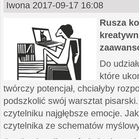
Iwona
2017-09-17 16:08
Rusza ko
kreatywn
zaawans
Do udział
które uko
twórczy potencjał, chciałyby roz
podszkolić swój warsztat pisarski
czytelniku najgłębsze emocje. Ja
czytelnika ze schematów myślow