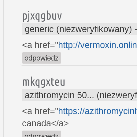
pjxqgbuv
generic (niezweryfikowany)
<a href="
http://vermoxin.onl
odpowiedz
mkqgxteu
azithromycin 50... (niezwery
<a href="
https://azithromyci
canada</a>
odpowiedz