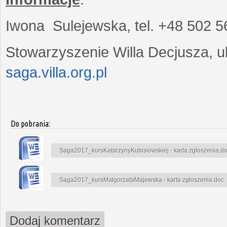
Iwona Sulejewska, tel. +48 502 5
Stowarzyszenie Willa Decjusza, ul
saga.villa.org.pl
Do pobrania:
Saga2017_kursKatarzynyKubisiowskiej - karta zgłoszenia.d
Saga2017_kursMałgorzataMajewska - karta zgłoszenia.doc
Dodaj komentarz