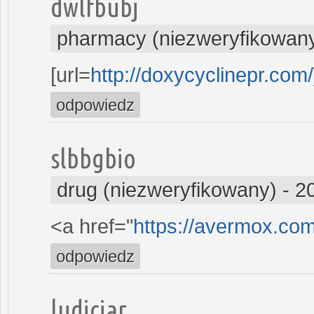
dwlfbubj
pharmacy (niezweryfikowan
[url=
http://doxycyclinepr.com
odpowiedz
slbbgbio
drug (niezweryfikowany)
-
2
<a href="
https://avermox.co
odpowiedz
ludiciar