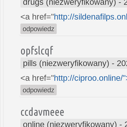
drugs (niezweryfikowany)
-
<a href="
http://sildenafilps.o
odpowiedz
opfslcqf
pills (niezweryfikowany)
-
20
<a href="
http://ciproo.online/
odpowiedz
ccdavmeee
online (niezweryfikowany)
-