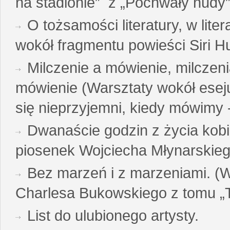
na stadionie” z „Pochwały nudy”
O tożsamości literatury, w liter
wokół fragmentu powieści Siri H
Milczenie a mówienie, milczeni
mówienie (Warsztaty wokół esej
się nieprzyjemni, kiedy mówimy - 
Dwanaście godzin z życia kobi
piosenek Wojciecha Młynarskie
Bez marzeń i z marzeniami. (
Charlesa Bukowskiego z tomu „T
List do ulubionego artysty.