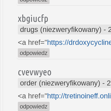
xbgiucfp
drugs (niezweryfikowany)
-
<a href="
https://drdoxycyclin
odpowiedz
cvevwyeo
order (niezweryfikowany)
-
2
<a href="
http://tretinoineff.onl
odpowiedz