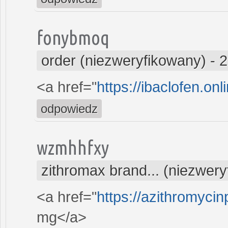
fonybmoq
order (niezweryfikowany)
-
2
<a href="
https://ibaclofen.onl
odpowiedz
wzmhhfxy
zithromax brand... (niezwer
<a href="
https://azithromycin
mg</a>