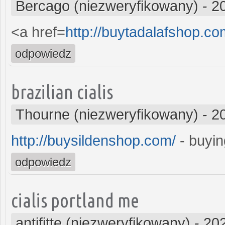
Bercago (niezweryfikowany)
-
2
<a href=
http://buytadalafshop.co
odpowiedz
brazilian cialis
Thourne (niezweryfikowany)
-
2
http://buysildenshop.com/
- buyin
odpowiedz
cialis portland me
antifitte (niezweryfikowany)
-
202