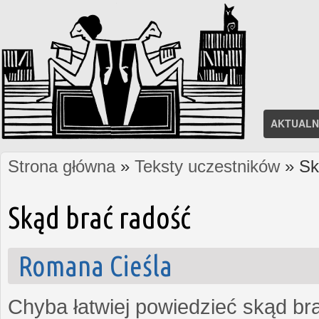
AKTUALN
Strona główna
»
Teksty uczestników
» Sk
Jesteś tutaj
Skąd brać radość
Romana Cieśla
Chyba łatwiej powiedzieć skąd bra