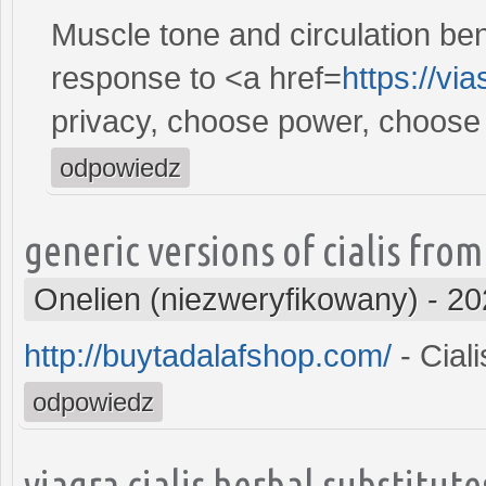
Muscle tone and circulation bene
response to <a href=
https://vi
privacy, choose power, choose 
odpowiedz
generic versions of cialis fro
Onelien (niezweryfikowany)
-
20
http://buytadalafshop.com/
- Ciali
odpowiedz
viagra cialis herbal substitute