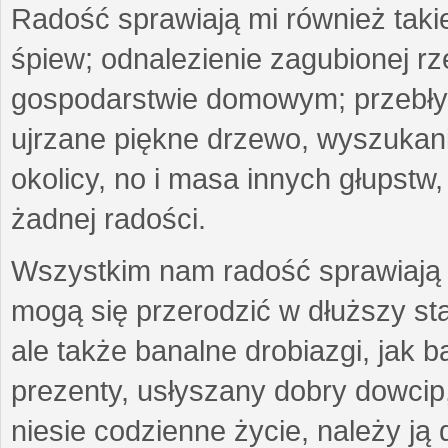
Radość sprawiają mi również taki
śpiew; odnalezienie zagubionej r
gospodarstwie domowym; przebłys
ujrzane piękne drzewo, wyszukan
okolicy, no i masa innych głupst
żadnej radości.
Wszystkim nam radość sprawiają 
mogą się przerodzić w dłuższy st
ale także banalne drobiazgi, jak b
prezenty, usłyszany dobry dowcip
niesie codzienne życie, należy ją 