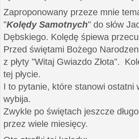
Zaproponowany przeze mnie temat 
"
Kolędy Samotnych
" do słów Ja
Dębskiego. Kolędę śpiewa przec
Przed świętami Bożego Narodzenia
z płyty "Witaj Gwiazdo Złota". Ko
tej płycie.
I to pytanie, które stanowi ostat
wybija.
Zwykle po świętach jeszcze dług
przez wiele miesięcy.