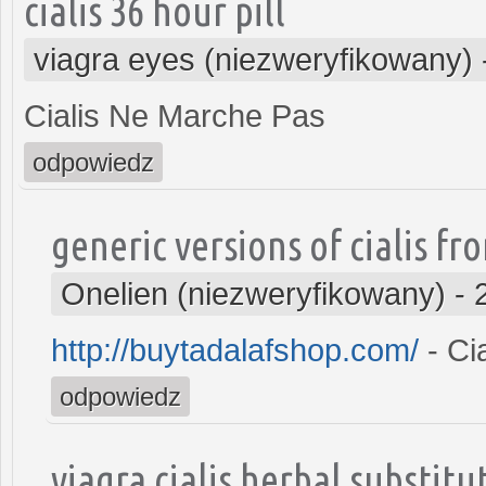
cialis 36 hour pill
viagra eyes (niezweryfikowany)
Cialis Ne Marche Pas
odpowiedz
generic versions of cialis f
Onelien (niezweryfikowany)
-
http://buytadalafshop.com/
- Cia
odpowiedz
viagra cialis herbal substitu