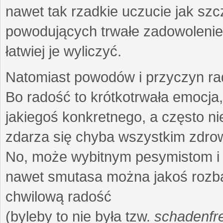
nawet tak rzadkie uczucie jak szc
powodujących trwałe zadowolenie 
łatwiej je wyliczyć.
Natomiast powodów i przyczyn rad
Bo radość to krótkotrwała emocja
jakiegoś konkretnego, a często n
zdarza się chyba wszystkim zdro
No, może wybitnym pesymistom i 
nawet smutasa można jakoś rozbaw
chwilową radość
(byleby to nie była tzw.
schadenfr