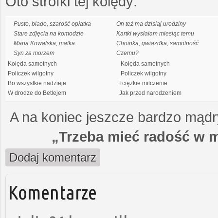
Oto strofki tej kolędy:
Pusto, blado, szarość opłatka
On też ma dzisiaj urodziny
Stare zdjęcia na komodzie
Kartki wysłałam miesiąc temu
Maria Kowalska, matka
Choinka, gwiazdka, samotność
Syn za morzem
Czemu?
Kolęda samotnych
Kolęda samotnych
Policzek wilgotny
Policzek wilgotny
Bo wszystkie nadzieje
I ciężkie milczenie
W drodze do Betlejem
Jak przed narodzeniem
A na koniec jeszcze bardzo mądry
„Trzeba mieć radość w m
Dodaj komentarz
Komentarze