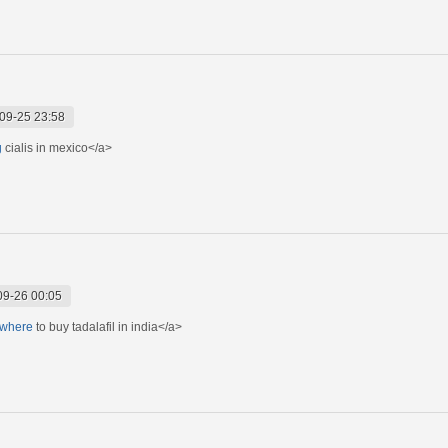
09-25 23:58
g
cialis in mexico</a>
09-26 00:05
">where
to buy tadalafil in india</a>