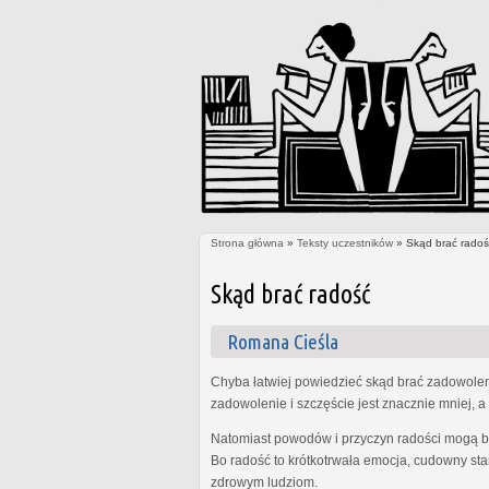
Strona główna
»
Teksty uczestników
» Skąd brać radoś
Jesteś tutaj
Skąd brać radość
Romana Cieśla
Chyba łatwiej powiedzieć skąd brać zadowolenie
zadowolenie i szczęście jest znacznie mniej, a 
Natomiast powodów i przyczyn radości mogą być
Bo radość to krótkotrwała emocja, cudowny sta
zdrowym ludziom.