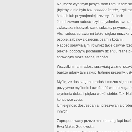
No, może wybitnym pesymistom i smutasom się 
(byleby to nie była tzw.
schadenfreude
, czyli 
śmiech lub przynajmniej szczery uśmiech.
Ja odczuwam radość, czyli natychmiastowe rad
zwłaszcza nieoczekiwane sukcesy przynoszą m
Ale, radość sprawia mi także: piękna muzyka;
osobie, zabawy z dziećmi, psami i kotami.
Radość sprawiają mi również takie dziwne rze
pięknej pogody w pochmurny dzień; ujrzane pi
sprawiłyby może żadnej radości.
Wszystkim nam radość sprawiają ważne, pozytyw
bardzo udany tani zakup, trafione prezenty, usł
Myślę, że dostrzegania radości można się nauc
pozytywne myślenie i uważność w dostrzeganiu
czynienia dobra i piękna wokół siebie. Tak. N
końcówce życia.
Umiejętność dostrzegania i przeżywania drobny
innych.
Zaproponowany przeze mnie temat „skąd brać ra
Ewa Małas-Godlewska.