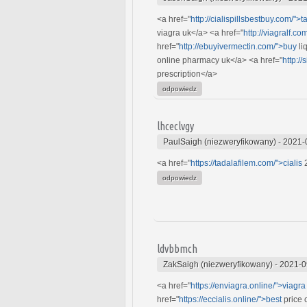
<a href="
http://cialispillsbestbuy.com/">t
viagra uk</a> <a href="
http://viagralf.c
href="
http://ebuyivermectin.com/">buy
li
online pharmacy uk</a> <a href="
http:/
prescription</a>
odpowiedz
lhceclvgy
PaulSaigh (niezweryfikowany)
-
2021-
<a href="
https://tadalafilem.com/">cialis
2
odpowiedz
ldvbbmch
ZakSaigh (niezweryfikowany)
-
2021-0
<a href="
https://enviagra.online/">viagra
href="
https://eccialis.online/">best
price 