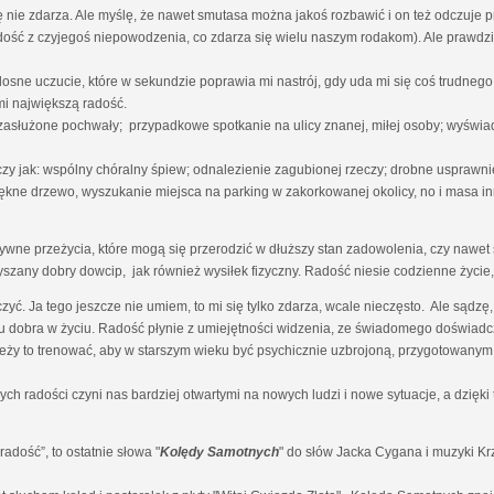
nie zdarza. Ale myślę, że nawet smutasa można jakoś rozbawić i on też odczuje 
radość z czyjegoś niepowodzenia, co zdarza się wielu naszym rodakom). Ale prawdz
osne uczucie, które w sekundzie poprawia mi nastrój, gdy uda mi się coś trudn
i największą radość.
 zasłużone pochwały; przypadkowe spotkanie na ulicy znanej, miłej osoby; wyświa
czy jak: wspólny chóralny śpiew; odnalezienie zagubionej rzeczy; drobne uspraw
ękne drzewo, wyszukanie miejsca na parking w zakorkowanej okolicy, no i masa in
ne przeżycia, które mogą się przerodzić w dłuższy stan zadowolenia, czy nawet s
yszany dobry dowcip, jak również wysiłek fizyczny. Radość niesie codzienne życie, 
zyć. Ja tego jeszcze nie umiem, to mi się tylko zdarza, wcale nieczęsto. Ale sąd
 dobra w życiu. Radość płynie z umiejętności widzenia, ze świadomego doświadcz
ależy to trenować, aby w starszym wieku być psychicznie uzbrojoną, przygotowanym
ch radości czyni nas bardziej otwartymi na nowych ludzi i nowe sytuacje, a dzię
dość”, to ostatnie słowa "
Kolędy Samotnych
" do słów Jacka Cygana i muzyki K