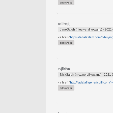
odpowiedz
ndldvqkj
JaneSaigh (niezweryfikowany)
-
2021-
<a href="
https://tadalafilem.com/">buyin
odpowiedz
ssjfhfvn
NickSaigh (niezweryfikowany)
-
2021-
<a href="
http://tadalafilgenericpill.com/
odpowiedz