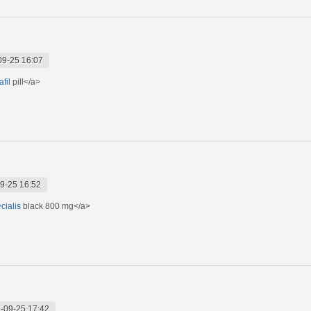
09-25 16:07
afil
pill</a>
9-25 16:52
cialis
black 800 mg</a>
-09-25 17:42