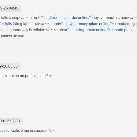
9-26 04:49
cialis cheap</a> <a href="
http://ivermectinorder.online/">buy
ivermectin cream</a> 
/">cialis
20mg tablets uk</a> <a href="
http://pharmacyoptum.online/">canada
drug 
online pharmacy is reliable</a> <a href="
http://viagramao.online/">canada
prescrip
tablets uk</a>
9-26 05:58
ltrex online no prescription</a>
09-26 07:33
cost
of cialis 5 mg in canada</a>