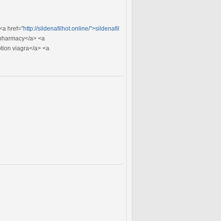
<a href="
http://sildenafilhot.online/">sildenafil
pharmacy</a> <a
tion viagra</a> <a