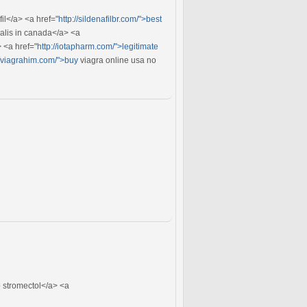
fil</a> <a href="
http://sildenafilbr.com/">best
ialis in canada</a> <a
 <a href="
http://iotapharm.com/">legitimate
//viagrahim.com/">buy
viagra online usa no
p
stromectol</a> <a