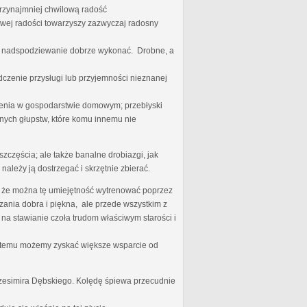
przynajmniej chwilową radość
iwej radości towarzyszy zazwyczaj radosny
ego nadspodziewanie dobrze wykonać. Drobne, a
dczenie przysługi lub przyjemności nieznanej
nienia w gospodarstwie domowym; przebłyski
nych głupstw, które komu innemu nie
zczęścia; ale także banalne drobiazgi, jak
należy ją dostrzegać i skrzętnie zbierać.
zę, że można tę umiejętność wytrenować poprzez
ania dobra i piękna, ale przede wszystkim z
 na stawianie czoła trudom właściwym starości i
ki temu możemy zyskać większe wsparcie od
rzesimira Dębskiego. Kolędę śpiewa przecudnie