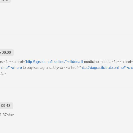
5 06:00
st</a> <a href="
http://agsildenafil.online/">sildenafil
medicine in india</a> <a href=
online/">where
to buy kamagra safely</a> <a href="
http://viagrasilcitrate.online/">c
/a>
 09:43
1.37</a>