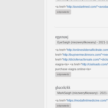
<a href="
http://avodartmed.com/">avodar
odpowiedz
egyxnuwj
EyeSaigh (niezweryfikowany)
-
2021-1
<a href="
http://onlinesildenafilcitrate.co
href="
http://buyivermectinnorx.com/">ive
href="
http://diclofenacforsale.com/">dicl
viagra</a> <a href="
http://cialisado.com
purchase viagra online</a>
odpowiedz
gbacxkzkk
MarkSaigh (niezweryfikowany)
-
2021-
<a href="
https://modafinilmedicine.com/
odpowiedz