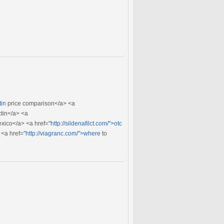
tin
price comparison</a> <a
tin</a> <a
exico</a> <a href="
http://sildenafilct.com/">otc
<a href="
http://viagranc.com/">where
to