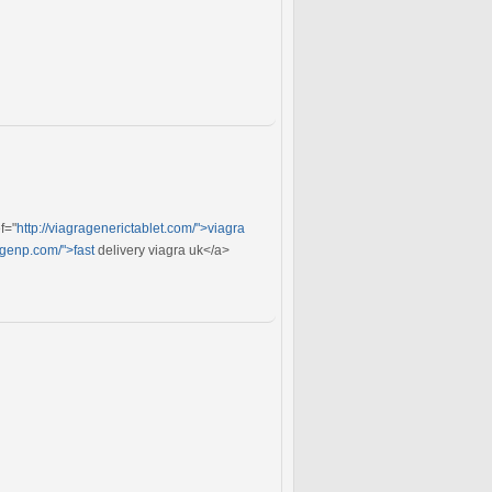
f="
http://viagragenerictablet.com/">viagra
ragenp.com/">fast
delivery viagra uk</a>