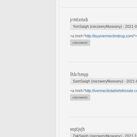
jrmtxmxb
YonSaigh (niezweryfikowany)
-
2021-0
<a href="
http://buyivermectindrug.com/"
odpowiedz
lhbrhmyp
SamSaigh (niezweryfikowany)
-
2021-
<a href="
http://ivermectintabletsforsale.
odpowiedz
voptjvjh
ZakSaigh (niezweryfikowany)
-
2021-1