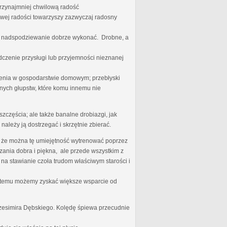
przynajmniej chwilową radość
iwej radości towarzyszy zazwyczaj radosny
ego nadspodziewanie dobrze wykonać. Drobne, a
dczenie przysługi lub przyjemności nieznanej
nienia w gospodarstwie domowym; przebłyski
nych głupstw, które komu innemu nie
zczęścia; ale także banalne drobiazgi, jak
należy ją dostrzegać i skrzętnie zbierać.
zę, że można tę umiejętność wytrenować poprzez
ania dobra i piękna, ale przede wszystkim z
 na stawianie czoła trudom właściwym starości i
ki temu możemy zyskać większe wsparcie od
rzesimira Dębskiego. Kolędę śpiewa przecudnie