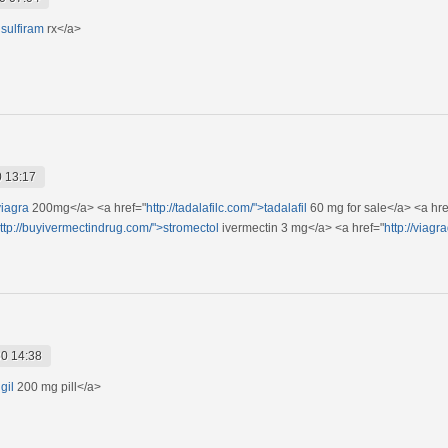
sulfiram
rx</a>
 13:17
viagra
200mg</a> <a href="
http://tadalafilc.com/">tadalafil
60 mg for sale</a> <a hre
ttp://buyivermectindrug.com/">stromectol
ivermectin 3 mg</a> <a href="
http://viag
0 14:38
gil
200 mg pill</a>