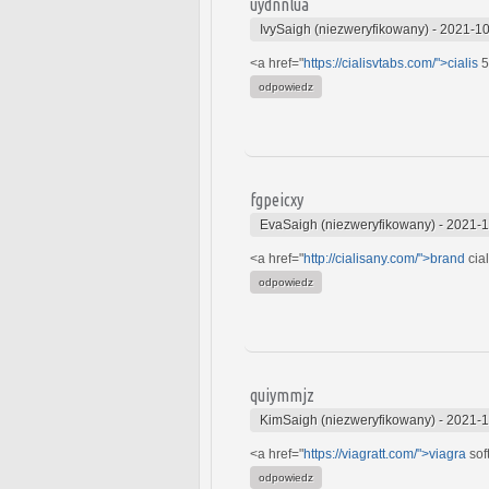
uydnnlua
IvySaigh (niezweryfikowany)
-
2021-10
<a href="
https://cialisvtabs.com/">cialis
5
odpowiedz
fgpeicxy
EvaSaigh (niezweryfikowany)
-
2021-1
<a href="
http://cialisany.com/">brand
cial
odpowiedz
quiymmjz
KimSaigh (niezweryfikowany)
-
2021-1
<a href="
https://viagratt.com/">viagra
sof
odpowiedz