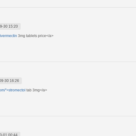
9-30 15:20
>ivermectin
3mg tablets price</a>
09-30 16:26
com/">stromectol
tab 3mg</a>
0-01 00:44