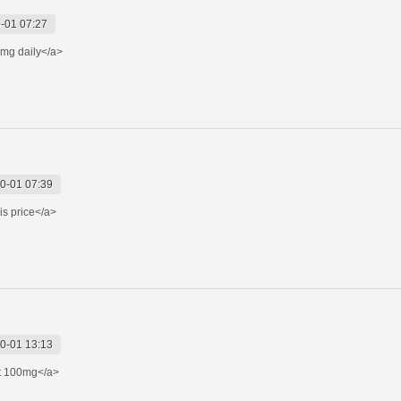
-01 07:27
mg daily</a>
0-01 07:39
is price</a>
0-01 13:13
t 100mg</a>