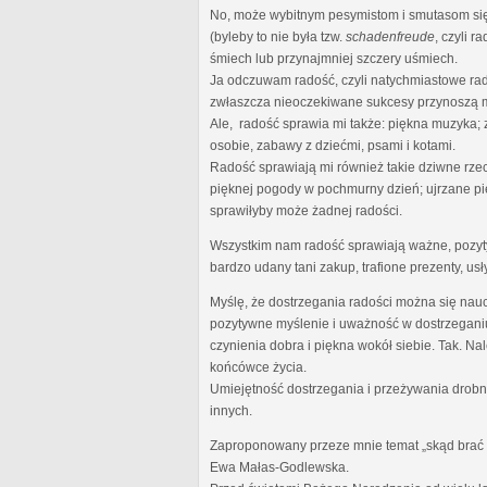
No, może wybitnym pesymistom i smutasom się 
(byleby to nie była tzw.
schadenfreude
, czyli 
śmiech lub przynajmniej szczery uśmiech.
Ja odczuwam radość, czyli natychmiastowe rad
zwłaszcza nieoczekiwane sukcesy przynoszą m
Ale, radość sprawia mi także: piękna muzyka;
osobie, zabawy z dziećmi, psami i kotami.
Radość sprawiają mi również takie dziwne rze
pięknej pogody w pochmurny dzień; ujrzane pi
sprawiłyby może żadnej radości.
Wszystkim nam radość sprawiają ważne, pozytyw
bardzo udany tani zakup, trafione prezenty, usł
Myślę, że dostrzegania radości można się nauc
pozytywne myślenie i uważność w dostrzeganiu
czynienia dobra i piękna wokół siebie. Tak. N
końcówce życia.
Umiejętność dostrzegania i przeżywania drobny
innych.
Zaproponowany przeze mnie temat „skąd brać ra
Ewa Małas-Godlewska.