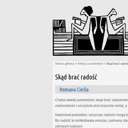
Strona główna
»
Teksty uczestników
» Skąd brać radoś
Jesteś tutaj
Skąd brać radość
Romana Cieśla
Chyba łatwiej powiedzieć skąd brać zadowolenie
zadowolenie i szczęście jest znacznie mniej, a 
Natomiast powodów i przyczyn radości mogą być
Bo radość to krótkotrwała emocja, cudowny sta
zdrowym ludziom.