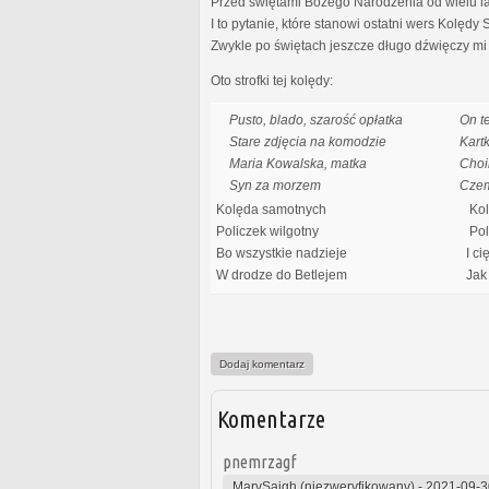
Przed świętami Bożego Narodzenia od wielu lat 
I to pytanie, które stanowi ostatni wers Kolędy
Zwykle po świętach jeszcze długo dźwięczy mi 
Oto strofki tej kolędy:
Pusto, blado, szarość opłatka
On t
Stare zdjęcia na komodzie
Kart
Maria Kowalska, matka
Choi
Syn za morzem
Cze
Kolęda samotnych
Kol
Policzek wilgotny
Poli
Bo wszystkie nadzieje
I ci
W drodze do Betlejem
Jak 
Dodaj komentarz
Komentarze
pnemrzagf
MarySaigh (niezweryfikowany)
-
2021-09-3