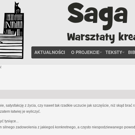
AKTUALNOŚCI
O PROJEKCIE
TEKSTY
BI
ć
, satysfakcję z życia, czy nawet tak rzadkie uczucie jak szczęście, niż skąd brać
zatem łatwiej je wyliczyć.
 tysiące...
n silnego zadowolenia z jakiegoś konkretnego, a często niespodziewanego powodu;