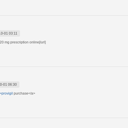
10-01 03:11
20 mg prescription online[/url]
0-01 06:30
>provigil
purchase</a>