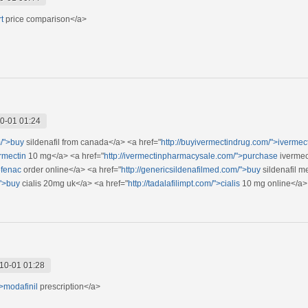
t
price comparison</a>
0-01 01:24
m/">buy
sildenafil from canada</a> <a href="
http://buyivermectindrug.com/">ivermec
rmectin
10 mg</a> <a href="
http://ivermectinpharmacysale.com/">purchase
ivermec
ofenac
order online</a> <a href="
http://genericsildenafilmed.com/">buy
sildenafil m
/">buy
cialis 20mg uk</a> <a href="
http://tadalafilimpt.com/">cialis
10 mg online</a> 
10-01 01:28
">modafinil
prescription</a>