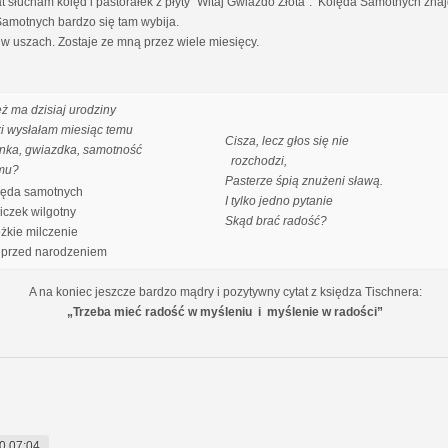
słucham kolęd i pastorałek z płyty "Witaj Gwiazdo Złota". Kolęda Samotnych znajdu
 Samotnych bardzo się tam wybija.
w uszach. Zostaje ze mną przez wiele miesięcy.
eż ma dzisiaj urodziny
ki wysłałam miesiąc temu
Cisza, lecz głos się nie
nka, gwiazdka, samotność
rozchodzi,
mu?
Pasterze śpią znużeni sławą.
ęda samotnych
I tylko jedno pytanie
czek wilgotny
Skąd brać radość?
ężkie milczenie
przed narodzeniem
A na koniec jeszcze bardzo mądry i pozytywny cytat z księdza Tischnera:
„Trzeba mieć radość w myśleniu i myślenie w radości”
0 07:04