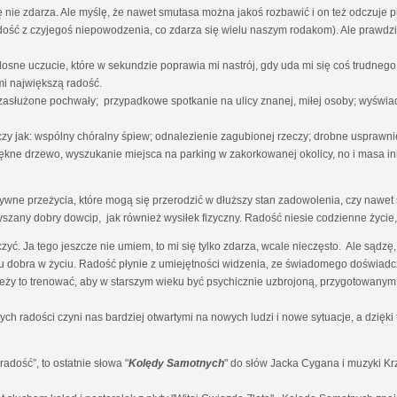
nie zdarza. Ale myślę, że nawet smutasa można jakoś rozbawić i on też odczuje 
radość z czyjegoś niepowodzenia, co zdarza się wielu naszym rodakom). Ale prawdz
osne uczucie, które w sekundzie poprawia mi nastrój, gdy uda mi się coś trudn
i największą radość.
 zasłużone pochwały; przypadkowe spotkanie na ulicy znanej, miłej osoby; wyświa
czy jak: wspólny chóralny śpiew; odnalezienie zagubionej rzeczy; drobne uspraw
ękne drzewo, wyszukanie miejsca na parking w zakorkowanej okolicy, no i masa in
ne przeżycia, które mogą się przerodzić w dłuższy stan zadowolenia, czy nawet s
yszany dobry dowcip, jak również wysiłek fizyczny. Radość niesie codzienne życie, 
zyć. Ja tego jeszcze nie umiem, to mi się tylko zdarza, wcale nieczęsto. Ale sąd
 dobra w życiu. Radość płynie z umiejętności widzenia, ze świadomego doświadcz
ależy to trenować, aby w starszym wieku być psychicznie uzbrojoną, przygotowanym
ch radości czyni nas bardziej otwartymi na nowych ludzi i nowe sytuacje, a dzię
dość”, to ostatnie słowa "
Kolędy Samotnych
" do słów Jacka Cygana i muzyki K