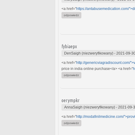
<a href="
https://antabusemedication.com/">di
odpowiedz
fybiaepx
DenSaigh (niezweryfikowany)
-
2021-09-30
<a href="
http://genericviagradiscount.com/">
price in india online purchase</a> <a href="
h
odpowiedz
oerympkr
AnnaSaigh (niezweryfikowany)
-
2021-09-3
<a href="
http://modafinilmedicine.com/">provi
odpowiedz