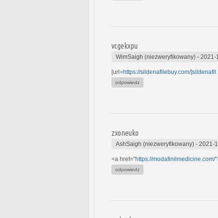
vcgekxpu
WimSaigh (niezweryfikowany)
-
2021-
[url=
https://sildenafilebuy.com/]sildenafil
odpowiedz
zxoneuko
AshSaigh (niezweryfikowany)
-
2021-1
<a href="
https://modafinilmedicine.com/"
odpowiedz