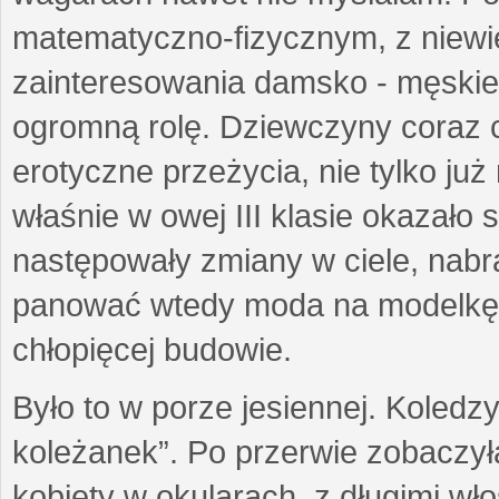
matematyczno-fizycznym, z niewi
zainteresowania damsko - męskie
ogromną rolę. Dziewczyny coraz c
erotyczne przeżycia, nie tylko już 
właśnie w owej III klasie okazało 
następowały zmiany w ciele, nabra
panować wtedy moda na modelkę 
chłopięcej budowie.
Było to w porze jesiennej. Koledzy
koleżanek”. Po przerwie zobaczy
kobiety w okularach, z długimi wł