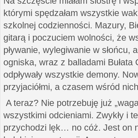
Na szczęście miałam siostrę i wsp
którymi spędzałam wszystkie wak
szkolnej codzienności. Mazury, 
gitarą i poczuciem wolności, że 
pływanie, wylegiwanie w słońcu, a
ogniska, wraz z balladami Bułat
odpływały wszystkie demony. Nowi
przyjaciółmi, a czasem wśród nich
A teraz? Nie potrzebuję już „waga
wszystkimi odcieniami. Zwykły i t
przychodzi lęk… no cóż. Jest on