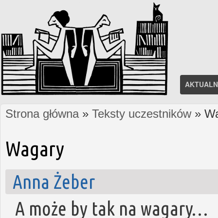
AKTUALN
Strona główna
»
Teksty uczestników
» Wa
Jesteś tutaj
Wagary
Anna Żeber
A może by tak na wagary…