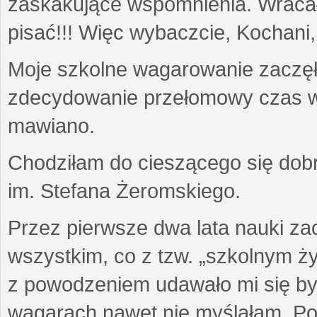
zaskakujące wspomnienia. Wracały
pisać!!! Więc wybaczcie, Kochani,
Moje szkolne wagarowanie zaczęło s
zdecydowanie przełomowy czas w 
mawiano.
Chodziłam do cieszącego się dobr
im. Stefana Żeromskiego.
Przez pierwsze dwa lata nauki za
wszystkim, co z tzw. „szkolnym ży
z powodzeniem udawało mi się by
wagarach nawet nie myślałam. Pon