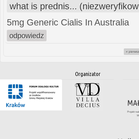
what is prednis... (niezweryfiko
5mg Generic Cialis In Australia
odpowiedz
« pierws
Strony
Organizator
Projekt re
W