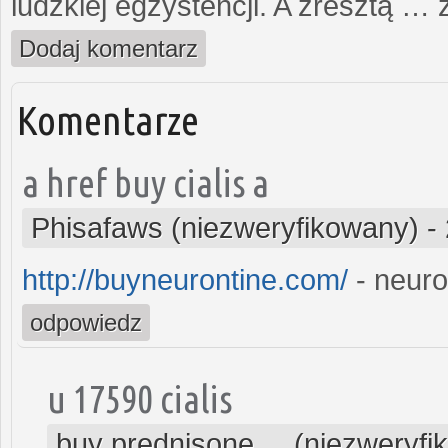
ludzkiej egzystencji. A zresztą
Dodaj komentarz
Komentarze
a href buy cialis a
Phisafaws (niezweryfikowany)
-
http://buyneurontine.com/
- neuron
odpowiedz
u 17590 cialis
buy prednisone ... (niezweryf