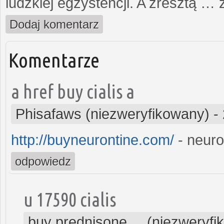
ludzkiej egzystencji. A zresztą
Dodaj komentarz
Komentarze
a href buy cialis a
Phisafaws (niezweryfikowany)
-
http://buyneurontine.com/
- neuron
odpowiedz
u 17590 cialis
buy prednisone ... (niezweryf