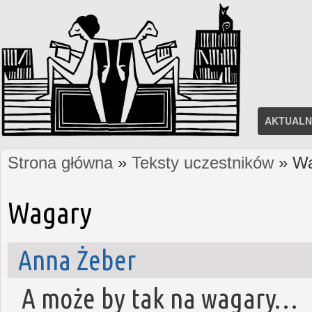
AKTUALN
Strona główna
»
Teksty uczestników
» Wa
Jesteś tutaj
Wagary
Anna Żeber
A może by tak na wagary…