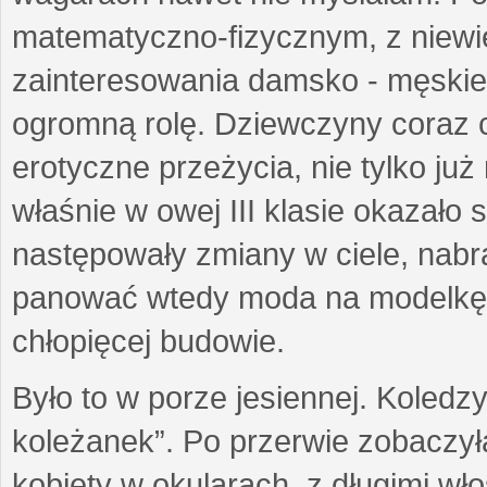
matematyczno-fizycznym, z niewi
zainteresowania damsko - męskie
ogromną rolę. Dziewczyny coraz c
erotyczne przeżycia, nie tylko już 
właśnie w owej III klasie okazało 
następowały zmiany w ciele, nabra
panować wtedy moda na modelkę 
chłopięcej budowie.
Było to w porze jesiennej. Koledzy
koleżanek”. Po przerwie zobaczy
kobiety w okularach, z długimi wł