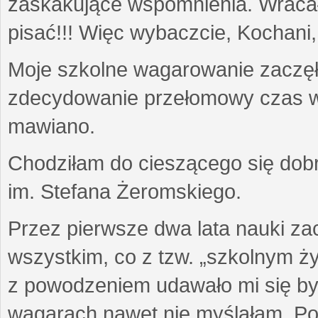
zaskakujące wspomnienia. Wracały
pisać!!! Więc wybaczcie, Kochani,
Moje szkolne wagarowanie zaczęło s
zdecydowanie przełomowy czas w 
mawiano.
Chodziłam do cieszącego się dobr
im. Stefana Żeromskiego.
Przez pierwsze dwa lata nauki za
wszystkim, co z tzw. „szkolnym ży
z powodzeniem udawało mi się by
wagarach nawet nie myślałam. Pon