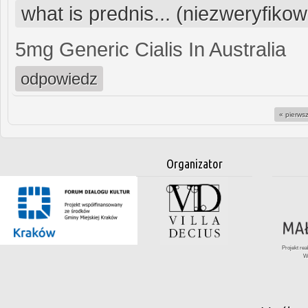
what is prednis... (niezweryfiko
5mg Generic Cialis In Australia
odpowiedz
« pierws
Strony
Organizator
Projekt re
W