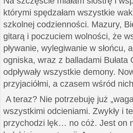
Na szczęście miałam siostrę i wsp
którymi spędzałam wszystkie wak
szkolnej codzienności. Mazury, 
gitarą i poczuciem wolności, że 
pływanie, wylegiwanie w słońcu, a
ogniska, wraz z balladami Bułat
odpływały wszystkie demony. Nowi
przyjaciółmi, a czasem wśród nich
A teraz? Nie potrzebuję już „waga
wszystkimi odcieniami. Zwykły i t
przychodzi lęk… no cóż. Jest on