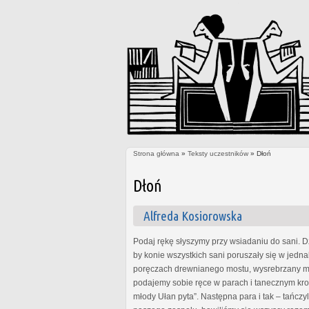
Strona główna
»
Teksty uczestników
» Dłoń
Jesteś tutaj
Dłoń
Alfreda Kosiorowska
Podaj rękę słyszymy przy wsiadaniu do sani. 
by konie wszystkich sani poruszały się w jedna
poręczach drewnianego mostu, wysrebrzany mro
podajemy sobie ręce w parach i tanecznym kro
młody Ułan pyta”. Następna para i tak – tańc