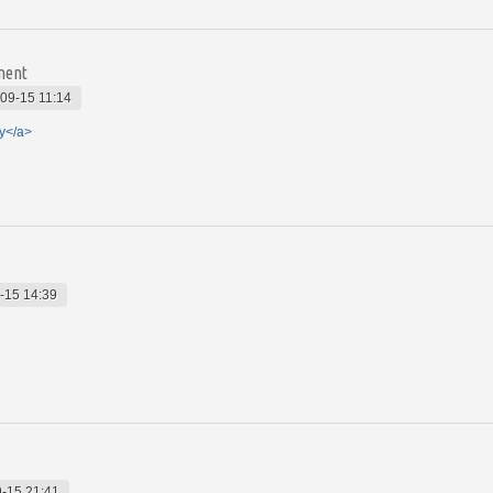
ement
09-15 11:14
gy</a>
-15 14:39
-15 21:41