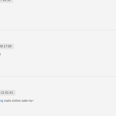
09 17:00
l
-11 01:41
ing
cialis online safe</a>