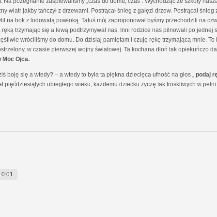
. Na pożegnanie zaśpiewaliśmy „czas do domu, czas”. Wychodząc ze szkoły nasza
ny wiatr jakby tańczył z drzewami. Postrącał śnieg z gałęzi drzew. Postrącał śnie
lił na bok z lodowatą powłoką. Tatuś mój zaproponował byśmy przechodzili na czwor
ęką trzymając się a lewą podtrzymywał nas. Inni rodzice nas pilnowali po jednej st
częśliwie wróciliśmy do domu. Do dzisiaj pamiętam i czuję rękę trzymającą mnie. T
ostrzelony, w czasie pierwszej wojny światowej. Ta kochana dłoń tak opiekuńczo 
w Moc Ojca.
 boję się a wtedy? – a wtedy to była ta piękna dziecięca ufność na głos „
podaj r
 lat pięćdziesiątych ubiegłego wieku, każdemu dziecku życzę tak troskliwych w pełni 
10:01