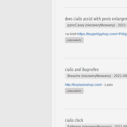
does cialis assist with penis enlarg
pyncCassy (niezweryfikowany)
-
2021-
<a href=
https://buypriligyhop.com/>Prili
odpowiedz
cialis and ibuprofen
Breache (niezweryfikowany)
-
2021-09
http://buylasixshop.com/
- Lasix
odpowiedz
cialis clock
Faltsisse (niezweryfikowany)
-
2021-09