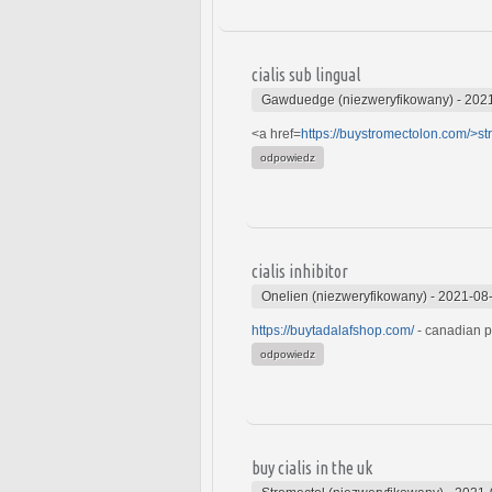
cialis sub lingual
Gawduedge (niezweryfikowany)
-
2021
<a href=
https://buystromectolon.com/>st
odpowiedz
cialis inhibitor
Onelien (niezweryfikowany)
-
2021-08-
https://buytadalafshop.com/
- canadian p
odpowiedz
buy cialis in the uk