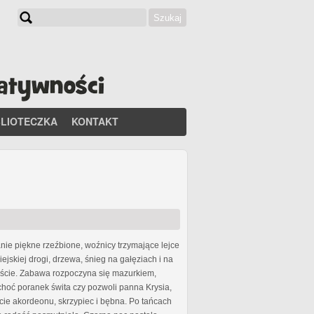
Szukaj
Formularz wyszukiwania
BLIOTECZKA
KONTAKT
nie piękne rzeźbione, woźnicy trzymające lejce
jskiej drogi, drzewa, śnieg na gałęziach i na
oście. Zabawa rozpoczyna się mazurkiem,
choć poranek świta czy pozwoli panna Krysia,
ie akordeonu, skrzypiec i bębna. Po tańcach