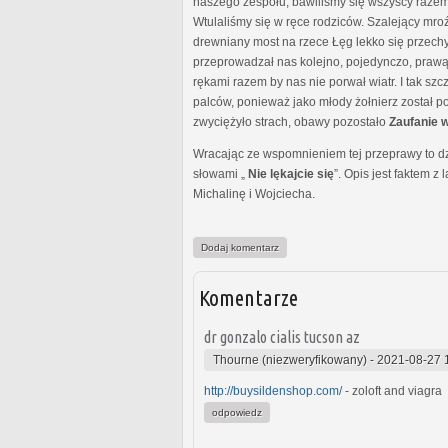
naszego zespołu, bawiliśmy się wszyscy razem
Wtulaliśmy się w ręce rodziców. Szalejący mroź
drewniany most na rzece Łęg lekko się przechy
przeprowadzał nas kolejno, pojedynczo, prawą r
rękami razem by nas nie porwał wiatr. I tak sz
palców, ponieważ jako młody żołnierz został p
zwyciężyło strach, obawy pozostało
Zaufanie 
Wracając ze wspomnieniem tej przeprawy to dziś
słowami „
Nie lękajcie się
”. Opis jest faktem z
Michalinę i Wojciecha.
Dodaj komentarz
Komentarze
dr gonzalo cialis tucson az
Thourne (niezweryfikowany)
-
2021-08-27 
http://buysildenshop.com/
- zoloft and viagra
odpowiedz