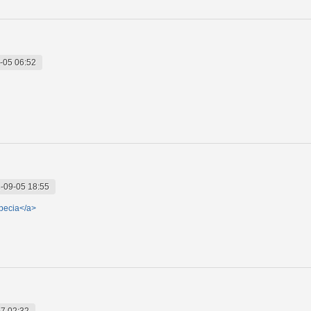
-05 06:52
-09-05 18:55
pecia</a>
7 02:32