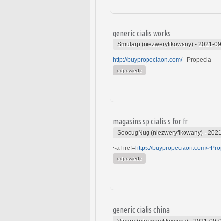
generic cialis works
Smularp (niezweryfikowany)
-
2021-09
http://buypropeciaon.com/
- Propecia
odpowiedz
magasins sp cialis s for fr
SoocugNug (niezweryfikowany)
-
2021
<a href=
https://buypropeciaon.com/>Pro
odpowiedz
generic cialis china
Viagra (niezweryfikowany)
-
2021-09-0