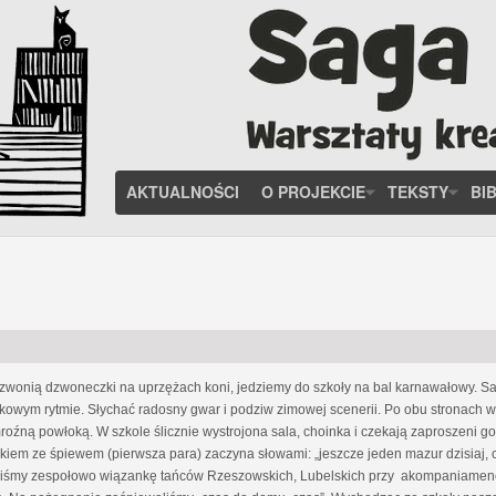
AKTUALNOŚCI
O PROJEKCIE
TEKSTY
BI
Dzwonią dzwoneczki na uprzężach koni, jedziemy do szkoły na bal karnawałowy. Sa
kowym rytmie. Słychać radosny gwar i podziw zimowej scenerii. Po obu stronach wie
źną powłoką. W szkole ślicznie wystrojona sala, choinka i czekają zaproszeni g
kiem ze śpiewem (pierwsza para) zaczyna słowami: „jeszcze jeden mazur dzisiaj, 
zyliśmy zespołowo wiązankę tańców Rzeszowskich, Lubelskich przy akompaniamenc