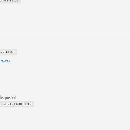
08-29 11:23
-29 14:48
gra</a>
ks posted
)
-
2021-08-30 11:19