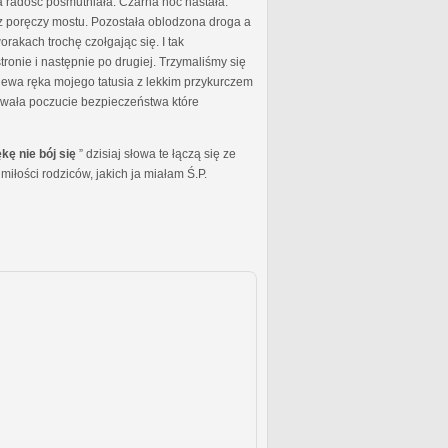
 radość posmutniała. Czarna noc nastała.
g z poręczy mostu. Pozostała oblodzona droga a
akach trochę czołgając się. I tak
ronie i następnie po drugiej. Trzymaliśmy się
o lewa ręka mojego tatusia z lekkim przykurczem
dawała poczucie bezpieczeństwa które
ękę nie bój się
” dzisiaj słowa te łączą się ze
miłości rodziców, jakich ja miałam Ś.P.