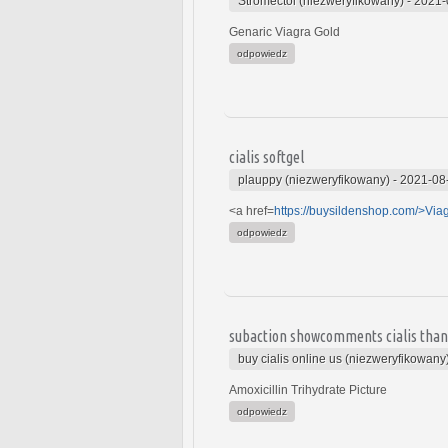
Stromectol (niezweryfikowany)
-
2021-
Genaric Viagra Gold
odpowiedz
cialis softgel
plauppy (niezweryfikowany)
-
2021-08
<a href=
https://buysildenshop.com/>Via
odpowiedz
subaction showcomments cialis than
buy cialis online us (niezweryfikowany
Amoxicillin Trihydrate Picture
odpowiedz