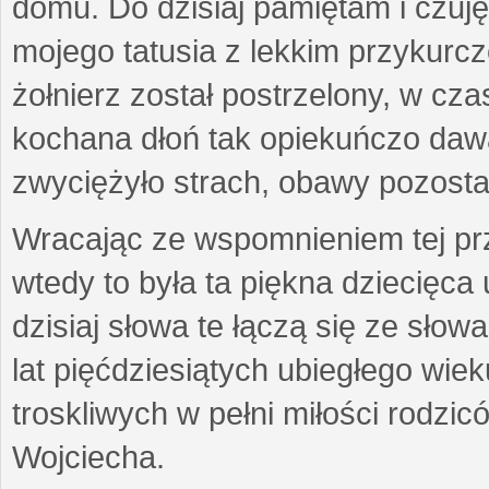
domu. Do dzisiaj pamiętam i czuję
mojego tatusia z lekkim przykurc
żołnierz został postrzelony, w cza
kochana dłoń tak opiekuńczo daw
zwyciężyło strach, obawy pozost
Wracając ze wspomnieniem tej prz
wtedy to była ta piękna dziecięca
dzisiaj słowa te łączą się ze słow
lat pięćdziesiątych ubiegłego wie
troskliwych w pełni miłości rodzicó
Wojciecha.