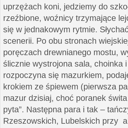
uprzężach koni, jedziemy do szko
rzeźbione, woźnicy trzymające lej
się w jednakowym rytmie. Słycha
scenerii. Po obu stronach wiejskie
poręczach drewnianego mostu, w
ślicznie wystrojona sala, choinka
rozpoczyna się mazurkiem, podaj
krokiem ze śpiewem (pierwsza pa
mazur dzisiaj, choć poranek świt
pyta”. Następna para i tak – tań
Rzeszowskich, Lubelskich przy a