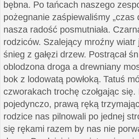
bębna. Po tańcach naszego zespo
pożegnanie zaśpiewaliśmy „czas 
nasza radość posmutniała. Czarna
rodziców. Szalejący mroźny wiatr 
śnieg z gałęzi drzew. Postrącał ś
oblodzona droga a drewniany most
bok z lodowatą powłoką. Tatuś mó
czworakach trochę czołgając się. 
pojedynczo, prawą ręką trzymając
rodzice nas pilnowali po jednej st
się rękami razem by nas nie porwał