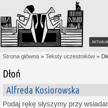
AKTUALN
Strona główna
»
Teksty uczestników
» Dł
Jesteś tutaj
Dłoń
Alfreda Kosiorowska
Podaj rękę słyszymy przy wsiada