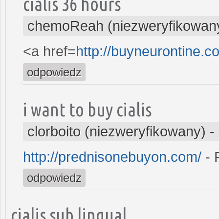
cialis 36 hours
chemoReah (niezweryfikowan
<a href=
http://buyneurontine.
odpowiedz
i want to buy cialis
clorboito (niezweryfikowany)
-
http://prednisonebuyon.com/
- 
odpowiedz
cialis sub lingual