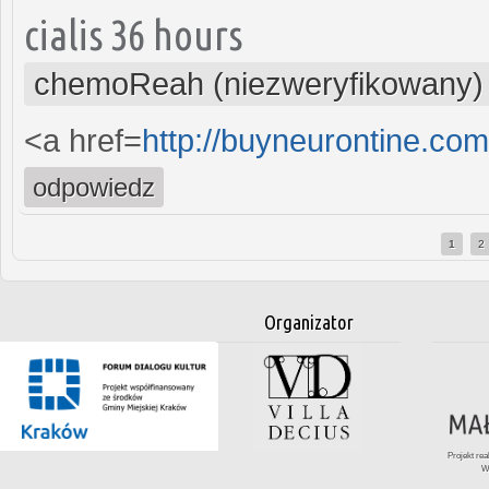
cialis 36 hours
chemoReah (niezweryfikowany)
<a href=
http://buyneurontine.co
odpowiedz
1
2
Strony
Organizator
Projekt re
W