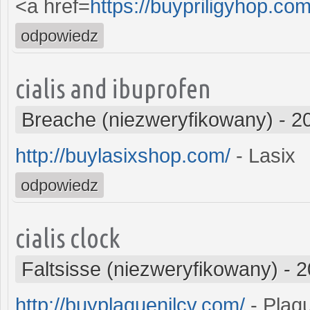
<a href=
https://buypriligyhop.com
odpowiedz
cialis and ibuprofen
Breache (niezweryfikowany)
-
2
http://buylasixshop.com/
- Lasix
odpowiedz
cialis clock
Faltsisse (niezweryfikowany)
-
2
http://buyplaquenilcv.com/
- Plaqu