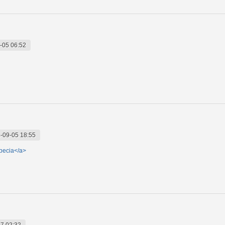
-05 06:52
-09-05 18:55
pecia</a>
7 02:32