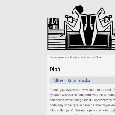
Strona główna
»
Teksty uczestników
» Dłoń
Jesteś tutaj
Dłoń
Alfreda Kosiorowska
Podaj rękę słyszymy przy wsiadaniu do sani. 
by konie wszystkich sani poruszały się w jedna
poręczach drewnianego mostu, wysrebrzany mro
podajemy sobie ręce w parach i tanecznym kro
młody Ułan pyta”. Następna para i tak – tańc