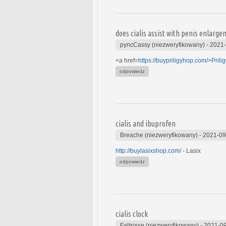
does cialis assist with penis enlarg
pyncCassy (niezweryfikowany)
-
2021-
<a href=
https://buypriligyhop.com/>Prili
odpowiedz
cialis and ibuprofen
Breache (niezweryfikowany)
-
2021-09
http://buylasixshop.com/
- Lasix
odpowiedz
cialis clock
Faltsisse (niezweryfikowany)
-
2021-09