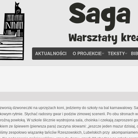
AKTUALNOŚCI
O PROJEKCIE
TEKSTY
BI
Dzwonią dzwoneczki na uprzężach koni, jedziemy do szkoły na bal karnawałowy. Sa
kowym rytmie. Słychać radosny gwar i podziw zimowej scenerii. Po obu stronach wie
źną powłoką. W szkole ślicznie wystrojona sala, choinka i czekają zaproszeni g
kiem ze śpiewem (pierwsza para) zaczyna słowami: „jeszcze jeden mazur dzisiaj, 
zyliśmy zespołowo wiązankę tańców Rzeszowskich, Lubelskich przy akompaniamenc