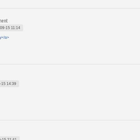
ement
09-15 11:14
gy</a>
-15 14:39
-15 21:41