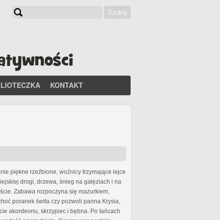
Szukaj
Formularz wyszukiwania
BLIOTECZKA
KONTAKT
nie piękne rzeźbione, woźnicy trzymające lejce
jskiej drogi, drzewa, śnieg na gałęziach i na
oście. Zabawa rozpoczyna się mazurkiem,
choć poranek świta czy pozwoli panna Krysia,
ie akordeonu, skrzypiec i bębna. Po tańcach