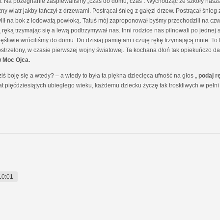
. Na pożegnanie zaśpiewaliśmy „czas do domu, czas”. Wychodząc ze szkoły nasza
ny wiatr jakby tańczył z drzewami. Postrącał śnieg z gałęzi drzew. Postrącał śnie
lił na bok z lodowatą powłoką. Tatuś mój zaproponował byśmy przechodzili na czwor
ęką trzymając się a lewą podtrzymywał nas. Inni rodzice nas pilnowali po jednej st
częśliwie wróciliśmy do domu. Do dzisiaj pamiętam i czuję rękę trzymającą mnie. T
ostrzelony, w czasie pierwszej wojny światowej. Ta kochana dłoń tak opiekuńczo 
w Moc Ojca.
 boję się a wtedy? – a wtedy to była ta piękna dziecięca ufność na głos „
podaj r
 lat pięćdziesiątych ubiegłego wieku, każdemu dziecku życzę tak troskliwych w pełni 
10:01