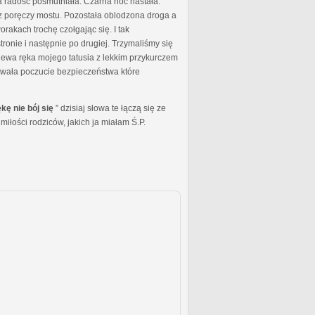
 radość posmutniała. Czarna noc nastała.
g z poręczy mostu. Pozostała oblodzona droga a
akach trochę czołgając się. I tak
ronie i następnie po drugiej. Trzymaliśmy się
o lewa ręka mojego tatusia z lekkim przykurczem
dawała poczucie bezpieczeństwa które
ękę nie bój się
” dzisiaj słowa te łączą się ze
miłości rodziców, jakich ja miałam Ś.P.