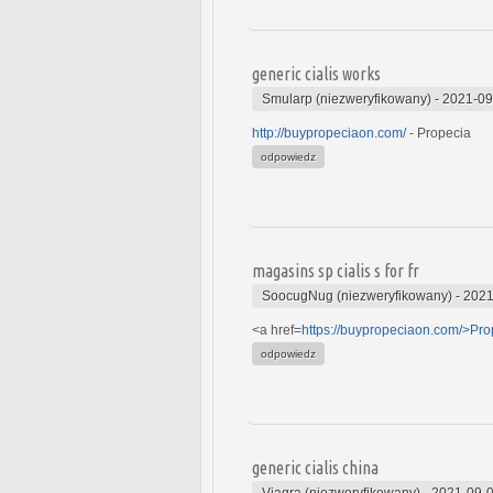
generic cialis works
Smularp (niezweryfikowany)
-
2021-09
http://buypropeciaon.com/
- Propecia
odpowiedz
magasins sp cialis s for fr
SoocugNug (niezweryfikowany)
-
2021
<a href=
https://buypropeciaon.com/>Pro
odpowiedz
generic cialis china
Viagra (niezweryfikowany)
-
2021-09-0