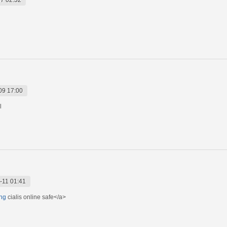
09 17:00
l
-11 01:41
ing
cialis online safe</a>