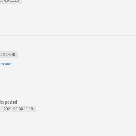
08-29 11:23
-29 14:48
gra</a>
ks posted
)
-
2021-08-30 11:19