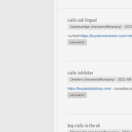
cialis sub lingual
Gawduedge (niezweryfikowany)
-
2021
<a href=
https://buystromectolon.com/>st
odpowiedz
cialis inhibitor
Onelien (niezweryfikowany)
-
2021-08-
https://buytadalafshop.com/
- canadian p
odpowiedz
buy cialis in the uk