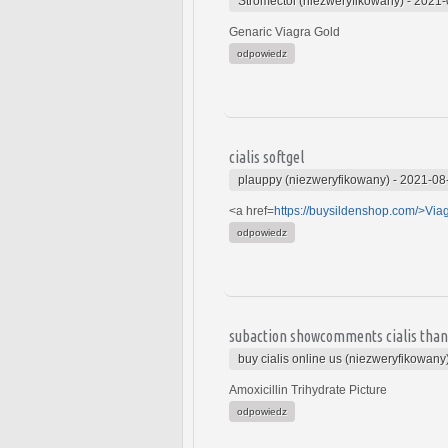
Stromectol (niezweryfikowany)
-
2021-
Genaric Viagra Gold
odpowiedz
cialis softgel
plauppy (niezweryfikowany)
-
2021-08
<a href=
https://buysildenshop.com/>Via
odpowiedz
subaction showcomments cialis than
buy cialis online us (niezweryfikowany
Amoxicillin Trihydrate Picture
odpowiedz