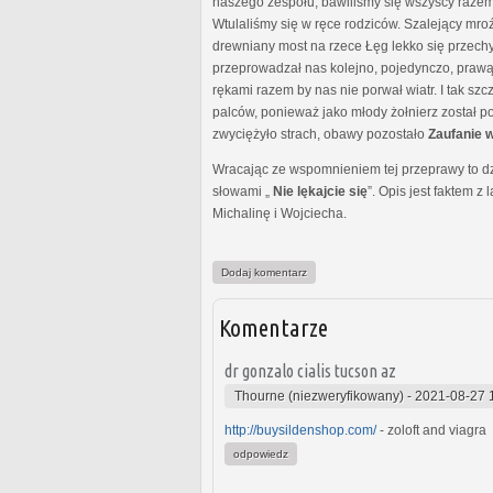
naszego zespołu, bawiliśmy się wszyscy razem
Wtulaliśmy się w ręce rodziców. Szalejący mroź
drewniany most na rzece Łęg lekko się przechy
przeprowadzał nas kolejno, pojedynczo, prawą r
rękami razem by nas nie porwał wiatr. I tak sz
palców, ponieważ jako młody żołnierz został p
zwyciężyło strach, obawy pozostało
Zaufanie 
Wracając ze wspomnieniem tej przeprawy to dziś
słowami „
Nie lękajcie się
”. Opis jest faktem z
Michalinę i Wojciecha.
Dodaj komentarz
Komentarze
dr gonzalo cialis tucson az
Thourne (niezweryfikowany)
-
2021-08-27 
http://buysildenshop.com/
- zoloft and viagra
odpowiedz