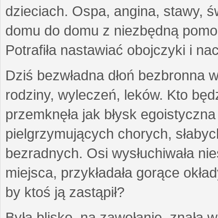
dzieciach. Ospa, angina, stawy, ś
domu do domu z niezbędną pomo
Potrafiła nastawiać obojczyki i n
Dziś bezwładna dłoń bezbronna w je
rodziny, wyleczeń, leków. Kto będzi
przemknęła jak błysk egoistyczna
pielgrzymujących chorych, słabyc
bezradnych. Osi wysłuchiwała nie
miejsca, przykładała gorące okład
by ktoś ją zastąpił?
Była blisko, na zawołanie, znała 