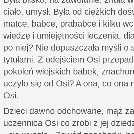
ciało, umysł. Była od ciężkich d
matce, babce, prababce i kilku w
wiedzę i umiejętności leczenia, d
po niej? Nie dopuszczała myśli o s
tytułami. Z odejściem Osi przepa
pokoleń wiejskich babek, znachorek
uczyło się od Osi? A ona, co ona
Osi.
Dzieci dawno odchowane, mąż za
uczennica Osi co zrobi z jej dzi