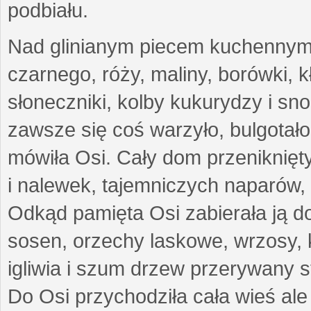
podbiału.
Nad glinianym piecem kuchennym s
czarnego, róży, maliny, borówki, k
słoneczniki, kolby kukurydzy i sno
zawsze się coś warzyło, bulgotało
mówiła Osi. Cały dom przeniknię
i nalewek, tajemniczych naparów,
Odkąd pamięta Osi zabierała ją do
sosen, orzechy laskowe, wrzosy, 
igliwia i szum drzew przerywany s
Do Osi przychodziła cała wieś ale