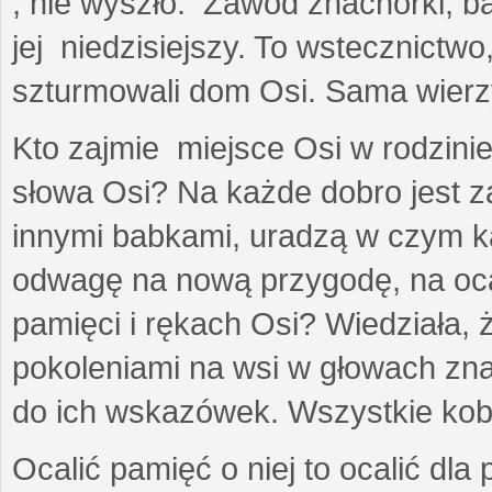
, nie wyszło. Zawód znachorki, b
jej niedzisiejszy. To wstecznictw
szturmowali dom Osi. Sama wierzył
Kto zajmie miejsce Osi w rodzinie
słowa Osi? Na każde dobro jest z
innymi babkami, uradzą w czym ka
odwagę na nową przygodę, na oc
pamięci i rękach Osi? Wiedziała,
pokoleniami na wsi w głowach zna
do ich wskazówek. Wszystkie kobi
Ocalić pamięć o niej to ocalić dla