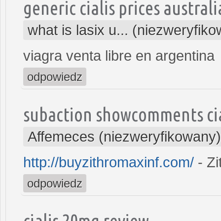
generic cialis prices australi
what is lasix u... (niezweryfik
viagra venta libre en argentina
odpowiedz
subaction showcomments cia
Affemeces (niezweryfikowany)
http://buyzithromaxinf.com/
- Z
odpowiedz
cialis 20mg review