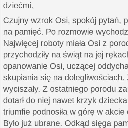
dziećmi.
Czujny wzrok Osi, spokój pytań, p
na pamięć. Po rozmowie wychodził
Najwięcej roboty miała Osi z poro
przychodziły na świąt na jej ręka
opanowanie Osi, uczącej oddycha
skupiania się na dolegliwościach. 
wyciszały. Z ostatniego porodu zap
dotarł do niej nawet krzyk dziec
triumfie podnosiła w górę w akci
Było już ubrane. Odkąd sięga pam