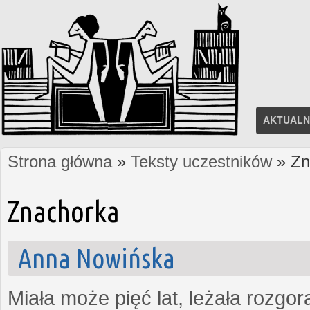
AKTUALN
Strona główna
»
Teksty uczestników
» Zn
Jesteś tutaj
Znachorka
Anna Nowińska
Miała może pięć lat, leżała rozgo