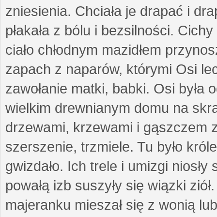
zniesienia. Chciała je drapać i d
płakała z bólu i bezsilności. Cich
ciało chłodnym mazidłem przynos
zapach z naparów, którymi Osi le
zawołanie matki, babki. Osi była 
wielkim drewnianym domu na skraj
drzewami, krzewami i gąszczem zi
szerszenie, trzmiele. Tu było król
gwizdało. Ich trele i umizgi niosł
powałą izb suszyły się wiązki ziół
majeranku mieszał się z wonią lu