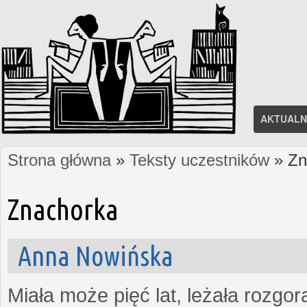
AKTUALN
Strona główna
»
Teksty uczestników
» Zn
Jesteś tutaj
Znachorka
Anna Nowińska
Miała może pięć lat, leżała rozgo