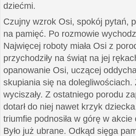
dziećmi.
Czujny wzrok Osi, spokój pytań, p
na pamięć. Po rozmowie wychodził
Najwięcej roboty miała Osi z poro
przychodziły na świąt na jej ręka
opanowanie Osi, uczącej oddycha
skupiania się na dolegliwościach. 
wyciszały. Z ostatniego porodu zap
dotarł do niej nawet krzyk dziec
triumfie podnosiła w górę w akci
Było już ubrane. Odkąd sięga pam