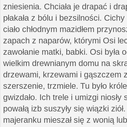
zniesienia. Chciała je drapać i d
płakała z bólu i bezsilności. Cich
ciało chłodnym mazidłem przynos
zapach z naparów, którymi Osi le
zawołanie matki, babki. Osi była 
wielkim drewnianym domu na skraj
drzewami, krzewami i gąszczem zi
szerszenie, trzmiele. Tu było król
gwizdało. Ich trele i umizgi niosł
powałą izb suszyły się wiązki ziół
majeranku mieszał się z wonią lu