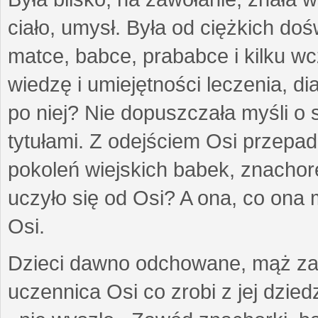
ciało, umysł. Była od ciężkich d
matce, babce, prababce i kilku w
wiedzę i umiejętności leczenia, d
po niej? Nie dopuszczała myśli o s
tytułami. Z odejściem Osi przepa
pokoleń wiejskich babek, znachorek
uczyło się od Osi? A ona, co ona
Osi.
Dzieci dawno odchowane, mąż za
uczennica Osi co zrobi z jej dzi