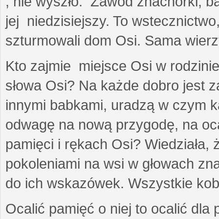
, nie wyszło. Zawód znachorki, b
jej niedzisiejszy. To wstecznictw
szturmowali dom Osi. Sama wierzył
Kto zajmie miejsce Osi w rodzinie
słowa Osi? Na każde dobro jest z
innymi babkami, uradzą w czym ka
odwagę na nową przygodę, na oc
pamięci i rękach Osi? Wiedziała,
pokoleniami na wsi w głowach zna
do ich wskazówek. Wszystkie kobi
Ocalić pamięć o niej to ocalić dla