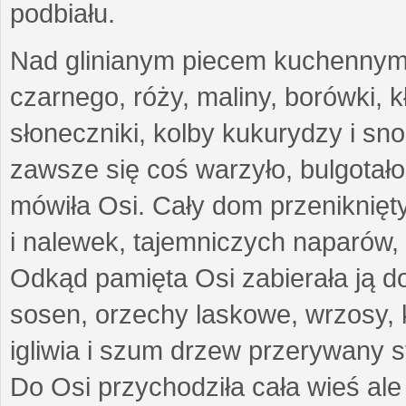
podbiału.
Nad glinianym piecem kuchennym s
czarnego, róży, maliny, borówki, k
słoneczniki, kolby kukurydzy i sno
zawsze się coś warzyło, bulgotało
mówiła Osi. Cały dom przeniknię
i nalewek, tajemniczych naparów,
Odkąd pamięta Osi zabierała ją do
sosen, orzechy laskowe, wrzosy, 
igliwia i szum drzew przerywany s
Do Osi przychodziła cała wieś ale