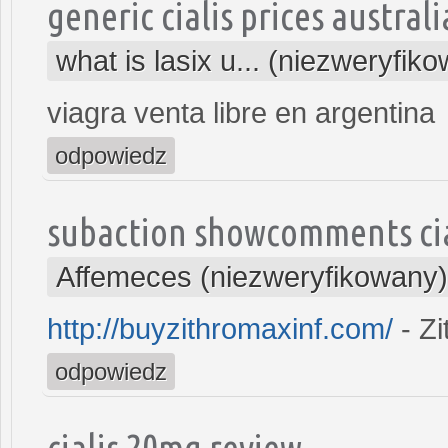
generic cialis prices australi
what is lasix u... (niezweryfik
viagra venta libre en argentina
odpowiedz
subaction showcomments cia
Affemeces (niezweryfikowany)
http://buyzithromaxinf.com/
- Z
odpowiedz
cialis 20mg review