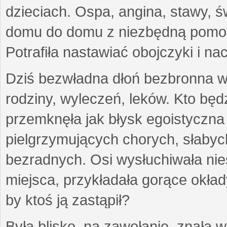
dzieciach. Ospa, angina, stawy, ś
domu do domu z niezbędną pomo
Potrafiła nastawiać obojczyki i n
Dziś bezwładna dłoń bezbronna w je
rodziny, wyleczeń, leków. Kto będzi
przemknęła jak błysk egoistyczna
pielgrzymujących chorych, słabyc
bezradnych. Osi wysłuchiwała nie
miejsca, przykładała gorące okład
by ktoś ją zastąpił?
Była blisko, na zawołanie, znała 