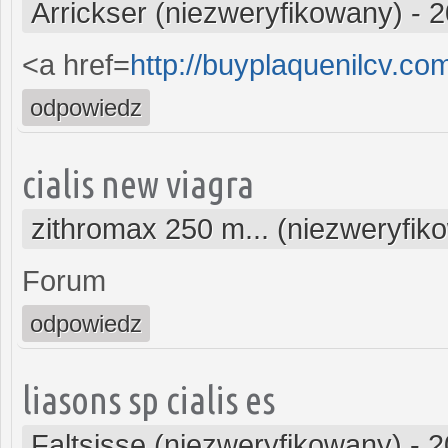
Arrickser (niezweryfikowany)
-
2
<a href=
http://buyplaquenilcv.c
odpowiedz
cialis new viagra
zithromax 250 m... (niezweryfik
Forum
odpowiedz
liasons sp cialis es
Faltsisse (niezweryfikowany)
-
2