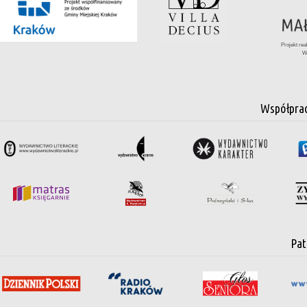
Projekt re
W
Współpra
Pat