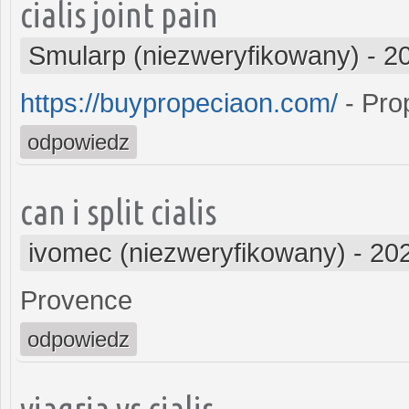
cialis joint pain
Smularp (niezweryfikowany)
-
2
https://buypropeciaon.com/
- Pro
odpowiedz
can i split cialis
ivomec (niezweryfikowany)
-
202
Provence
odpowiedz
viagria vs cialis