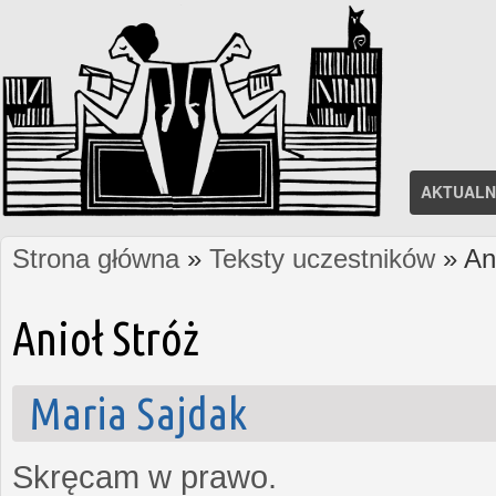
AKTUALN
Strona główna
»
Teksty uczestników
» Ani
Jesteś tutaj
Anioł Stróż
Maria Sajdak
Skręcam w prawo.