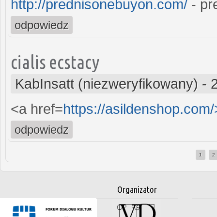
http://prednisonebuyon.com/
- pr
odpowiedz
cialis ecstacy
KabInsatt (niezweryfikowany)
-
<a href=
https://asildenshop.com
odpowiedz
1
2
Strony
Organizator