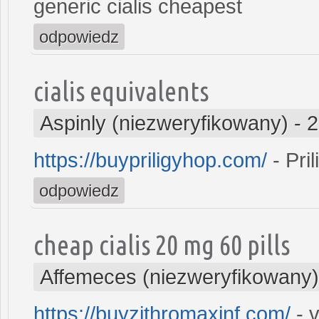
generic cialis cheapest
odpowiedz
cialis equivalents
Aspinly (niezweryfikowany)
-
2
https://buypriligyhop.com/
- Pril
odpowiedz
cheap cialis 20 mg 60 pills
Affemeces (niezweryfikowany)
https://buyzithromaxinf.com/
- v