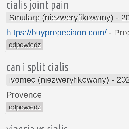
cialis joint pain
Smularp (niezweryfikowany)
-
2
https://buypropeciaon.com/
- Pro
odpowiedz
can i split cialis
ivomec (niezweryfikowany)
-
202
Provence
odpowiedz
viagria vs cialis