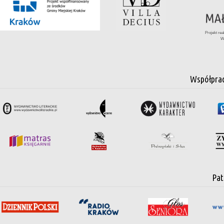
Projekt re
W
Współpra
Pat