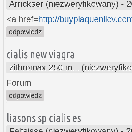
Arrickser (niezweryfikowany)
-
2
<a href=
http://buyplaquenilcv.c
odpowiedz
cialis new viagra
zithromax 250 m... (niezweryfik
Forum
odpowiedz
liasons sp cialis es
Faltsisse (niezweryfikowany)
-
2