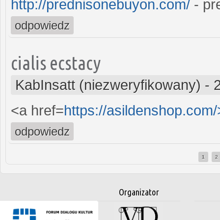
http://prednisonebuyon.com/
- pr
odpowiedz
cialis ecstacy
KabInsatt (niezweryfikowany)
-
<a href=
https://asildenshop.com
odpowiedz
1
2
Strony
Organizator