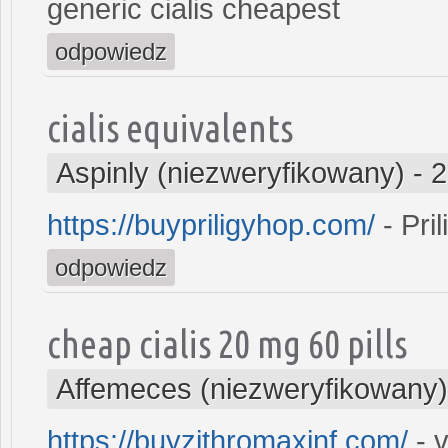
generic cialis cheapest
odpowiedz
cialis equivalents
Aspinly (niezweryfikowany)
-
2
https://buypriligyhop.com/
- Pril
odpowiedz
cheap cialis 20 mg 60 pills
Affemeces (niezweryfikowany)
https://buyzithromaxinf.com/
- v