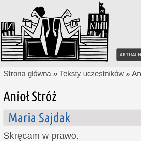
AKTUALN
Strona główna
»
Teksty uczestników
» Ani
Jesteś tutaj
Anioł Stróż
Maria Sajdak
Skręcam w prawo.