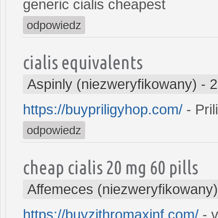
generic cialis cheapest
odpowiedz
cialis equivalents
Aspinly (niezweryfikowany)
-
2
https://buypriligyhop.com/
- Pril
odpowiedz
cheap cialis 20 mg 60 pills
Affemeces (niezweryfikowany)
https://buyzithromaxinf.com/
- v