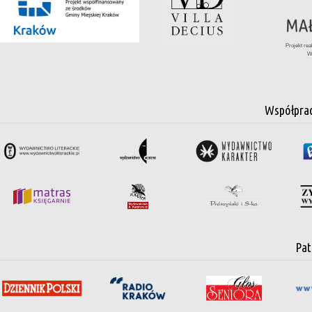
Projekt re
W
Współpra
Pat