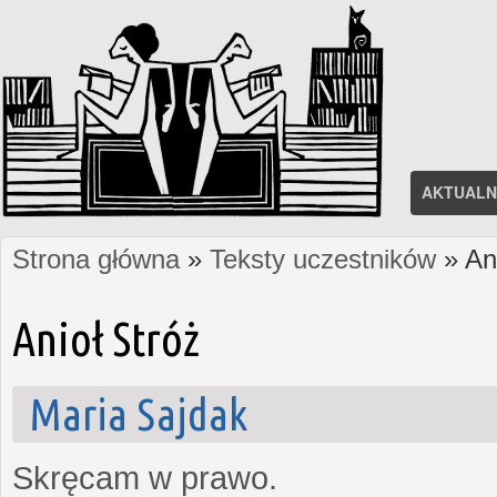
AKTUALN
Strona główna
»
Teksty uczestników
» Ani
Jesteś tutaj
Anioł Stróż
Maria Sajdak
Skręcam w prawo.