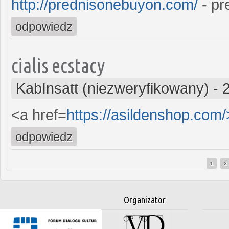
http://prednisonebuyon.com/
- pr
odpowiedz
cialis ecstacy
KabInsatt (niezweryfikowany)
-
<a href=
https://asildenshop.com
odpowiedz
1
2
Strony
Organizator