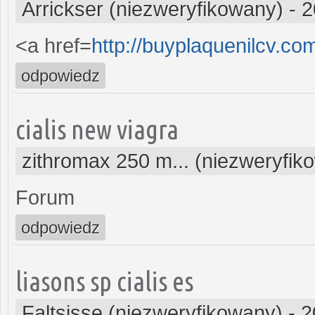
Arrickser (niezweryfikowany)
-
2
<a href=
http://buyplaquenilcv.c
odpowiedz
cialis new viagra
zithromax 250 m... (niezweryfik
Forum
odpowiedz
liasons sp cialis es
Faltsisse (niezweryfikowany)
-
2