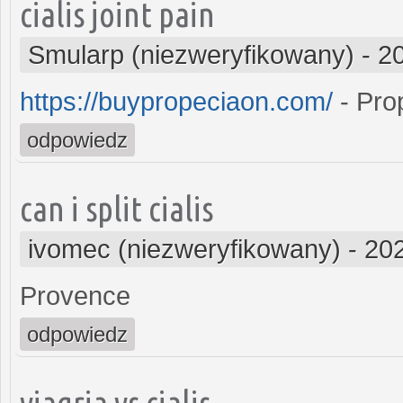
cialis joint pain
Smularp (niezweryfikowany)
-
2
https://buypropeciaon.com/
- Pro
odpowiedz
can i split cialis
ivomec (niezweryfikowany)
-
202
Provence
odpowiedz
viagria vs cialis