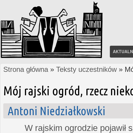
AKTUALN
Strona główna
»
Teksty uczestników
» Mój
Jesteś tutaj
Mój rajski ogród, rzecz nie
Antoni Niedziałkowski
W rajskim ogrodzie pojawił się