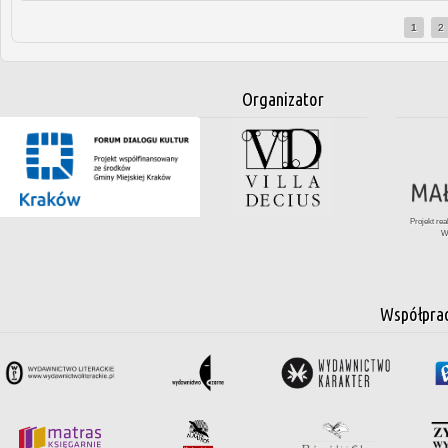
1
2
Strony
Organizator
Projekt re
W
Współpra