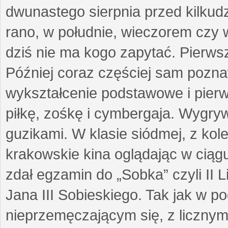
dwunastego sierpnia przed kilkudz
rano, w południe, wieczorem czy w
dziś nie ma kogo zapytać. Pierwsz
Później coraz częściej sam pozna
wykształcenie podstawowe i pier
piłkę, zośkę i cymbergaja. Wygryw
guzikami. W klasie siódmej, z kol
krakowskie kina oglądając w ciąg
zdał egzamin do „Sobka” czyli II
Jana III Sobieskiego. Tak jak w 
nieprzemęczającym się, z licznym