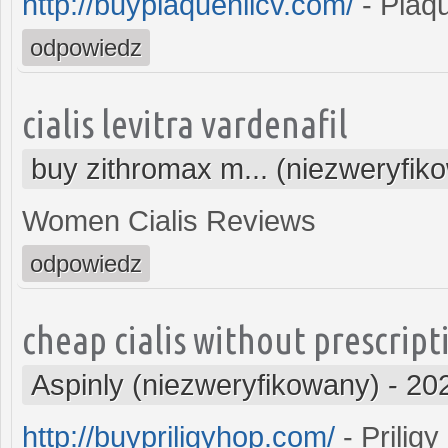
http://buyplaquenilcv.com/
- Plaqu
odpowiedz
cialis levitra vardenafil
buy zithromax m... (niezweryfik
Women Cialis Reviews
odpowiedz
cheap cialis without prescript
Aspinly (niezweryfikowany)
-
20
http://buypriligyhop.com/
- Priligy