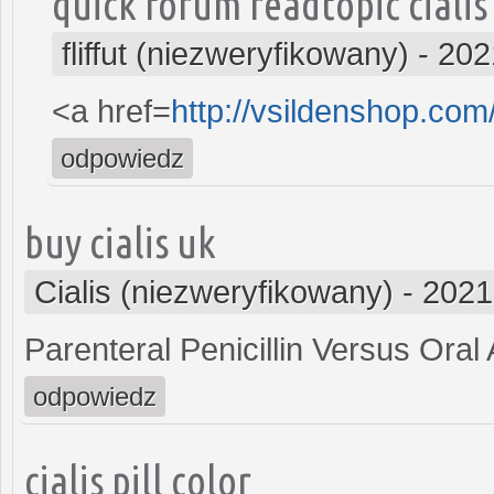
quick forum readtopic ciali
fliffut (niezweryfikowany)
-
202
<a href=
http://vsildenshop.com
odpowiedz
buy cialis uk
Cialis (niezweryfikowany)
-
2021
Parenteral Penicillin Versus Oral 
odpowiedz
cialis pill color