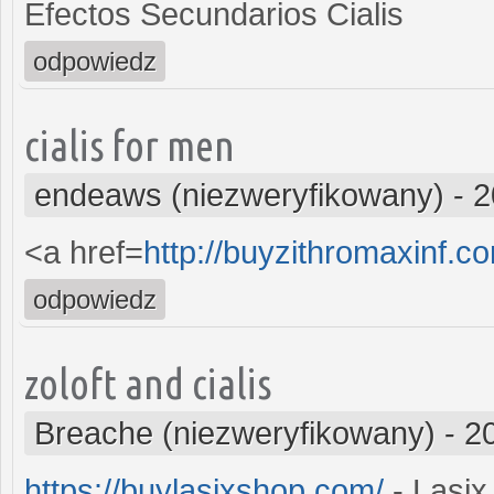
Efectos Secundarios Cialis
odpowiedz
cialis for men
endeaws (niezweryfikowany)
-
2
<a href=
http://buyzithromaxinf.c
odpowiedz
zoloft and cialis
Breache (niezweryfikowany)
-
2
https://buylasixshop.com/
- Lasix