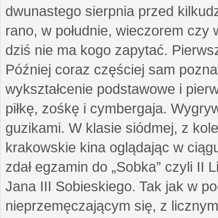
dwunastego sierpnia przed kilkudz
rano, w południe, wieczorem czy w
dziś nie ma kogo zapytać. Pierwsz
Później coraz częściej sam pozna
wykształcenie podstawowe i pier
piłkę, zośkę i cymbergaja. Wygryw
guzikami. W klasie siódmej, z kol
krakowskie kina oglądając w ciąg
zdał egzamin do „Sobka” czyli II
Jana III Sobieskiego. Tak jak w 
nieprzemęczającym się, z licznym