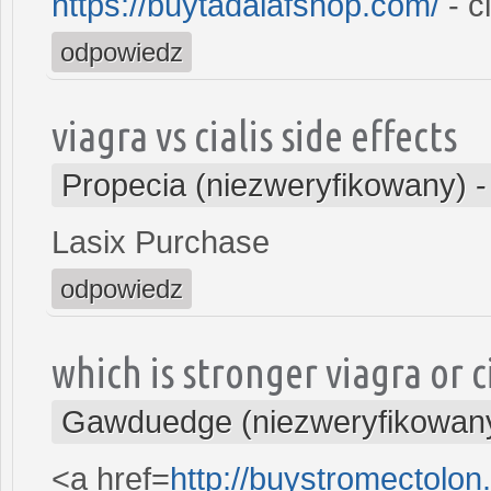
https://buytadalafshop.com/
- ci
odpowiedz
viagra vs cialis side effects
Propecia (niezweryfikowany)
Lasix Purchase
odpowiedz
which is stronger viagra or c
Gawduedge (niezweryfikowan
<a href=
http://buystromectolo