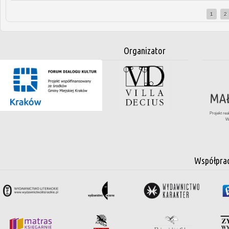
1
2
Strony
Organizator
Projekt re
W
Współpra