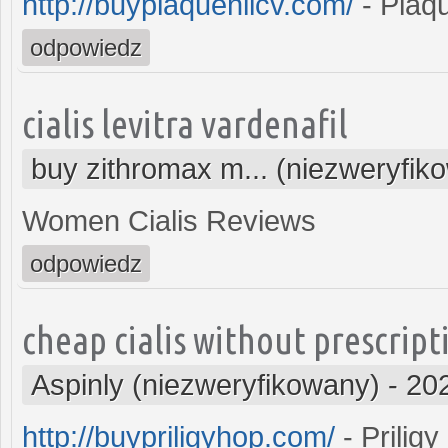
http://buyplaquenilcv.com/
- Plaqu
odpowiedz
cialis levitra vardenafil
buy zithromax m... (niezweryfik
Women Cialis Reviews
odpowiedz
cheap cialis without prescript
Aspinly (niezweryfikowany)
-
20
http://buypriligyhop.com/
- Priligy