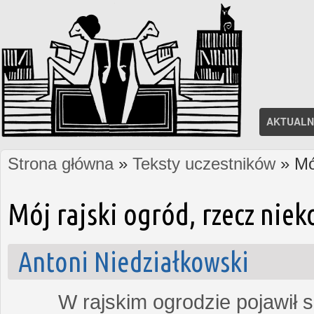
AKTUALN
Strona główna
»
Teksty uczestników
» Mój
Jesteś tutaj
Mój rajski ogród, rzecz nie
Antoni Niedziałkowski
W rajskim ogrodzie pojawił się