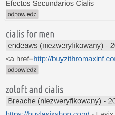
Efectos Secundarios Cialis
odpowiedz
cialis for men
endeaws (niezweryfikowany)
-
2
<a href=
http://buyzithromaxinf.c
odpowiedz
zoloft and cialis
Breache (niezweryfikowany)
-
2
https://buylasixshop.com/
- Lasix