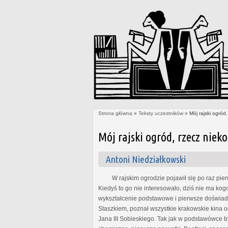
Strona główna
»
Teksty uczestników
» Mój rajski ogród
Jesteś tutaj
Mój rajski ogród, rzecz niek
Antoni Niedziałkowski
W rajskim ogrodzie pojawił się po raz pierws
Kiedyś to go nie interesowało, dziś nie ma kog
wykształcenie podstawowe i pierwsze doświadcz
Staszkiem, poznał wszystkie krakowskie kina o
Jana III Sobieskiego. Tak jak w podstawówce b