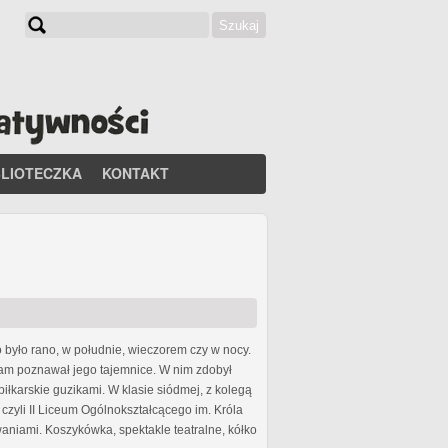
Szukaj
Formularz wyszukiwania
BLIOTECZKA
KONTAKT
 było rano, w południe, wieczorem czy w nocy.
 sam poznawał jego tajemnice. W nim zdobył
łkarskie guzikami. W klasie siódmej, z kolegą
czyli II Liceum Ogólnokształcącego im. Króla
aniami. Koszykówka, spektakle teatralne, kółko