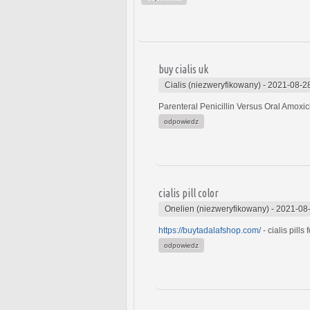
buy cialis uk
Cialis (niezweryfikowany)
-
2021-08-2
Parenteral Penicillin Versus Oral Amoxici
odpowiedz
cialis pill color
Onelien (niezweryfikowany)
-
2021-08-
https://buytadalafshop.com/
- cialis pills 
odpowiedz