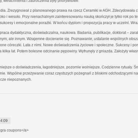
y, westchnienia i zauroczenia były priorytetowe.
a. Zrezygnował z planowanego prawa na rzecz Ceramiki w AGH. Zdecydowała che
ybko i wesoło. Przy nienachalnym zainteresowaniu nauką skończył je tylko rok po te
e sukcesy i emocjonalne porażki. W końcu dyplom i propozycja pracy w uczelni. Wr
dydaktyczna, doświadczalna, naukowa. Badania, publikacje, doktorat – zarabi
nym, ale innym. Wzajemne docieranie się. Poznawanie, ustalanie wspólnych obszar
ne córeczki. Lata z nimi. Nowe doświadczenia życiowe i społeczne. Sukcesy i pora
ia kilka lat. Potem bolesne odcinanie pępowiny. Wyfrunęły z gniazda. Założyły wła
jsze o doświadczenia, łagodniejsze, pozornie wolniejsze. Codzienne rytuały. Śni
ienie. Wspólne przeżywanie coraz częstszych pożegnań z bliskimi odchodzącymi na
zcze niepoznanych.
14:09
agra coupons</a>