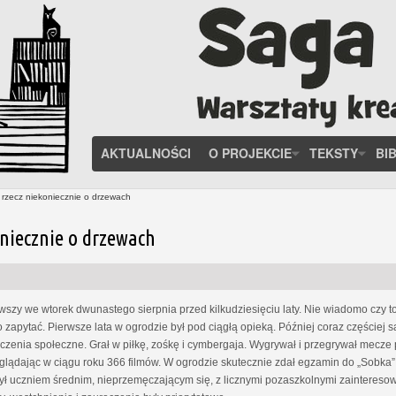
AKTUALNOŚCI
O PROJEKCIE
TEKSTY
BI
, rzecz niekoniecznie o drzewach
oniecznie o drzewach
zy we wtorek dwunastego sierpnia przed kilkudziesięciu laty. Nie wiadomo czy to
o zapytać. Pierwsze lata w ogrodzie był pod ciągłą opieką. Później coraz częściej
enia społeczne. Grał w piłkę, zośkę i cymbergaja. Wygrywał i przegrywał mecze pi
glądając w ciągu roku 366 filmów. W ogrodzie skutecznie zdał egzamin do „Sobka” 
ył uczniem średnim, nieprzemęczającym się, z licznymi pozaszkolnymi zainteresow