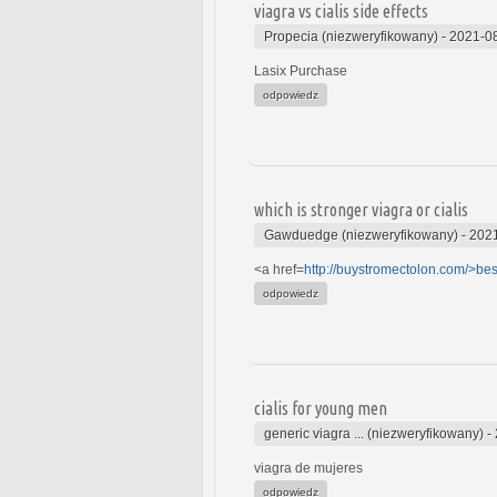
viagra vs cialis side effects
Propecia (niezweryfikowany)
-
2021-08
Lasix Purchase
odpowiedz
which is stronger viagra or cialis
Gawduedge (niezweryfikowany)
-
2021
<a href=
http://buystromectolon.com/>bes
odpowiedz
cialis for young men
generic viagra ... (niezweryfikowany)
-
viagra de mujeres
odpowiedz