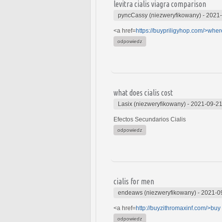
levitra cialis viagra comparison
pyncCassy (niezweryfikowany)
-
2021-
<a href=
https://buypriligyhop.com/>wher
odpowiedz
what does cialis cost
Lasix (niezweryfikowany)
-
2021-09-21
Efectos Secundarios Cialis
odpowiedz
cialis for men
endeaws (niezweryfikowany)
-
2021-0
<a href=
http://buyzithromaxinf.com/>buy
odpowiedz