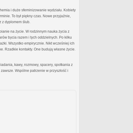
mia i duże sfeminizowanie wydziału. Kobiety
rminie. To był piękny czas. Nowe przyjaźnie,
az z dyplomem ślub.
anie na życie. W rodzinnym nauka życia z
ów bycia razem i tych oddzielnych. Po kilku
żki. Wszystko empirycznie. Nikt wcześniej ich
sne. Rzadkie kontakty. One budują własne życie.
adania, kawy, rozmowy, spacery, spotkania z
 zawsze. Wspólne patrzenie w przyszłość i