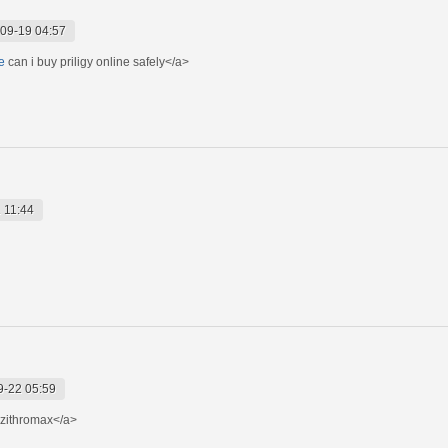
09-19 04:57
e
can i buy priligy online safely</a>
 11:44
9-22 05:59
zithromax</a>