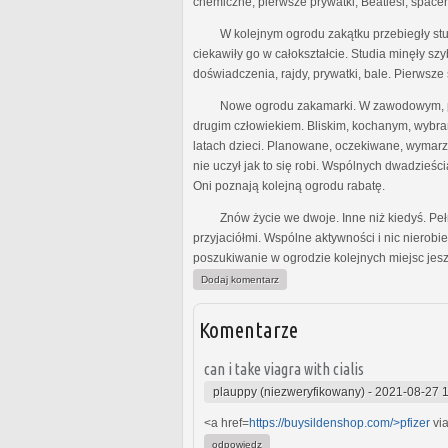
chemiczne, pierwsze prywatki, Beatlesi, spacer
W kolejnym ogrodu zakątku przebiegły studi
ciekawiły go w całokształcie. Studia minęły sz
doświadczenia, rajdy, prywatki, bale. Pierwsz
Nowe ogrodu zakamarki. W zawodowym, praca 
drugim człowiekiem. Bliskim, kochanym, wybra
latach dzieci. Planowane, oczekiwane, wymarzo
nie uczył jak to się robi. Wspólnych dwadzieśc
Oni poznają kolejną ogrodu rabatę.
Znów życie we dwoje. Inne niż kiedyś. Pełnie
przyjaciółmi. Wspólne aktywności i nic nierob
poszukiwanie w ogrodzie kolejnych miejsc jes
Dodaj komentarz
Komentarze
can i take viagra with cialis
plauppy (niezweryfikowany)
-
2021-08-27 
<a href=
https://buysildenshop.com/>pfizer
vi
odpowiedz