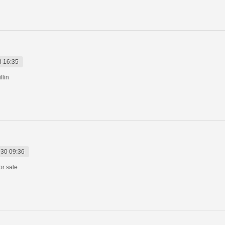
8 16:35
llin
30 09:36
for sale