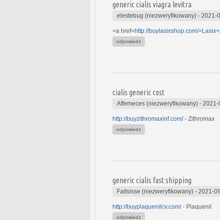
generic cialis viagra levitra
elestebug (niezweryfikowany)
-
2021-0
<a href=
http://buylasixshop.com/>Lasix<
odpowiedz
cialis generic cost
Affemeces (niezweryfikowany)
-
2021-
http://buyzithromaxinf.com/
- Zithromax
odpowiedz
generic cialis fast shipping
Faltsisse (niezweryfikowany)
-
2021-09
http://buyplaquenilcv.com/
- Plaquenil
odpowiedz