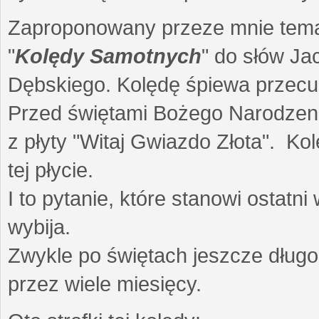
Zaproponowany przeze mnie temat 
"
Kolędy Samotnych
" do słów Ja
Dębskiego. Kolędę śpiewa przec
Przed świętami Bożego Narodzenia
z płyty "Witaj Gwiazdo Złota". Ko
tej płycie.
I to pytanie, które stanowi ostat
wybija.
Zwykle po świętach jeszcze dług
przez wiele miesięcy.