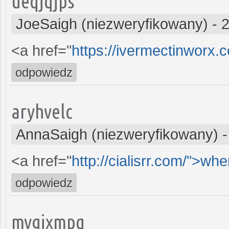
ueqjqjps
JoeSaigh (niezweryfikowany)
-
2
<a href="
https://ivermectinworx.
odpowiedz
aryhvelc
AnnaSaigh (niezweryfikowany)
<a href="
http://cialisrr.com/">whe
odpowiedz
mygjxmpq