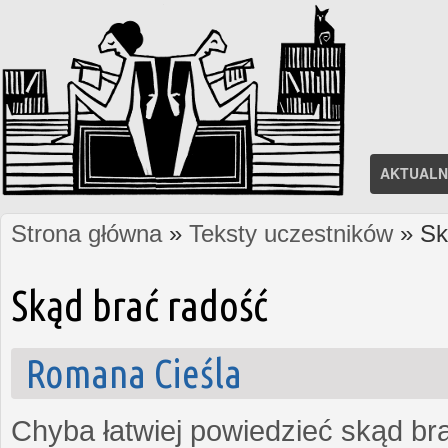
AKTUALN
Strona główna
»
Teksty uczestników
» Sk
Jesteś tutaj
Skąd brać radość
Romana Cieśla
Chyba łatwiej powiedzieć skąd bra