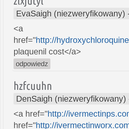
zlxjutyl
EvaSaigh (niezweryfikowany)
<a
href="
http://hydroxychloroqui
plaquenil cost</a>
odpowiedz
hzfcuuhn
DenSaigh (niezweryfikowany)
<a href="
http://ivermectinps.c
href="
http://ivermectinworx.co