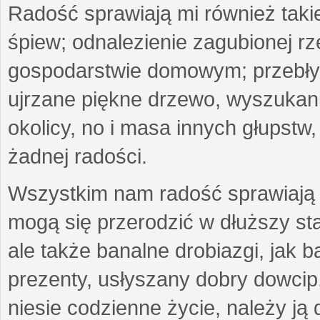
Radość sprawiają mi również taki
śpiew; odnalezienie zagubionej r
gospodarstwie domowym; przebłys
ujrzane piękne drzewo, wyszukan
okolicy, no i masa innych głupst
żadnej radości.
Wszystkim nam radość sprawiają 
mogą się przerodzić w dłuższy st
ale także banalne drobiazgi, jak b
prezenty, usłyszany dobry dowcip
niesie codzienne życie, należy ją 