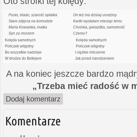
Oto strofki tej kolędy:
Pusto, blado, szarość opłatka
On też ma dzisiaj urodziny
Stare zdjęcia na komodzie
Kartki wysłałam miesiąc temu
Maria Kowalska, matka
Choinka, gwiazdka, samotność
Syn za morzem
Czemu?
Kolęda samotnych
Kolęda samotnych
Policzek wilgotny
Policzek wilgotny
Bo wszystkie nadzieje
I ciężkie milczenie
W drodze do Betlejem
Jak przed narodzeniem
A na koniec jeszcze bardzo mądry
„Trzeba mieć radość w m
Dodaj komentarz
Komentarze