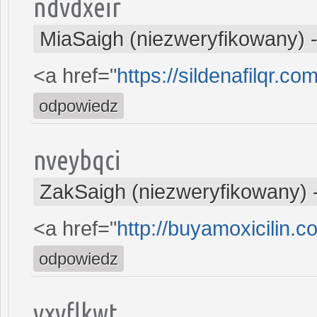
ndvdxeir
MiaSaigh (niezweryfikowany)
<a href="
https://sildenafilqr.com
odpowiedz
nveybqci
ZakSaigh (niezweryfikowany)
<a href="
http://buyamoxicilin.c
odpowiedz
yxvflkwt