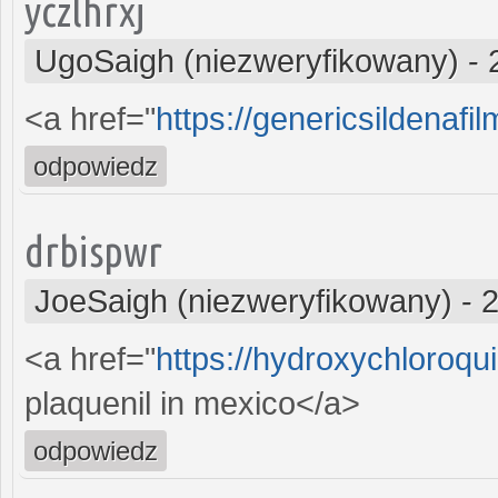
yczlhrxj
UgoSaigh (niezweryfikowany)
-
<a href="
https://genericsildenaf
odpowiedz
drbispwr
JoeSaigh (niezweryfikowany)
-
2
<a href="
https://hydroxychloroq
plaquenil in mexico</a>
odpowiedz