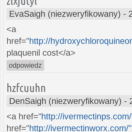
zlxjutyl
EvaSaigh (niezweryfikowany)
-
<a
href="
http://hydroxychloroquine
plaquenil cost</a>
odpowiedz
hzfcuuhn
DenSaigh (niezweryfikowany)
-
<a href="
http://ivermectinps.com
href="
http://ivermectinworx.com/