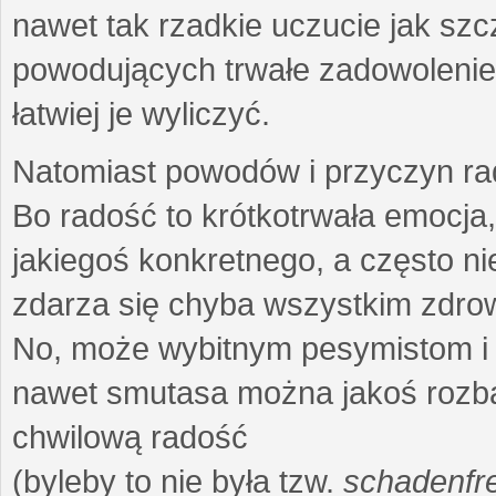
nawet tak rzadkie uczucie jak szc
powodujących trwałe zadowolenie 
łatwiej je wyliczyć.
Natomiast powodów i przyczyn rad
Bo radość to krótkotrwała emocja
jakiegoś konkretnego, a często n
zdarza się chyba wszystkim zdro
No, może wybitnym pesymistom i 
nawet smutasa można jakoś rozbaw
chwilową radość
(byleby to nie była tzw.
schadenfr