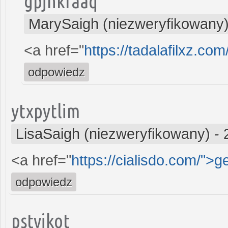
gpjhkfaaq
MarySaigh (niezweryfikowany
<a href="
https://tadalafilxz.co
odpowiedz
ytxpytlim
LisaSaigh (niezweryfikowany)
-
<a href="
https://cialisdo.com/">g
odpowiedz
pstvjkot