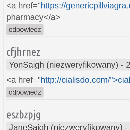
<a href="
https://genericpillviagr
pharmacy</a>
odpowiedz
cfjhrnez
YonSaigh (niezweryfikowany)
-
<a href="
http://cialisdo.com/">cial
odpowiedz
eszbzpjg
JaneSaigh (niezweryfikowany)