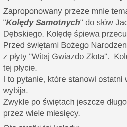
Zaproponowany przeze mnie temat 
"
Kolędy Samotnych
" do słów Ja
Dębskiego. Kolędę śpiewa przec
Przed świętami Bożego Narodzenia
z płyty "Witaj Gwiazdo Złota". Ko
tej płycie.
I to pytanie, które stanowi ostat
wybija.
Zwykle po świętach jeszcze dług
przez wiele miesięcy.