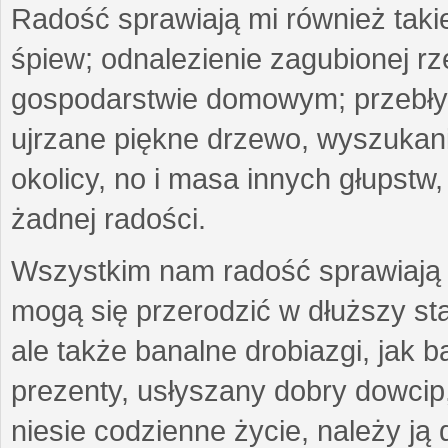
Radość sprawiają mi również taki
śpiew; odnalezienie zagubionej r
gospodarstwie domowym; przebłys
ujrzane piękne drzewo, wyszukan
okolicy, no i masa innych głupst
żadnej radości.
Wszystkim nam radość sprawiają 
mogą się przerodzić w dłuższy st
ale także banalne drobiazgi, jak b
prezenty, usłyszany dobry dowcip
niesie codzienne życie, należy ją 