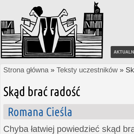
AKTUALN
Strona główna
»
Teksty uczestników
» Sk
Jesteś tutaj
Skąd brać radość
Romana Cieśla
Chyba łatwiej powiedzieć skąd bra