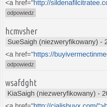
<a href="
http://sildenafilcitratee
odpowiedz
hcmvsher
SueSaigh (niezweryfikowany)
-
<a href="
https://buyivermectinm
odpowiedz
wsafdght
KiaSaigh (niezweryfikowany)
-
2
<a href="
http://cialisbuyx.com/">