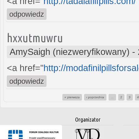
<a href="
http://tadalafilfpills.com/
odpowiedz
hxxutmuwru
AmySaigh (niezweryfikowany)
-
<a href="
http://modafinilpillsfors
odpowiedz
« pierwsza
‹ poprzednia
…
2
3
Strony
Organizator