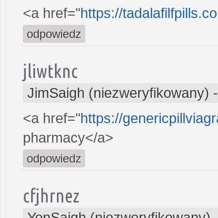
<a href="
https://tadalafilfpills.c
odpowiedz
jliwtknc
JimSaigh (niezweryfikowany)
<a href="
https://genericpillvia
pharmacy</a>
odpowiedz
cfjhrnez
YonSaigh (niezweryfikowany)