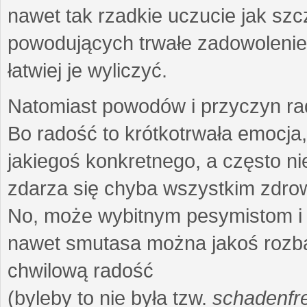
nawet tak rzadkie uczucie jak szc
powodujących trwałe zadowolenie 
łatwiej je wyliczyć.
Natomiast powodów i przyczyn rad
Bo radość to krótkotrwała emocja
jakiegoś konkretnego, a często n
zdarza się chyba wszystkim zdro
No, może wybitnym pesymistom i 
nawet smutasa można jakoś rozbaw
chwilową radość
(byleby to nie była tzw.
schadenfr