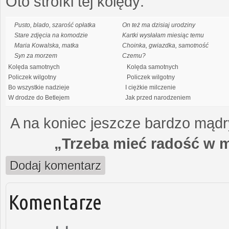
Oto strofki tej kolędy:
Pusto, blado, szarość opłatka
On też ma dzisiaj urodziny
Stare zdjęcia na komodzie
Kartki wysłałam miesiąc temu
Maria Kowalska, matka
Choinka, gwiazdka, samotność
Syn za morzem
Czemu?
Kolęda samotnych
Kolęda samotnych
Policzek wilgotny
Policzek wilgotny
Bo wszystkie nadzieje
I ciężkie milczenie
W drodze do Betlejem
Jak przed narodzeniem
A na koniec jeszcze bardzo mądry
„Trzeba mieć radość w m
Dodaj komentarz
Komentarze