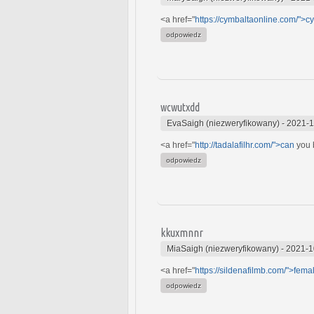
<a href="
https://cymbaltaonline.com/">c
odpowiedz
wcwutxdd
EvaSaigh (niezweryfikowany)
-
2021-1
<a href="
http://tadalafilhr.com/">can
you b
odpowiedz
kkuxmnnr
MiaSaigh (niezweryfikowany)
-
2021-1
<a href="
https://sildenafilmb.com/">fema
odpowiedz