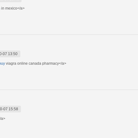
s
in mexico</a>
0-07 13:50
>buy
viagra online canada pharmacy</a>
0-07 15:58
/a>