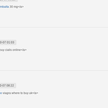
ymbalta
30 mg</a>
0-07 01:03
uy cialis online</a>
0-07 08:22
le
viagra where to buy uk</a>