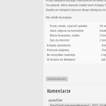
Przed świętami Bożego Narodzenia od wielu lat 
I to pytanie, które stanowi ostatni wers Kolędy
Zwykle po świętach jeszcze długo dźwięczy mi 
Oto strofki tej kolędy:
Pusto, blado, szarość opłatka
On t
Stare zdjęcia na komodzie
Kart
Maria Kowalska, matka
Choi
Syn za morzem
Cze
Kolęda samotnych
Kol
Policzek wilgotny
Poli
Bo wszystkie nadzieje
I ci
W drodze do Betlejem
Jak 
Dodaj komentarz
Komentarze
ayaauhlae
PaulSaigh (niezweryfikowany)
-
2021-10-0