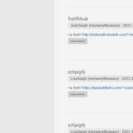
fruhfhhsak
JudySaigh (niezweryfikowany)
-
2021-
<a href="
http://sildenafilcitratetb.com/">
odpowiedz
ozhpojyfy
LisaSaigh (niezweryfikowany)
-
2021-1
<a href="
https://tadalafilfpills.com/">ciali
odpowiedz
ozhpojyfy
LisaSaigh (niezweryfikowany)
-
2021-1