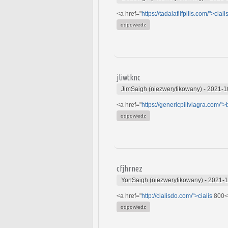
<a href="
https://tadalafilfpills.com/">ciali
odpowiedz
jliwtknc
JimSaigh (niezweryfikowany)
-
2021-1
<a href="
https://genericpillviagra.com/"
odpowiedz
cfjhrnez
YonSaigh (niezweryfikowany)
-
2021-1
<a href="
http://cialisdo.com/">cialis
800<
odpowiedz