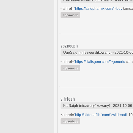
<a href="
https://safepharmx.com/">buy
tamox
odpowiedz
zoznecph
UgoSaigh (niezweryfikowany)
-
2021-10-06
<a href="
https://cialisgenr.com/">generic
ciali
odpowiedz
vifrfqzh
KiaSaigh (niezweryfikowany)
-
2021-10-06
<a href="
http://sildenafilbf.com/">sildenafil
100
odpowiedz