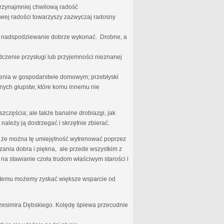
przynajmniej chwilową radość
iwej radości towarzyszy zazwyczaj radosny
ego nadspodziewanie dobrze wykonać. Drobne, a
dczenie przysługi lub przyjemności nieznanej
nienia w gospodarstwie domowym; przebłyski
nych głupstw, które komu innemu nie
zczęścia; ale także banalne drobiazgi, jak
należy ją dostrzegać i skrzętnie zbierać.
zę, że można tę umiejętność wytrenować poprzez
ania dobra i piękna, ale przede wszystkim z
 na stawianie czoła trudom właściwym starości i
ki temu możemy zyskać większe wsparcie od
rzesimira Dębskiego. Kolędę śpiewa przecudnie