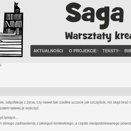
AKTUALNOŚCI
O PROJEKCIE
TEKSTY
BI
ć
, satysfakcję z życia, czy nawet tak rzadkie uczucie jak szczęście, niż skąd brać
zatem łatwiej je wyliczyć.
 tysiące...
n silnego zadowolenia z jakiegoś konkretnego, a często niespodziewanego powodu;