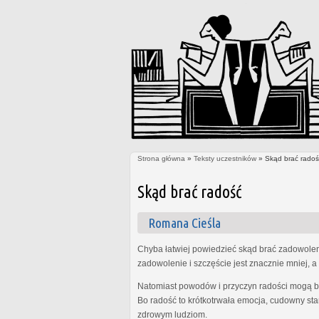
Strona główna
»
Teksty uczestników
» Skąd brać radoś
Jesteś tutaj
Skąd brać radość
Romana Cieśla
Chyba łatwiej powiedzieć skąd brać zadowolenie
zadowolenie i szczęście jest znacznie mniej, a 
Natomiast powodów i przyczyn radości mogą być
Bo radość to krótkotrwała emocja, cudowny sta
zdrowym ludziom.