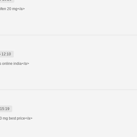
ifen 20 mg</a>
 12:10
s online india</a>
 15:19
 mg best price</a>