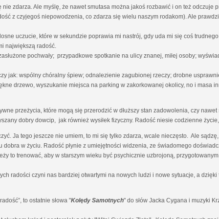
nie zdarza. Ale myślę, że nawet smutasa można jakoś rozbawić i on też odczuje 
radość z czyjegoś niepowodzenia, co zdarza się wielu naszym rodakom). Ale prawdz
osne uczucie, które w sekundzie poprawia mi nastrój, gdy uda mi się coś trudn
i największą radość.
 zasłużone pochwały; przypadkowe spotkanie na ulicy znanej, miłej osoby; wyświa
czy jak: wspólny chóralny śpiew; odnalezienie zagubionej rzeczy; drobne uspraw
ękne drzewo, wyszukanie miejsca na parking w zakorkowanej okolicy, no i masa in
ne przeżycia, które mogą się przerodzić w dłuższy stan zadowolenia, czy nawet s
yszany dobry dowcip, jak również wysiłek fizyczny. Radość niesie codzienne życie, 
zyć. Ja tego jeszcze nie umiem, to mi się tylko zdarza, wcale nieczęsto. Ale sąd
 dobra w życiu. Radość płynie z umiejętności widzenia, ze świadomego doświadcz
ależy to trenować, aby w starszym wieku być psychicznie uzbrojoną, przygotowanym
ch radości czyni nas bardziej otwartymi na nowych ludzi i nowe sytuacje, a dzię
dość”, to ostatnie słowa "
Kolędy Samotnych
" do słów Jacka Cygana i muzyki K