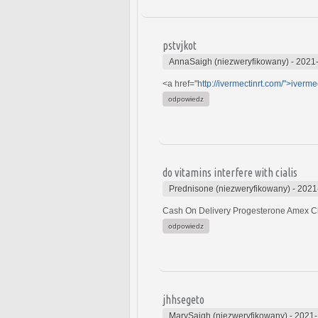
pstvjkot
AnnaSaigh (niezweryfikowany)
-
2021-
<a href="
http://ivermectinrt.com/">iverme
odpowiedz
do vitamins interfere with cialis
Prednisone (niezweryfikowany)
-
2021
Cash On Delivery Progesterone Amex 
odpowiedz
jhhsegeto
MarySaigh (niezweryfikowany)
-
2021-