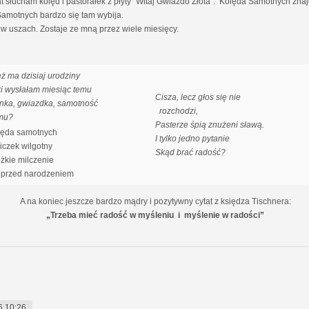
słucham kolęd i pastorałek z płyty "Witaj Gwiazdo Złota". Kolęda Samotnych znajdu
 Samotnych bardzo się tam wybija.
w uszach. Zostaje ze mną przez wiele miesięcy.
eż ma dzisiaj urodziny
ki wysłałam miesiąc temu
Cisza, lecz głos się nie
nka, gwiazdka, samotność
rozchodzi,
mu?
Pasterze śpią znużeni sławą.
ęda samotnych
I tylko jedno pytanie
czek wilgotny
Skąd brać radość?
ężkie milczenie
przed narodzeniem
A na koniec jeszcze bardzo mądry i pozytywny cytat z księdza Tischnera:
„Trzeba mieć radość w myśleniu i myślenie w radości”
6 10:26