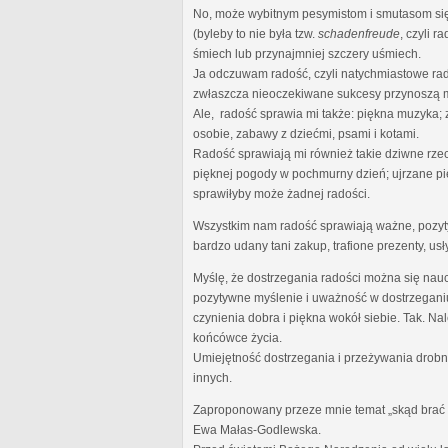
No, może wybitnym pesymistom i smutasom się 
(byleby to nie była tzw.
schadenfreude
, czyli 
śmiech lub przynajmniej szczery uśmiech.
Ja odczuwam radość, czyli natychmiastowe rad
zwłaszcza nieoczekiwane sukcesy przynoszą m
Ale, radość sprawia mi także: piękna muzyka;
osobie, zabawy z dziećmi, psami i kotami.
Radość sprawiają mi również takie dziwne rze
pięknej pogody w pochmurny dzień; ujrzane pi
sprawiłyby może żadnej radości.
Wszystkim nam radość sprawiają ważne, pozytyw
bardzo udany tani zakup, trafione prezenty, usł
Myślę, że dostrzegania radości można się nauc
pozytywne myślenie i uważność w dostrzeganiu
czynienia dobra i piękna wokół siebie. Tak. N
końcówce życia.
Umiejętność dostrzegania i przeżywania drobny
innych.
Zaproponowany przeze mnie temat „skąd brać ra
Ewa Małas-Godlewska.