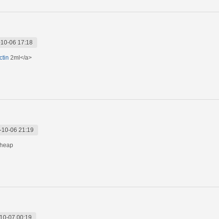
10-06 17:18
ctin
2ml</a>
-10-06 21:19
Cheap
10-07 00:19