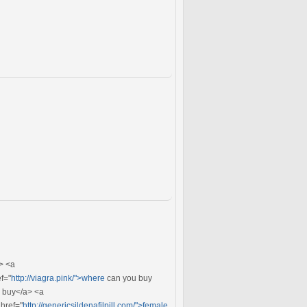
> <a
ef="
http://viagra.pink/">where
can you buy
 buy</a> <a
href="
http://genericsildenafilpill.com/">female