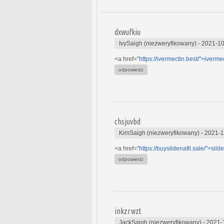
dxwufkiu
IvySaigh (niezweryfikowany)
-
2021-10
<a href="
https://ivermectin.best/">iverme
odpowiedz
chsjuvbd
KimSaigh (niezweryfikowany)
-
2021-1
<a href="
https://buysildenafil.sale/">silde
odpowiedz
inkzrwzt
JackSaigh (niezweryfikowany)
-
2021-