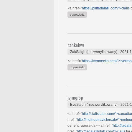
<a href="
https://pilltadalafil.com/">cialis
b
odpowiedz
rzhkahws
ZakSaigh (niezweryfikowany)
-
2021-1
<a href="
https://ivermectin.best/">iverme
odpowiedz
jvjmgibp
EyeSaigh (niezweryfikowany)
-
2021-1
<a href="
http://cialisitabs.com/">canadia
href="
http://molnupiravir.forsale/">molnup
generic viagra</a> <a href="
http://tadala
href="
http://tadalafilqtab.com/">cialis
for 