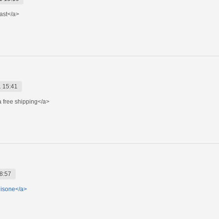
fast</a>
 15:41
 free shipping</a>
8:57
nisone</a>