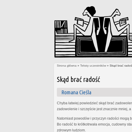
Strona główna
»
Teksty uczestników
» Skąd brać radoś
Jesteś tutaj
Skąd brać radość
Romana Cieśla
Chyba łatwiej powiedzieć skąd brać zadowolenie
zadowolenie i szczęście jest znacznie mniej, a 
Natomiast powodów i przyczyn radości mogą być
Bo radość to krótkotrwała emocja, cudowny sta
zdrowym ludziom.