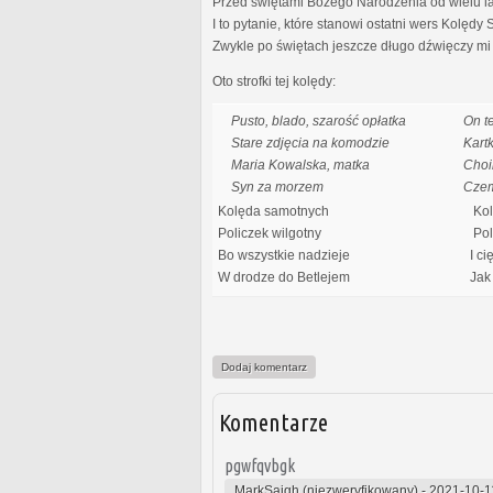
Przed świętami Bożego Narodzenia od wielu lat 
I to pytanie, które stanowi ostatni wers Kolędy
Zwykle po świętach jeszcze długo dźwięczy mi 
Oto strofki tej kolędy:
Pusto, blado, szarość opłatka
On t
Stare zdjęcia na komodzie
Kart
Maria Kowalska, matka
Choi
Syn za morzem
Cze
Kolęda samotnych
Kol
Policzek wilgotny
Poli
Bo wszystkie nadzieje
I ci
W drodze do Betlejem
Jak 
Dodaj komentarz
Komentarze
pgwfqvbgk
MarkSaigh (niezweryfikowany)
-
2021-10-1