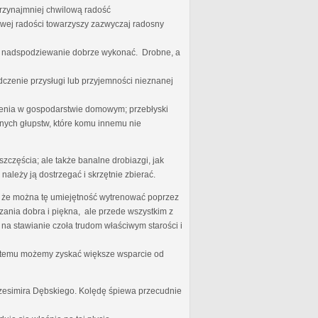
przynajmniej chwilową radość
iwej radości towarzyszy zazwyczaj radosny
ego nadspodziewanie dobrze wykonać. Drobne, a
dczenie przysługi lub przyjemności nieznanej
nienia w gospodarstwie domowym; przebłyski
nych głupstw, które komu innemu nie
zczęścia; ale także banalne drobiazgi, jak
należy ją dostrzegać i skrzętnie zbierać.
zę, że można tę umiejętność wytrenować poprzez
ania dobra i piękna, ale przede wszystkim z
 na stawianie czoła trudom właściwym starości i
ki temu możemy zyskać większe wsparcie od
rzesimira Dębskiego. Kolędę śpiewa przecudnie