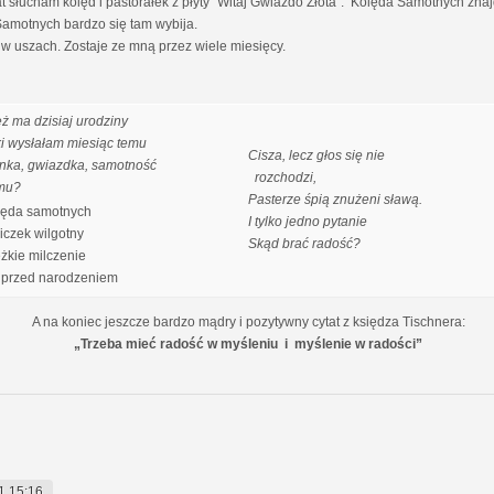
słucham kolęd i pastorałek z płyty "Witaj Gwiazdo Złota". Kolęda Samotnych znajdu
 Samotnych bardzo się tam wybija.
w uszach. Zostaje ze mną przez wiele miesięcy.
eż ma dzisiaj urodziny
ki wysłałam miesiąc temu
Cisza, lecz głos się nie
nka, gwiazdka, samotność
rozchodzi,
mu?
Pasterze śpią znużeni sławą.
ęda samotnych
I tylko jedno pytanie
czek wilgotny
Skąd brać radość?
ężkie milczenie
przed narodzeniem
A na koniec jeszcze bardzo mądry i pozytywny cytat z księdza Tischnera:
„Trzeba mieć radość w myśleniu i myślenie w radości”
1 15:16