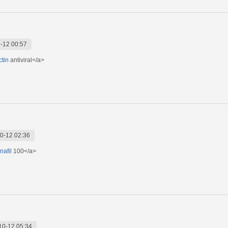
-12 00:57
ctin
antiviral</a>
0-12 02:36
nafil
100</a>
10-12 05:34