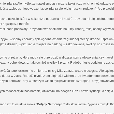
nie zdarza. Ale myślę, że nawet smutasa można jakoś rozbawić i on też odczuje 
radość z czyjegoś niepowodzenia, co zdarza się wielu naszym rodakom). Ale prawdz
osne uczucie, które w sekundzie poprawia mi nastrój, gdy uda mi się coś trudn
i największą radość.
 zasłużone pochwały; przypadkowe spotkanie na ulicy znanej, miłej osoby; wyświa
czy jak: wspólny chóralny śpiew; odnalezienie zagubionej rzeczy; drobne uspraw
ękne drzewo, wyszukanie miejsca na parking w zakorkowanej okolicy, no i masa in
ne przeżycia, które mogą się przerodzić w dłuższy stan zadowolenia, czy nawet s
yszany dobry dowcip, jak również wysiłek fizyczny. Radość niesie codzienne życie, 
zyć. Ja tego jeszcze nie umiem, to mi się tylko zdarza, wcale nieczęsto. Ale sąd
 dobra w życiu. Radość płynie z umiejętności widzenia, ze świadomego doświadcz
ależy to trenować, aby w starszym wieku być psychicznie uzbrojoną, przygotowanym
ch radości czyni nas bardziej otwartymi na nowych ludzi i nowe sytuacje, a dzię
dość”, to ostatnie słowa "
Kolędy Samotnych
" do słów Jacka Cygana i muzyki K