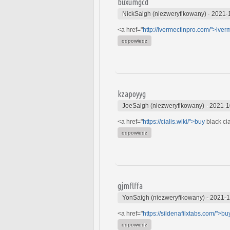
buxumgcd
NickSaigh (niezweryfikowany)
-
2021-
<a href="
http://ivermectinpro.com/">iver
odpowiedz
kzapoyyg
JoeSaigh (niezweryfikowany)
-
2021-1
<a href="
https://cialis.wiki/">buy
black cia
odpowiedz
gjmflffa
YonSaigh (niezweryfikowany)
-
2021-1
<a href="
https://sildenafilxtabs.com/">bu
odpowiedz