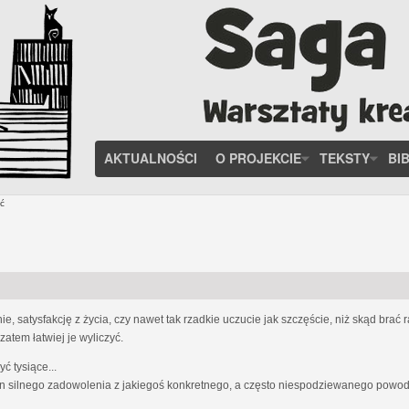
AKTUALNOŚCI
O PROJEKCIE
TEKSTY
BI
ć
, satysfakcję z życia, czy nawet tak rzadkie uczucie jak szczęście, niż skąd brać
zatem łatwiej je wyliczyć.
 tysiące...
n silnego zadowolenia z jakiegoś konkretnego, a często niespodziewanego powodu;