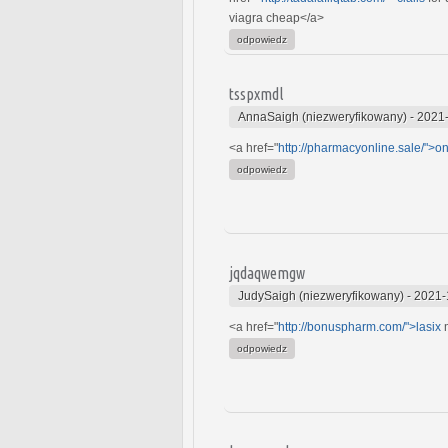
viagra cheap</a>
odpowiedz
tsspxmdl
AnnaSaigh (niezweryfikowany)
-
2021-
<a href="
http://pharmacyonline.sale/">on
odpowiedz
jqdaqwemgw
JudySaigh (niezweryfikowany)
-
2021-
<a href="
http://bonuspharm.com/">lasix
m
odpowiedz