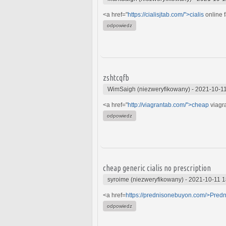
<a href="
https://cialisjtab.com/">cialis
online 
odpowiedz
zshtcqfb
WimSaigh (niezweryfikowany)
-
2021-10-11
<a href="
http://viagrantab.com/">cheap
viagra
odpowiedz
cheap generic cialis no prescription
syroime (niezweryfikowany)
-
2021-10-11 1
<a href=
https://prednisonebuyon.com/>Pred
odpowiedz