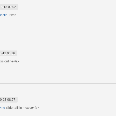
10-13 00:02
mectin
1</a>
0-13 00:16
lis online</a>
0-13 08:57
ying
sildenafil in mexico</a>