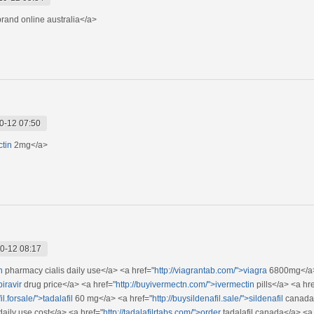
rand online australia</a>
0-12 07:50
ctin
2mg</a>
0-12 08:17
n
pharmacy cialis daily use</a> <a href="
http://viagrantab.com/">viagra
6800mg</a
iravir
drug price</a> <a href="
http://buyivermectn.com/">ivermectin
pills</a> <a hr
fil.forsale/">tadalafil
60 mg</a> <a href="
http://buysildenafil.sale/">sildenafil
canada
daily use cost</a> <a href="
http://tadalafilrtabs.com/">order
tadalafil canada</a> <a 