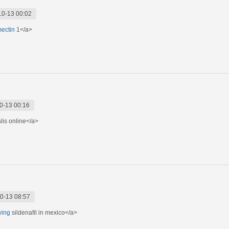
10-13 00:02
mectin
1</a>
0-13 00:16
lis online</a>
0-13 08:57
ying
sildenafil in mexico</a>