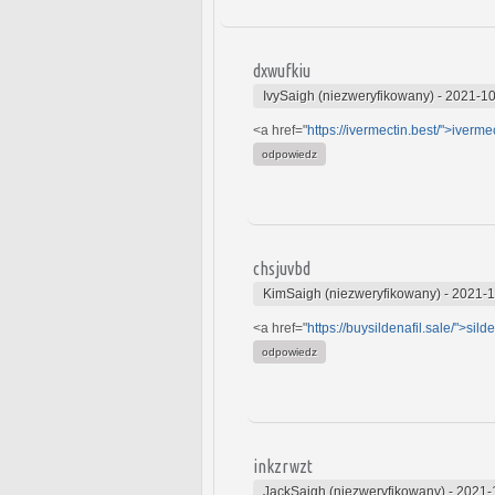
dxwufkiu
IvySaigh (niezweryfikowany)
-
2021-10
<a href="
https://ivermectin.best/">iverme
odpowiedz
chsjuvbd
KimSaigh (niezweryfikowany)
-
2021-1
<a href="
https://buysildenafil.sale/">silde
odpowiedz
inkzrwzt
JackSaigh (niezweryfikowany)
-
2021-