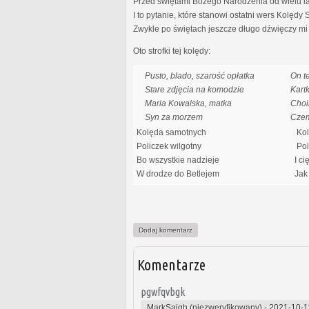
Przed świętami Bożego Narodzenia od wielu lat 
I to pytanie, które stanowi ostatni wers Kolędy
Zwykle po świętach jeszcze długo dźwięczy mi 
Oto strofki tej kolędy:
Pusto, blado, szarość opłatka
On t
Stare zdjęcia na komodzie
Kart
Maria Kowalska, matka
Choi
Syn za morzem
Cze
Kolęda samotnych
Kol
Policzek wilgotny
Poli
Bo wszystkie nadzieje
I ci
W drodze do Betlejem
Jak 
Dodaj komentarz
Komentarze
pgwfqvbgk
MarkSaigh (niezweryfikowany)
-
2021-10-1