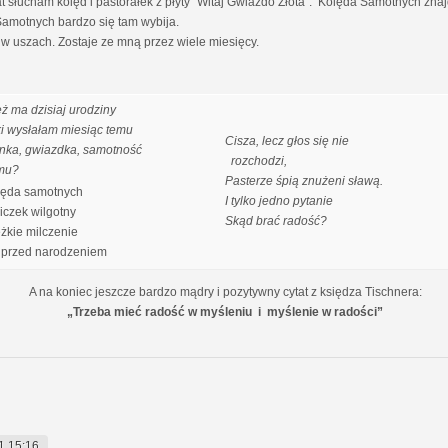
słucham kolęd i pastorałek z płyty "Witaj Gwiazdo Złota". Kolęda Samotnych znajdu
 Samotnych bardzo się tam wybija.
w uszach. Zostaje ze mną przez wiele miesięcy.
eż ma dzisiaj urodziny
ki wysłałam miesiąc temu
Cisza, lecz głos się nie
nka, gwiazdka, samotność
rozchodzi,
mu?
Pasterze śpią znużeni sławą.
ęda samotnych
I tylko jedno pytanie
czek wilgotny
Skąd brać radość?
ężkie milczenie
przed narodzeniem
A na koniec jeszcze bardzo mądry i pozytywny cytat z księdza Tischnera:
„Trzeba mieć radość w myśleniu i myślenie w radości”
1 15:16