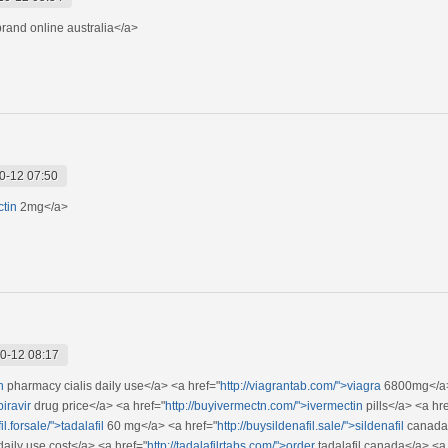
rand online australia</a>
0-12 07:50
ctin
2mg</a>
0-12 08:17
n
pharmacy cialis daily use</a> <a href="
http://viagrantab.com/">viagra
6800mg</a
iravir
drug price</a> <a href="
http://buyivermectn.com/">ivermectin
pills</a> <a hr
fil.forsale/">tadalafil
60 mg</a> <a href="
http://buysildenafil.sale/">sildenafil
canada
daily use cost</a> <a href="
http://tadalafilrtabs.com/">order
tadalafil canada</a> <a 