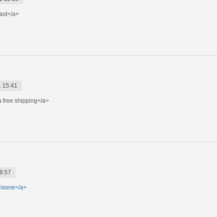
fast</a>
 15:41
 free shipping</a>
8:57
nisone</a>