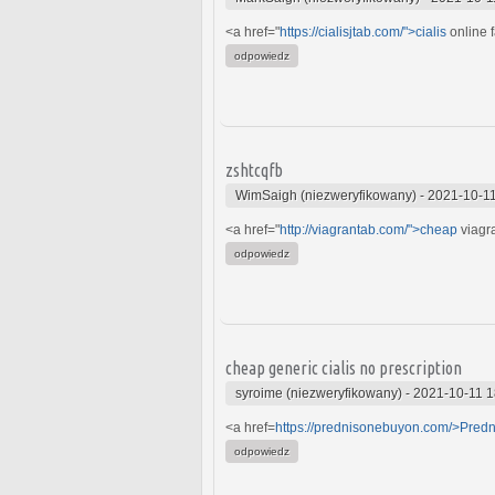
<a href="
https://cialisjtab.com/">cialis
online 
odpowiedz
zshtcqfb
WimSaigh (niezweryfikowany)
-
2021-10-11
<a href="
http://viagrantab.com/">cheap
viagra
odpowiedz
cheap generic cialis no prescription
syroime (niezweryfikowany)
-
2021-10-11 1
<a href=
https://prednisonebuyon.com/>Pred
odpowiedz