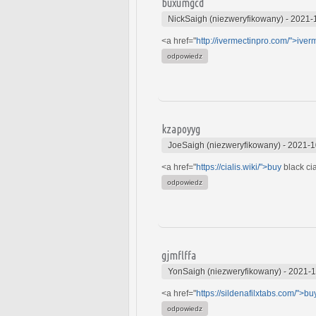
buxumgcd
NickSaigh (niezweryfikowany)
-
2021-
<a href="
http://ivermectinpro.com/">iver
odpowiedz
kzapoyyg
JoeSaigh (niezweryfikowany)
-
2021-1
<a href="
https://cialis.wiki/">buy
black cia
odpowiedz
gjmflffa
YonSaigh (niezweryfikowany)
-
2021-1
<a href="
https://sildenafilxtabs.com/">bu
odpowiedz