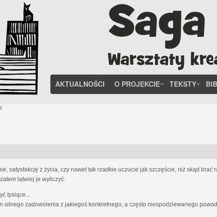
AKTUALNOŚCI
O PROJEKCIE
TEKSTY
BI
ć
, satysfakcję z życia, czy nawet tak rzadkie uczucie jak szczęście, niż skąd brać
zatem łatwiej je wyliczyć.
 tysiące...
n silnego zadowolenia z jakiegoś konkretnego, a często niespodziewanego powodu;