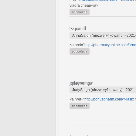
viagra cheap</a>
odpowiedz
tsspxmdl
AnnaSaigh (niezweryfikowany)
-
2021-
<a href="
http://pharmacyonline.sale/">on
odpowiedz
jqdaqwemgw
JudySaigh (niezweryfikowany)
-
2021-
<a href="
http://bonuspharm.com/">lasix
m
odpowiedz