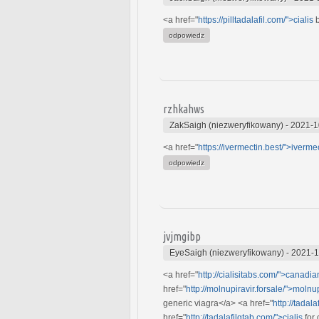
<a href="
https://pilltadalafil.com/">cialis
b
odpowiedz
rzhkahws
ZakSaigh (niezweryfikowany)
-
2021-1
<a href="
https://ivermectin.best/">iverme
odpowiedz
jvjmgibp
EyeSaigh (niezweryfikowany)
-
2021-1
<a href="
http://cialisitabs.com/">canadia
href="
http://molnupiravir.forsale/">molnup
generic viagra</a> <a href="
http://tadala
href="
http://tadalafilqtab.com/">cialis
for 