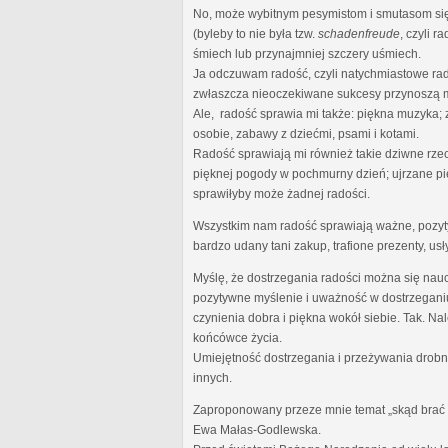
No, może wybitnym pesymistom i smutasom się 
(byleby to nie była tzw.
schadenfreude
, czyli 
śmiech lub przynajmniej szczery uśmiech.
Ja odczuwam radość, czyli natychmiastowe rad
zwłaszcza nieoczekiwane sukcesy przynoszą m
Ale, radość sprawia mi także: piękna muzyka;
osobie, zabawy z dziećmi, psami i kotami.
Radość sprawiają mi również takie dziwne rze
pięknej pogody w pochmurny dzień; ujrzane pi
sprawiłyby może żadnej radości.
Wszystkim nam radość sprawiają ważne, pozytyw
bardzo udany tani zakup, trafione prezenty, usł
Myślę, że dostrzegania radości można się nauc
pozytywne myślenie i uważność w dostrzeganiu
czynienia dobra i piękna wokół siebie. Tak. N
końcówce życia.
Umiejętność dostrzegania i przeżywania drobny
innych.
Zaproponowany przeze mnie temat „skąd brać ra
Ewa Małas-Godlewska.