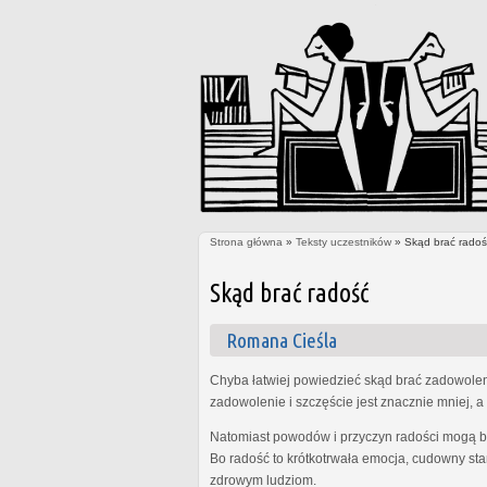
Strona główna
»
Teksty uczestników
» Skąd brać radoś
Jesteś tutaj
Skąd brać radość
Romana Cieśla
Chyba łatwiej powiedzieć skąd brać zadowolenie
zadowolenie i szczęście jest znacznie mniej, a 
Natomiast powodów i przyczyn radości mogą być
Bo radość to krótkotrwała emocja, cudowny sta
zdrowym ludziom.