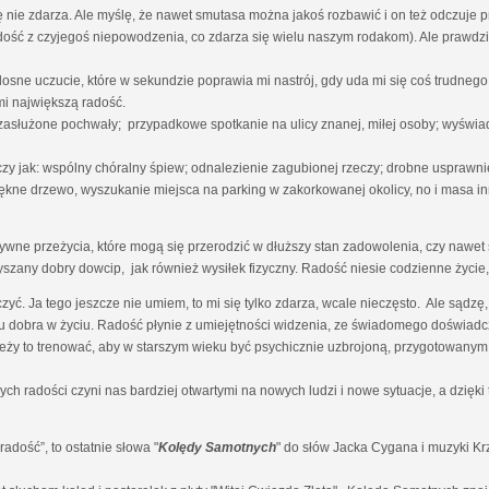
nie zdarza. Ale myślę, że nawet smutasa można jakoś rozbawić i on też odczuje 
radość z czyjegoś niepowodzenia, co zdarza się wielu naszym rodakom). Ale prawdz
osne uczucie, które w sekundzie poprawia mi nastrój, gdy uda mi się coś trudn
i największą radość.
 zasłużone pochwały; przypadkowe spotkanie na ulicy znanej, miłej osoby; wyświa
czy jak: wspólny chóralny śpiew; odnalezienie zagubionej rzeczy; drobne uspraw
ękne drzewo, wyszukanie miejsca na parking w zakorkowanej okolicy, no i masa in
ne przeżycia, które mogą się przerodzić w dłuższy stan zadowolenia, czy nawet s
yszany dobry dowcip, jak również wysiłek fizyczny. Radość niesie codzienne życie, 
zyć. Ja tego jeszcze nie umiem, to mi się tylko zdarza, wcale nieczęsto. Ale sąd
 dobra w życiu. Radość płynie z umiejętności widzenia, ze świadomego doświadcz
ależy to trenować, aby w starszym wieku być psychicznie uzbrojoną, przygotowanym
ch radości czyni nas bardziej otwartymi na nowych ludzi i nowe sytuacje, a dzię
dość”, to ostatnie słowa "
Kolędy Samotnych
" do słów Jacka Cygana i muzyki K