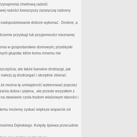
przynajmniej chwilową radość
iwej radości towarzyszy zazwyczaj radosny
ego nadspodziewanie dobrze wykonać. Drobne, a
dczenie przysługi lub przyjemności nieznanej
nienia w gospodarstwie domowym; przebłyski
nych głupstw, które komu innemu nie
zczęścia; ale także banalne drobiazgi, jak
należy ją dostrzegać i skrzętnie zbierać.
zę, że można tę umiejętność wytrenować poprzez
ania dobra i piękna, ale przede wszystkim z
 na stawianie czoła trudom właściwym starości i
ki temu możemy zyskać większe wsparcie od
rzesimira Dębskiego. Kolędę śpiewa przecudnie