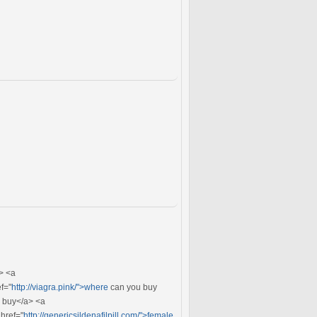
> <a
ef="
http://viagra.pink/">where
can you buy
 buy</a> <a
href="
http://genericsildenafilpill.com/">female