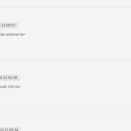
-12 00:57
ctin
antiviral</a>
0-12 02:36
nafil
100</a>
10-12 05:34