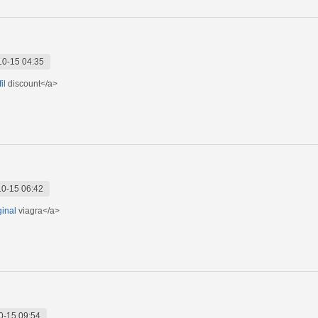
10-15 04:35
il
discount</a>
0-15 06:42
ginal
viagra</a>
0-15 09:54