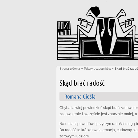
Strona główna
»
Teksty uczestników
» Skąd brać radoś
Jesteś tutaj
Skąd brać radość
Romana Cieśla
Chyba łatwiej powiedzieć skąd brać zadowolenie
zadowolenie i szczęście jest znacznie mniej, a 
Natomiast powodów i przyczyn radości mogą być
Bo radość to krótkotrwała emocja, cudowny sta
zdrowym ludziom.