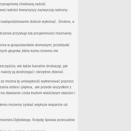
przynajmniej chwilową radość
iwej radości towarzyszy zazwyczaj radosny
ego nadspodziewanie dobrze wykonać. Drobne, a
dczenie przysługi lub przyjemności nieznanej
nienia w gospodarstwie domowym; przebłyski
nych głupstw, które komu innemu nie
zczęścia; ale także banalne drobiazgi, jak
należy ją dostrzegać i skrzętnie zbierać.
zę, że można tę umiejętność wytrenować poprzez
ania dobra i piękna, ale przede wszystkim z
 na stawianie czoła trudom właściwym starości i
ki temu możemy zyskać większe wsparcie od
rzesimira Dębskiego. Kolędę śpiewa przecudnie