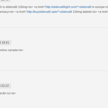
 is sildenafil 100mg</a> <a href="
http://sildenafillight.com/">sildenafil
in europe</
rmacy</a> <a href="
http://buysildenafil.sale/">sildenafil
100mg tablets</a> <a href
4 18:41
nline canada</a>
5 02:22
ectin nz</a>