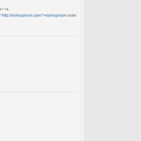
a> <a
="
http://molnupiravir.sale/">molnupiravir
order