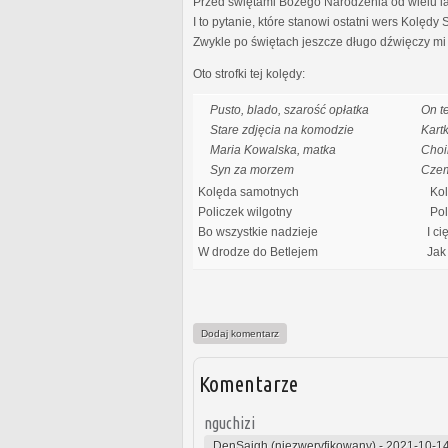
Przed świętami Bożego Narodzenia od wielu lat 
I to pytanie, które stanowi ostatni wers Kolędy
Zwykle po świętach jeszcze długo dźwięczy mi 
Oto strofki tej kolędy:
Pusto, blado, szarość opłatka
On t
Stare zdjęcia na komodzie
Kart
Maria Kowalska, matka
Choi
Syn za morzem
Cze
Kolęda samotnych
Kol
Policzek wilgotny
Poli
Bo wszystkie nadzieje
I ci
W drodze do Betlejem
Jak 
Dodaj komentarz
Komentarze
nguchizi
DenSaigh (niezweryfikowany)
-
2021-10-14