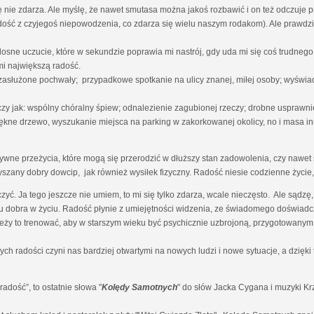
nie zdarza. Ale myślę, że nawet smutasa można jakoś rozbawić i on też odczuje 
radość z czyjegoś niepowodzenia, co zdarza się wielu naszym rodakom). Ale prawdz
osne uczucie, które w sekundzie poprawia mi nastrój, gdy uda mi się coś trudn
i największą radość.
 zasłużone pochwały; przypadkowe spotkanie na ulicy znanej, miłej osoby; wyświa
czy jak: wspólny chóralny śpiew; odnalezienie zagubionej rzeczy; drobne uspraw
ękne drzewo, wyszukanie miejsca na parking w zakorkowanej okolicy, no i masa in
ne przeżycia, które mogą się przerodzić w dłuższy stan zadowolenia, czy nawet s
yszany dobry dowcip, jak również wysiłek fizyczny. Radość niesie codzienne życie, 
zyć. Ja tego jeszcze nie umiem, to mi się tylko zdarza, wcale nieczęsto. Ale sąd
 dobra w życiu. Radość płynie z umiejętności widzenia, ze świadomego doświadcz
ależy to trenować, aby w starszym wieku być psychicznie uzbrojoną, przygotowanym
ch radości czyni nas bardziej otwartymi na nowych ludzi i nowe sytuacje, a dzię
dość”, to ostatnie słowa "
Kolędy Samotnych
" do słów Jacka Cygana i muzyki K