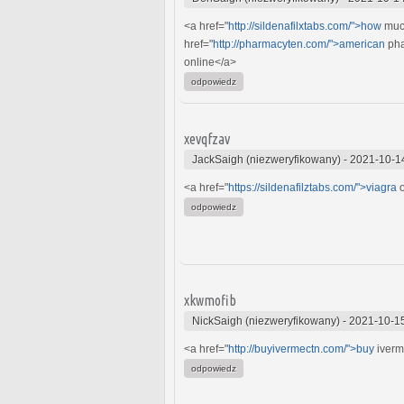
<a href="
http://sildenafilxtabs.com/">how
much
href="
http://pharmacyten.com/">american
pha
online</a>
odpowiedz
xevqfzav
JackSaigh (niezweryfikowany)
-
2021-10-1
<a href="
https://sildenafilztabs.com/">viagra
o
odpowiedz
xkwmofib
NickSaigh (niezweryfikowany)
-
2021-10-1
<a href="
http://buyivermectn.com/">buy
iverm
odpowiedz