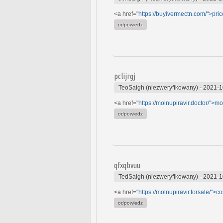
<a href="
https://buyivermectn.com/">pric
odpowiedz
pclijrgj
TeoSaigh (niezweryfikowany)
-
2021-1
<a href="
https://molnupiravir.doctor/">mo
odpowiedz
qfxqbvuu
TedSaigh (niezweryfikowany)
-
2021-1
<a href="
https://molnupiravir.forsale/">co
odpowiedz