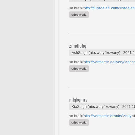
<a href="
http://pilltadalafil.com/">tadalafi
odpowiedz
zimdfuhq
AshSaigh (niezweryfikowany)
-
2021-1
<a href="
http://ivermectin.delivery/">pric
odpowiedz
mlqkqmrs
KiaSaigh (niezweryfikowany)
-
2021-1
<a href="
http://ivermectinfor.sale/">buy
st
odpowiedz