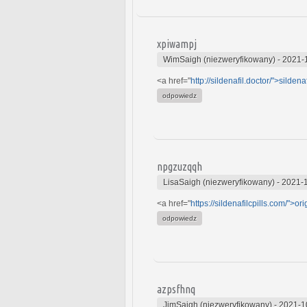
xpiwampj
WimSaigh (niezweryfikowany)
-
2021-
<a href="
http://sildenafil.doctor/">sildenaf
odpowiedz
npgzuzqqh
LisaSaigh (niezweryfikowany)
-
2021-1
<a href="
https://sildenafilcpills.com/">ori
odpowiedz
azpsfhnq
JimSaigh (niezweryfikowany)
-
2021-1