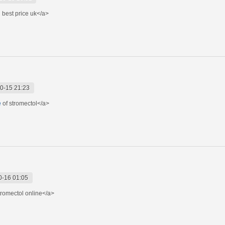
l
best price uk</a>
0-15 21:23
e
of stromectol</a>
0-16 01:05
romectol online</a>