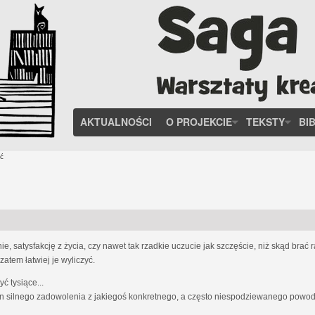
AKTUALNOŚCI
O PROJEKCIE
TEKSTY
BI
ć
, satysfakcję z życia, czy nawet tak rzadkie uczucie jak szczęście, niż skąd brać
zatem łatwiej je wyliczyć.
 tysiące...
n silnego zadowolenia z jakiegoś konkretnego, a często niespodziewanego powodu;