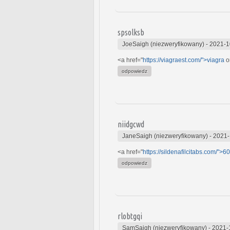
spsolksb
JoeSaigh (niezweryfikowany)
-
2021-1
<a href="
https://viagraest.com/">viagra
or
odpowiedz
niidgcwd
JaneSaigh (niezweryfikowany)
-
2021-
<a href="
https://sildenafilcitabs.com/">60
odpowiedz
rlobtgqi
SamSaigh (niezweryfikowany)
-
2021-