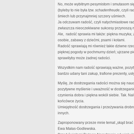
No, może wybitnym pesymistom i smutasom się 
(byleby to nie była tzw.
schadenfreude
, czyli 
śmiech lub przynajmniej szczery uśmiech.
Ja odczuwam radość, czyli natychmiastowe rad
zwłaszcza nieoczekiwane sukcesy przynoszą m
Ale, radość sprawia mi także: piękna muzyka;
osobie, zabawy z dziećmi, psami i kotami.
Radość sprawiają mi również takie dziwne rze
pięknej pogody w pochmurny dzień; ujrzane pi
sprawiłyby może żadnej radości.
Wszystkim nam radość sprawiają ważne, pozytyw
bardzo udany tani zakup, trafione prezenty, usł
Myślę, że dostrzegania radości można się nauc
pozytywne myślenie i uważność w dostrzeganiu
czynienia dobra i piękna wokół siebie. Tak. N
końcówce życia.
Umiejętność dostrzegania i przeżywania drobny
innych.
Zaproponowany przeze mnie temat „skąd brać ra
Ewa Małas-Godlewska.