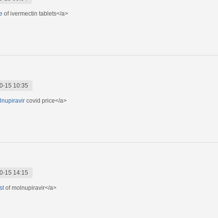
e
of ivermectin tablets</a>
0-15 10:35
lnupiravir
covid price</a>
0-15 14:15
st
of molnupiravir</a>