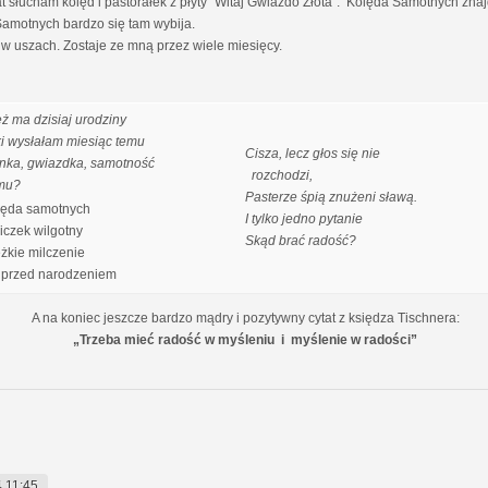
słucham kolęd i pastorałek z płyty "Witaj Gwiazdo Złota". Kolęda Samotnych znajdu
 Samotnych bardzo się tam wybija.
w uszach. Zostaje ze mną przez wiele miesięcy.
eż ma dzisiaj urodziny
ki wysłałam miesiąc temu
Cisza, lecz głos się nie
nka, gwiazdka, samotność
rozchodzi,
mu?
Pasterze śpią znużeni sławą.
ęda samotnych
I tylko jedno pytanie
czek wilgotny
Skąd brać radość?
ężkie milczenie
przed narodzeniem
A na koniec jeszcze bardzo mądry i pozytywny cytat z księdza Tischnera:
„Trzeba mieć radość w myśleniu i myślenie w radości”
 11:45