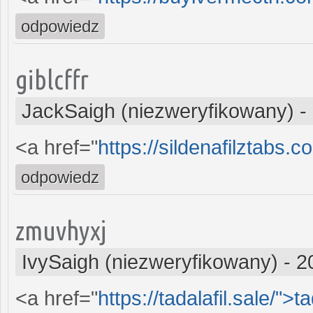
odpowiedz
giblcffr
JackSaigh (niezweryfikowany)
-
<a href="
https://sildenafilztabs.
odpowiedz
zmuvhyxj
IvySaigh (niezweryfikowany)
-
2
<a href="
https://tadalafil.sale/">ta