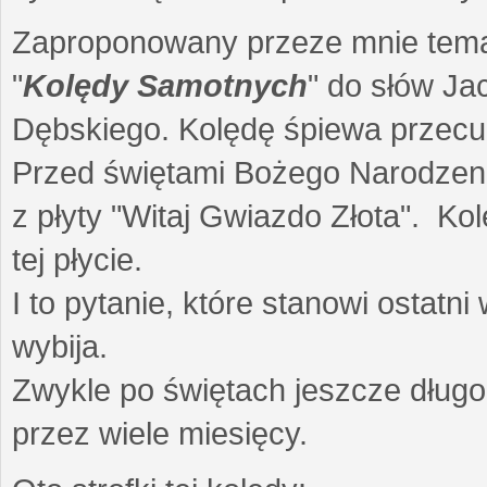
Zaproponowany przeze mnie temat 
"
Kolędy Samotnych
" do słów Ja
Dębskiego. Kolędę śpiewa przec
Przed świętami Bożego Narodzenia
z płyty "Witaj Gwiazdo Złota". Ko
tej płycie.
I to pytanie, które stanowi ostat
wybija.
Zwykle po świętach jeszcze dług
przez wiele miesięcy.