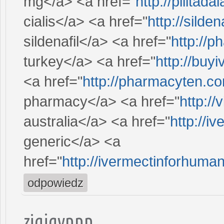
mg</a> <a href="
http://pilltad
cialis</a> <a href="
http://silden
sildenafil</a> <a href="
http://p
turkey</a> <a href="
http://buy
<a href="
http://pharmacyten.c
pharmacy</a> <a href="
http:/
australia</a> <a href="
http://i
generic</a> <a
href="
http://ivermectinforhuma
odpowiedz
ziqjgvnnn