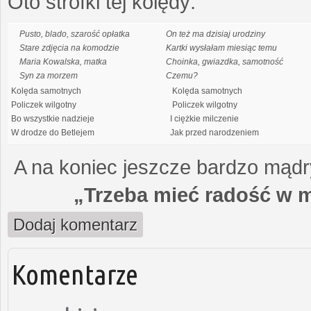
Oto strofki tej kolędy:
Pusto, blado, szarość opłatka
On też ma dzisiaj urodziny
Stare zdjęcia na komodzie
Kartki wysłałam miesiąc temu
Maria Kowalska, matka
Choinka, gwiazdka, samotność
Syn za morzem
Czemu?
Kolęda samotnych
Kolęda samotnych
Policzek wilgotny
Policzek wilgotny
Bo wszystkie nadzieje
I ciężkie milczenie
W drodze do Betlejem
Jak przed narodzeniem
A na koniec jeszcze bardzo mądry
„Trzeba mieć radość w m
Dodaj komentarz
Komentarze