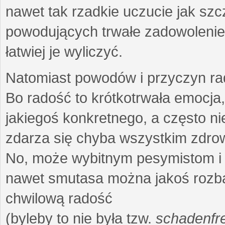
nawet tak rzadkie uczucie jak szc
powodujących trwałe zadowolenie 
łatwiej je wyliczyć.
Natomiast powodów i przyczyn rad
Bo radość to krótkotrwała emocja
jakiegoś konkretnego, a często n
zdarza się chyba wszystkim zdro
No, może wybitnym pesymistom i 
nawet smutasa można jakoś rozbaw
chwilową radość
(byleby to nie była tzw.
schadenfr