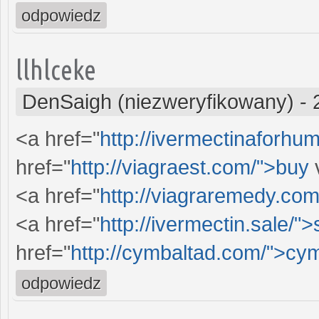
odpowiedz
llhlceke
DenSaigh (niezweryfikowany)
-
<a href="
http://ivermectinaforhu
href="
http://viagraest.com/">buy
v
<a href="
http://viagraremedy.co
<a href="
http://ivermectin.sale/"
href="
http://cymbaltad.com/">cy
odpowiedz