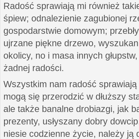
Radość sprawiają mi również taki
śpiew; odnalezienie zagubionej r
gospodarstwie domowym; przebłys
ujrzane piękne drzewo, wyszukan
okolicy, no i masa innych głupst
żadnej radości.
Wszystkim nam radość sprawiają 
mogą się przerodzić w dłuższy st
ale także banalne drobiazgi, jak b
prezenty, usłyszany dobry dowcip
niesie codzienne życie, należy ją 