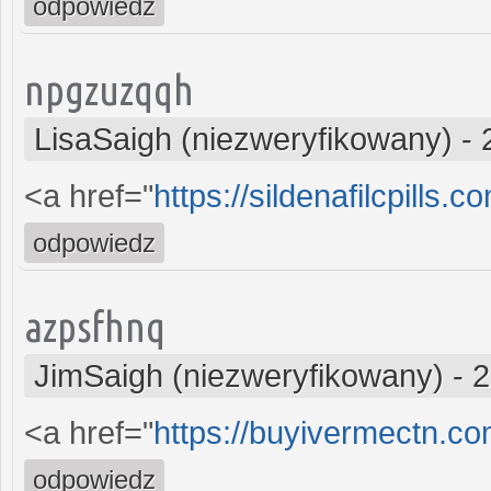
odpowiedz
npgzuzqqh
LisaSaigh (niezweryfikowany)
-
<a href="
https://sildenafilcpills.c
odpowiedz
azpsfhnq
JimSaigh (niezweryfikowany)
-
2
<a href="
https://buyivermectn.co
odpowiedz