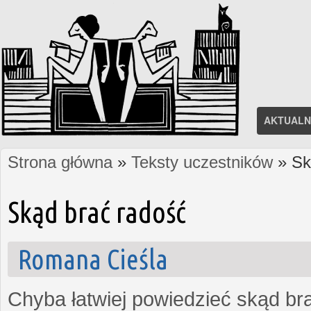
AKTUALN
Strona główna
»
Teksty uczestników
» Sk
Jesteś tutaj
Skąd brać radość
Romana Cieśla
Chyba łatwiej powiedzieć skąd bra