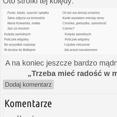
Oto strofki tej kolędy:
Pusto, blado, szarość opłatka
On też ma dzisiaj urodziny
Stare zdjęcia na komodzie
Kartki wysłałam miesiąc temu
Maria Kowalska, matka
Choinka, gwiazdka, samotność
Syn za morzem
Czemu?
Kolęda samotnych
Kolęda samotnych
Policzek wilgotny
Policzek wilgotny
Bo wszystkie nadzieje
I ciężkie milczenie
W drodze do Betlejem
Jak przed narodzeniem
A na koniec jeszcze bardzo mądry
„Trzeba mieć radość w m
Dodaj komentarz
Komentarze