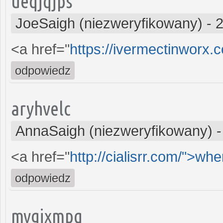
ueqjqjps
JoeSaigh (niezweryfikowany)
-
2
<a href="
https://ivermectinworx.
odpowiedz
aryhvelc
AnnaSaigh (niezweryfikowany)
<a href="
http://cialisrr.com/">whe
odpowiedz
mygjxmpq