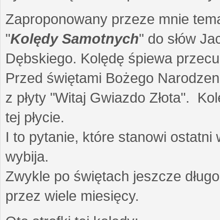
Zaproponowany przeze mnie temat 
"
Kolędy Samotnych
" do słów Ja
Dębskiego. Kolędę śpiewa przec
Przed świętami Bożego Narodzenia
z płyty "Witaj Gwiazdo Złota". Ko
tej płycie.
I to pytanie, które stanowi ostat
wybija.
Zwykle po świętach jeszcze dług
przez wiele miesięcy.