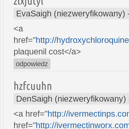
zlxjutyl
EvaSaigh (niezweryfikowany)
<a
href="
http://hydroxychloroqui
plaquenil cost</a>
odpowiedz
hzfcuuhn
DenSaigh (niezweryfikowany)
<a href="
http://ivermectinps.c
href="
http://ivermectinworx.co