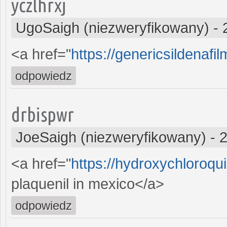
yczlhrxj
UgoSaigh (niezweryfikowany)
-
<a href="
https://genericsildenaf
odpowiedz
drbispwr
JoeSaigh (niezweryfikowany)
-
2
<a href="
https://hydroxychloroq
plaquenil in mexico</a>
odpowiedz