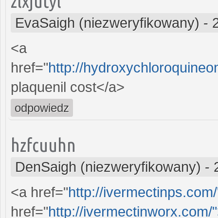
zlxjutyl
EvaSaigh (niezweryfikowany)
-
<a
href="
http://hydroxychloroquine
plaquenil cost</a>
odpowiedz
hzfcuuhn
DenSaigh (niezweryfikowany)
-
<a href="
http://ivermectinps.com
href="
http://ivermectinworx.com/