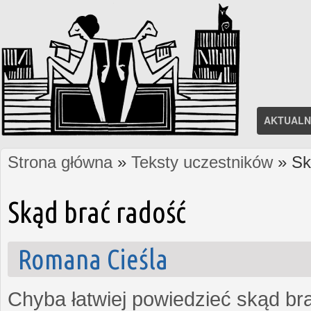
AKTUALN
Strona główna
»
Teksty uczestników
» Sk
Jesteś tutaj
Skąd brać radość
Romana Cieśla
Chyba łatwiej powiedzieć skąd bra