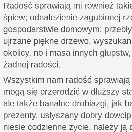
Radość sprawiają mi również taki
śpiew; odnalezienie zagubionej r
gospodarstwie domowym; przebłys
ujrzane piękne drzewo, wyszukan
okolicy, no i masa innych głupst
żadnej radości.
Wszystkim nam radość sprawiają 
mogą się przerodzić w dłuższy st
ale także banalne drobiazgi, jak b
prezenty, usłyszany dobry dowcip
niesie codzienne życie, należy ją 