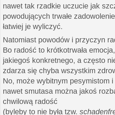
nawet tak rzadkie uczucie jak szc
powodujących trwałe zadowolenie 
łatwiej je wyliczyć.
Natomiast powodów i przyczyn rad
Bo radość to krótkotrwała emocja
jakiegoś konkretnego, a często n
zdarza się chyba wszystkim zdro
No, może wybitnym pesymistom i 
nawet smutasa można jakoś rozbaw
chwilową radość
(byleby to nie była tzw.
schadenfr