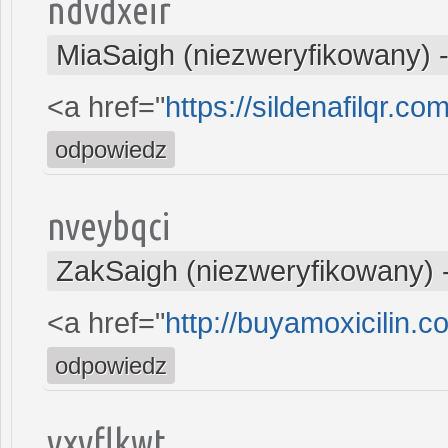
ndvdxeir
MiaSaigh (niezweryfikowany)
<a href="
https://sildenafilqr.com
odpowiedz
nveybqci
ZakSaigh (niezweryfikowany)
<a href="
http://buyamoxicilin.c
odpowiedz
yxvflkwt