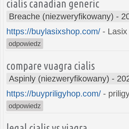
cialis canadian generic
Breache (niezweryfikowany)
-
2
https://buylasixshop.com/
- Lasix
odpowiedz
compare vuagra cialis
Aspinly (niezweryfikowany)
-
20
https://buypriligyhop.com/
- prili
odpowiedz
legal cialis vs viagra