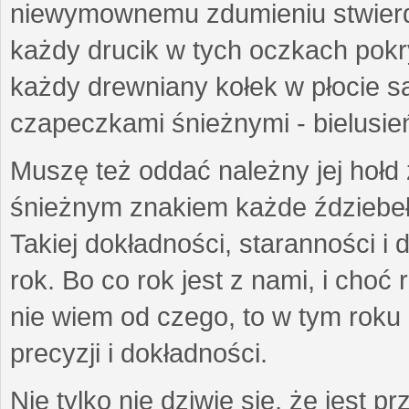
niewymownemu zdumieniu stwierdz
każdy drucik w tych oczkach pokry
każdy drewniany kołek w płocie są
czapeczkami śnieżnymi - bielusie
Muszę też oddać należny jej hołd
śnieżnym znakiem każde ździebełk
Takiej dokładności, staranności i 
rok. Bo co rok jest z nami, i choć
nie wiem od czego, to w tym roku 
precyzji i dokładności.
Nie tylko nie dziwię się, że jest p