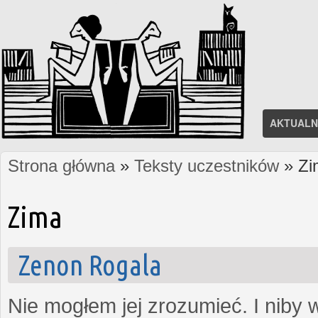
AKTUALN
Strona główna
»
Teksty uczestników
» Zi
Jesteś tutaj
Zima
Zenon Rogala
Nie mogłem jej zrozumieć. I niby w