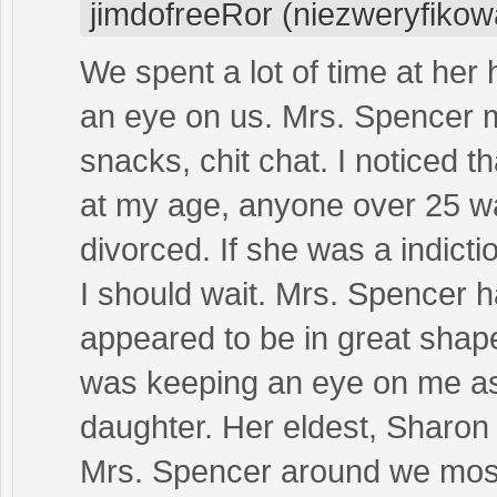
jimdofreeRor (niezweryfikow
We spent a lot of time at he
an eye on us. Mrs. Spencer m
snacks, chit chat. I noticed t
at my age, anyone over 25 wa
divorced. If she was a indic
I should wait. Mrs. Spencer h
appeared to be in great shap
was keeping an eye on me as
daughter. Her eldest, Sharon 
Mrs. Spencer around we mostl