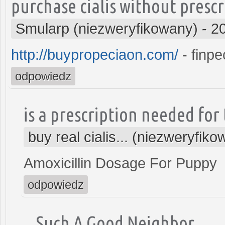
purchase cialis without prescr
Smularp (niezweryfikowany)
-
2
http://buypropeciaon.com/
- finpe
odpowiedz
is a prescription needed for 
buy real cialis... (niezweryfik
Amoxicillin Dosage For Puppy
odpowiedz
Such A Good Neighbor