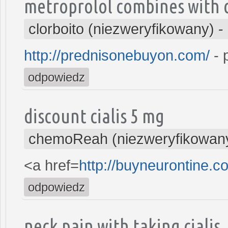
metroprolol combines with c
clorboito (niezweryfikowany)
-
http://prednisonebuyon.com/
- 
odpowiedz
discount cialis 5 mg
chemoReah (niezweryfikowan
<a href=
http://buyneurontine.
odpowiedz
neck pain with taking cialis