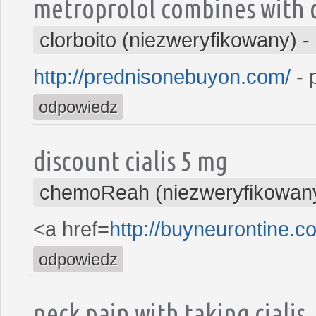
metroprolol combines with c
clorboito (niezweryfikowany)
-
http://prednisonebuyon.com/
- 
odpowiedz
discount cialis 5 mg
chemoReah (niezweryfikowan
<a href=
http://buyneurontine.
odpowiedz
neck pain with taking cialis