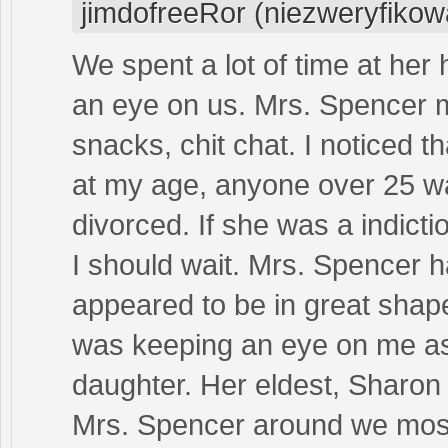
jimdofreeRor (niezweryfikow
We spent a lot of time at he
an eye on us. Mrs. Spencer m
snacks, chit chat. I noticed t
at my age, anyone over 25 wa
divorced. If she was a indic
I should wait. Mrs. Spencer h
appeared to be in great shap
was keeping an eye on me as
daughter. Her eldest, Sharon 
Mrs. Spencer around we mostl