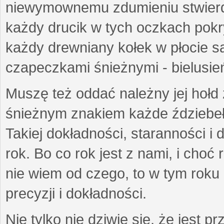
niewymownemu zdumieniu stwierdz
każdy drucik w tych oczkach pokry
każdy drewniany kołek w płocie są
czapeczkami śnieżnymi - bielusie
Muszę też oddać należny jej hołd
śnieżnym znakiem każde ździebełk
Takiej dokładności, staranności i 
rok. Bo co rok jest z nami, i choć
nie wiem od czego, to w tym roku 
precyzji i dokładności.
Nie tylko nie dziwię się, że jest p