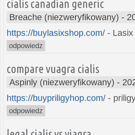
cialis canadian generic
Breache (niezweryfikowany)
-
2
https://buylasixshop.com/
- Lasix
odpowiedz
compare vuagra cialis
Aspinly (niezweryfikowany)
-
20
https://buypriligyhop.com/
- prili
odpowiedz
legal cialis vs viagra