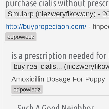
purchase cialis without prescr
Smularp (niezweryfikowany)
-
2
http://buypropeciaon.com/
- finpe
odpowiedz
is a prescription needed for 
buy real cialis... (niezweryfik
Amoxicillin Dosage For Puppy
odpowiedz
Such A Good Neighbor