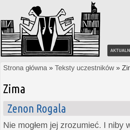
AKTUALN
Strona główna
»
Teksty uczestników
» Zi
Jesteś tutaj
Zima
Zenon Rogala
Nie mogłem jej zrozumieć. I niby w