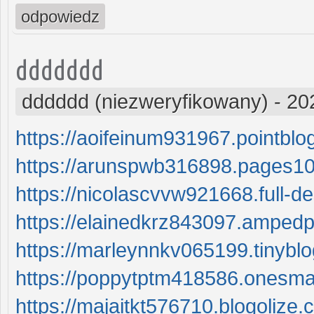
odpowiedz
ddddddd
dddddd (niezweryfikowany)
-
20
https://aoifeinum931967.pointblo
https://arunspwb316898.pages10
https://nicolascvvw921668.full-
https://elainedkrz843097.amped
https://marleynnkv065199.tinybl
https://poppytptm418586.onesma
https://majaitkt576710.blogolize