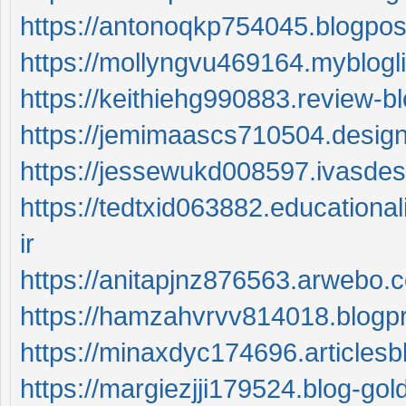
https://antonoqkp754045.blogpos
https://mollyngvu469164.myblogl
https://keithiehg990883.review-
https://jemimaascs710504.desig
https://jessewukd008597.ivasde
https://tedtxid063882.education
ir
https://anitapjnz876563.arwebo.
https://hamzahvrvv814018.blogp
https://minaxdyc174696.articles
https://margiezjji179524.blog-go