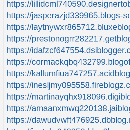
https://lillidcml740590.designer
https://jasperazjd339965.blogs-
https://laytnywxr865712.bluxebl
https://prestonogrr282217.getblo
https://idafzcf647554.dsiblogger
https://cormackqbq432799.blogo
https://kallumfiua747257.acidblo
https://inesljmy095558.fireblogz
https://martinayqhx918096.digib
https://amaanxmwq220138.jaiblo
https://dawudvwft476925.dbblog.