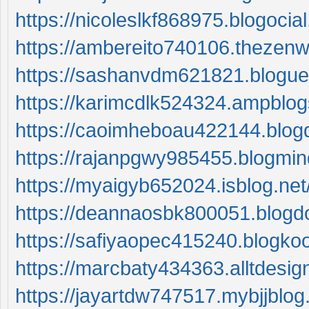
https://nicoleslkf868975.blogoci
https://ambereito740106.thezen
https://sashanvdm621821.blogue
https://karimcdlk524324.ampblo
https://caoimheboau422144.blog
https://rajanpgwy985455.blogmi
https://myaigyb652024.isblog.ne
https://deannaosbk800051.blogd
https://safiyaopec415240.blogko
https://marcbaty434363.alltdesi
https://jayartdw747517.mybjjblo