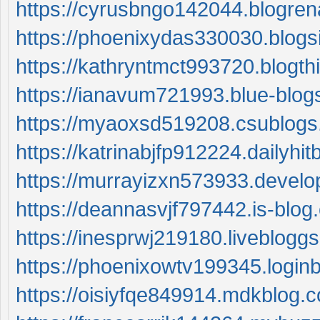
https://cyrusbngo142044.blogre
https://phoenixydas330030.blog
https://kathryntmct993720.blogt
https://ianavum721993.blue-blog
https://myaoxsd519208.csublogs
https://katrinabjfp912224.dailyh
https://murrayizxn573933.develo
https://deannasvjf797442.is-blo
https://inesprwj219180.liveblog
https://phoenixowtv199345.login
https://oisiyfqe849914.mdkblog.