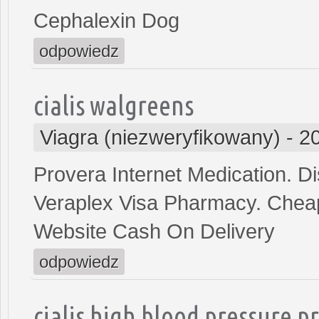
Cephalexin Dog
odpowiedz
cialis walgreens
Viagra (niezweryfikowany)
-
2
Provera Internet Medication. D
Veraplex Visa Pharmacy. Cheap
Website Cash On Delivery
odpowiedz
cialis high blood pressure p