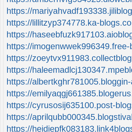
https://mariyahvadf193338.jilibl
https://lillitzyp374778.ka-blogs.
https://haseebfuzk917103.aioblo
https://imogenwwek996349.free-
https://zoeytvx911983.collectbl
https://haleemadlcj130347.mpeb
https://albertkghr781005.bloggi
https://emilyaqgj661385.blogeru
https://cyrusosij635100.post-bl
https://aprilqubb000345.blogstiv
https://heidiepfk083183.link4blo