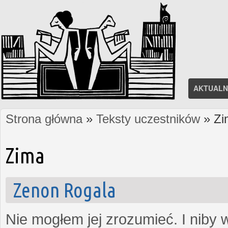
AKTUALN
Strona główna
»
Teksty uczestników
» Zi
Jesteś tutaj
Zima
Zenon Rogala
Nie mogłem jej zrozumieć. I niby w