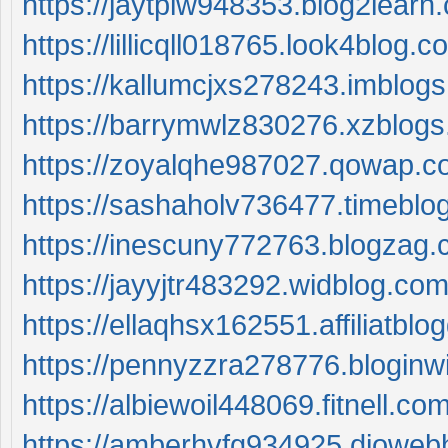
https://jaytplw948353.blog2lear
https://lillicqll018765.look4blog
https://kallumcjxs278243.imblogs
https://barrymwlz830276.xzblog
https://zoyalqhe987027.qowap.c
https://sashaholv736477.timeblo
https://inescuny772763.blogzag.
https://jayyjtr483292.widblog.co
https://ellaqhsx162551.affiliatb
https://pennyzzra278776.bloginw
https://albiewoil448069.fitnell.c
https://amberhvfg934925.dioweb