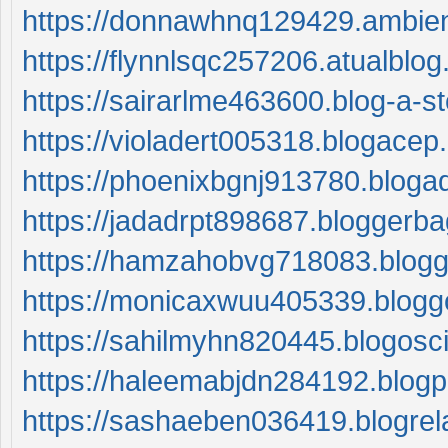
https://donnawhnq129429.ambien
https://flynnlsqc257206.atualblo
https://sairarlme463600.blog-a-s
https://violadert005318.blogace
https://phoenixbgnj913780.bloga
https://jadadrpt898687.bloggerb
https://hamzahobvg718083.blogg
https://monicaxwuu405339.blogg
https://sahilmyhn820445.blogosc
https://haleemabjdn284192.blog
https://sashaeben036419.blogrel