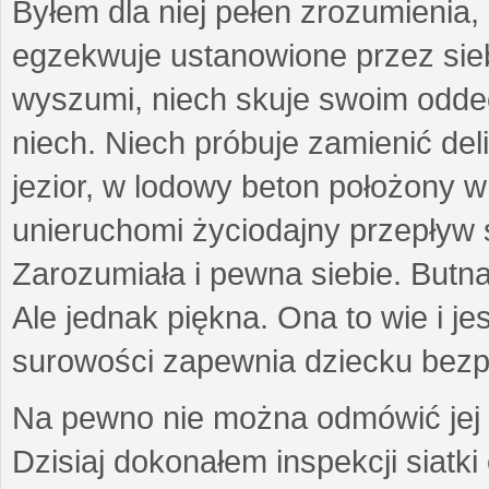
Byłem dla niej pełen zrozumienia,
egzekwuje ustanowione przez sieb
wyszumi, niech skuje swoim odde
niech. Niech próbuje zamienić del
jezior, w lodowy beton położony w
unieruchomi życiodajny przepływ 
Zarozumiała i pewna siebie. Butn
Ale jednak piękna. Ona to wie i jes
surowości zapewnia dziecku bezp
Na pewno nie można odmówić jej p
Dzisiaj dokonałem inspekcji siatk