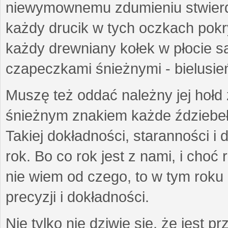
niewymownemu zdumieniu stwierdz
każdy drucik w tych oczkach pokry
każdy drewniany kołek w płocie są
czapeczkami śnieżnymi - bielusie
Muszę też oddać należny jej hołd
śnieżnym znakiem każde ździebełk
Takiej dokładności, staranności i 
rok. Bo co rok jest z nami, i choć
nie wiem od czego, to w tym roku 
precyzji i dokładności.
Nie tylko nie dziwię się, że jest p