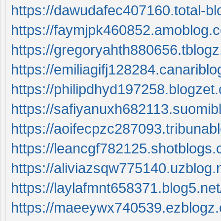
https://dawudafec407160.total-b
https://faymjpk460852.amoblog.
https://gregoryahth880656.tblog
https://emiliagifj128284.canarib
https://philipdhyd197258.blogze
https://safiyanuxh682113.suomib
https://aoifecpzc287093.tribuna
https://leancgf782125.shotblogs
https://aliviazsqw775140.uzblog.
https://laylafmnt658371.blog5.ne
https://maeeywx740539.ezblogz.